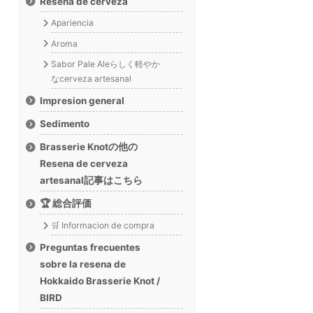
Resena de cerveza
Apariencia
Aroma
Sabor Pale Aleらしく軽やか
なcerveza artesanal
Impresion general
Sedimento
Brasserie Knotの他の
Resena de cerveza
artesanal記事はこちら
🏆 総合評価
🛒 Informacion de compra
Preguntas frecuentes
sobre la resena de
Hokkaido Brasserie Knot /
BIRD