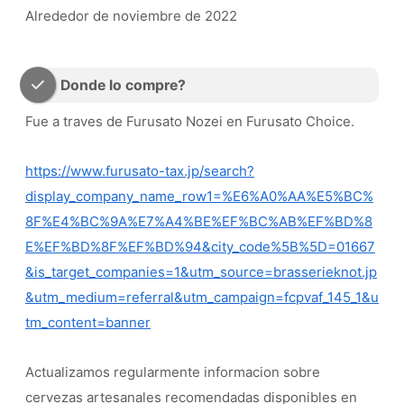
Alrededor de noviembre de 2022
Donde lo compre?
Fue a traves de Furusato Nozei en Furusato Choice.
https://www.furusato-tax.jp/search?
display_company_name_row1=%E6%A0%AA%E5%BC%
8F%E4%BC%9A%E7%A4%BE%EF%BC%AB%EF%BD%8
E%EF%BD%8F%EF%BD%94&city_code%5B%5D=01667
&is_target_companies=1&utm_source=brasserieknot.jp
&utm_medium=referral&utm_campaign=fcpvaf_145_1&u
tm_content=banner
Actualizamos regularmente informacion sobre
cervezas artesanales recomendadas disponibles en