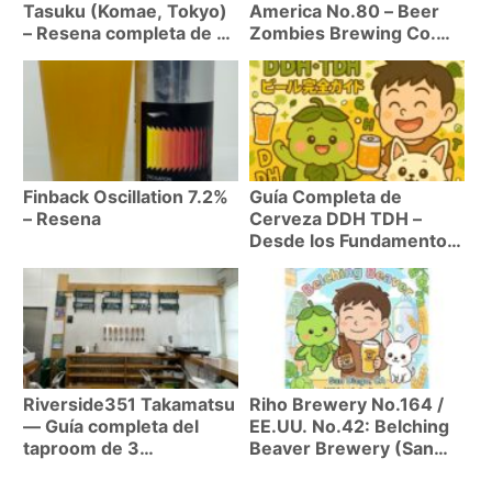
Tasuku (Komae, Tokyo)
America No.80 – Beer
– Resena completa de 6
Zombies Brewing Co.
cervezas artesanales
(Las Vegas, NV) | Hazy
IPA ultra moderna
tambien existe en Las
Vegas
Finback Oscillation 7.2%
Guía Completa de
– Resena
Cerveza DDH TDH –
Desde los Fundamentos
hasta la Práctica de
Técnicas de Dry Hop
Riverside351 Takamatsu
Riho Brewery No.164 /
— Guía completa del
EE.UU. No.42: Belching
taproom de 3
Beaver Brewery (San
cervecerías
Diego, North Park, CA) |