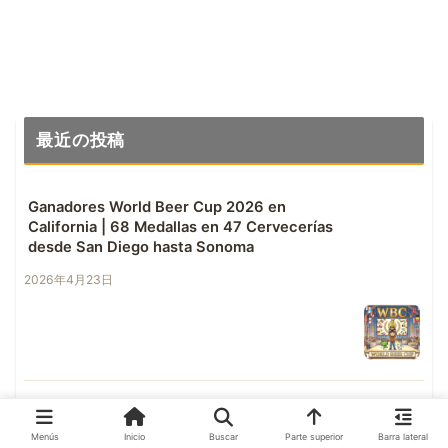
La Peanut Butter Milk
Stout en nitro es
exquisita
最近の投稿
Ganadores World Beer Cup 2026 en
California | 68 Medallas en 47 Cervecerías
desde San Diego hasta Sonoma
2026年4月23日
World Beer Cup 2026 Guía Regional | Las 353
Cervezas Premiadas por Región
Menús
Inicio
Buscar
Parte superior
Barra lateral