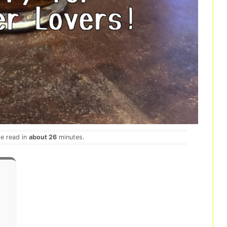
be read in
about 26
minutes.