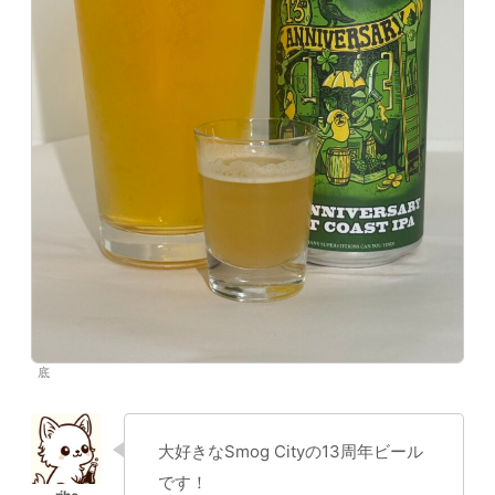
底
大好きなSmog Cityの13周年ビール
です！