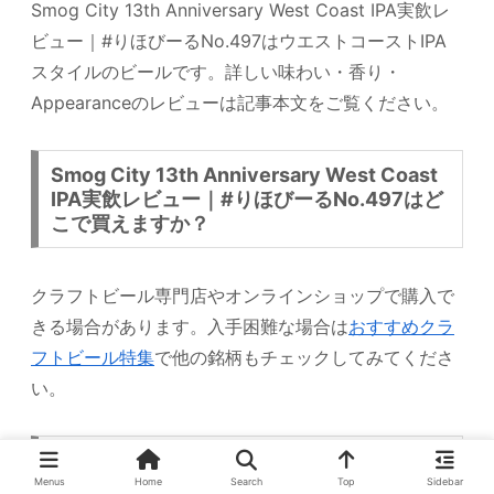
Smog City 13th Anniversary West Coast IPA実飲レ
ビュー｜#りほびーるNo.497はウエストコーストIPA
スタイルのビールです。詳しい味わい・香り・
Appearanceのレビューは記事本文をご覧ください。
Smog City 13th Anniversary West Coast
IPA実飲レビュー｜#りほびーるNo.497はど
こで買えますか？
クラフトビール専門店やオンラインショップで購入で
きる場合があります。入手困難な場合は
おすすめクラ
フトビール特集
で他の銘柄もチェックしてみてくださ
い。
ウエストコーストIPAのおすすめ銘柄は他に
ありますか？
Menus
Home
Search
Top
Sidebar