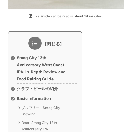
This article can be read in
about 14
minutes.
Smog City 13th
Anniversary West Coast
IPA: In-Depth Review and
Food Pairing Guide
クラフトビールの紹介
Basic Information
ブルワリー：Smog City
Brewing
Beer: Smog City 13th
Anniversary IPA