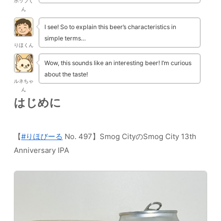
ホップく
ん
I see! So to explain this beer’s characteristics in
simple terms…
りほくん
Wow, this sounds like an interesting beer! I’m curious
about the taste!
ルネちゃ
ん
はじめに
【
#りほびーる
No. 497】Smog CityのSmog City 13th
Anniversary IPA