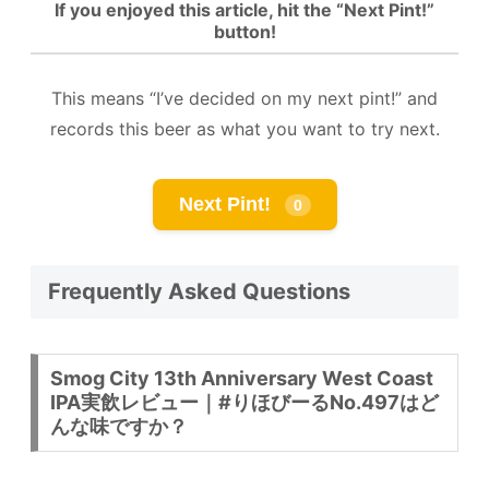
If you enjoyed this article, hit the “Next Pint!”
button!
This means “I’ve decided on my next pint!” and
records this beer as what you want to try next.
Next Pint!
0
Frequently Asked Questions
Smog City 13th Anniversary West Coast
IPA実飲レビュー｜#りほびーるNo.497はど
んな味ですか？