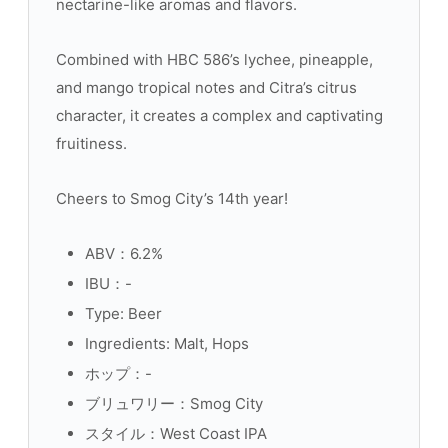
nectarine-like aromas and flavors.
Combined with HBC 586’s lychee, pineapple,
and mango tropical notes and Citra’s citrus
character, it creates a complex and captivating
fruitiness.
Cheers to Smog City’s 14th year!
ABV：6.2%
IBU：-
Type: Beer
Ingredients: Malt, Hops
ホップ：-
ブリュワリー：Smog City
スタイル：West Coast IPA