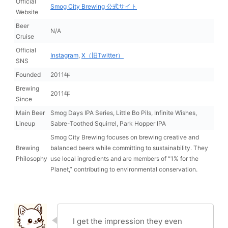
Official
Smog City Brewing 公式サイト
Website
Beer
N/A
Cruise
Official
Instagram
,
X（旧Twitter）
SNS
Founded
2011年
Brewing
2011年
Since
Main Beer
Smog Days IPA Series, Little Bo Pils, Infinite Wishes,
Lineup
Sabre-Toothed Squirrel, Park Hopper IPA
Smog City Brewing focuses on brewing creative and
Brewing
balanced beers while committing to sustainability. They
Philosophy
use local ingredients and are members of “1% for the
Planet,” contributing to environmental conservation.
I get the impression they even