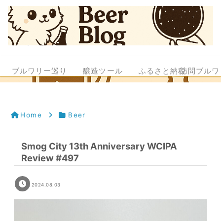
ブルワリー巡り
醸造ツール
ふるさと納税
訪問ブルワ
Home
Beer
Smog City 13th Anniversary WCIPA
Review #497
2024.08.03