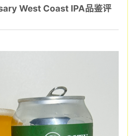
rsary West Coast IPA品鉴评