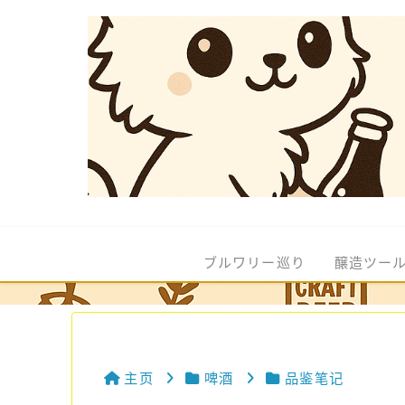
ブルワリー巡り
醸造ツー
主页
啤酒
品鉴笔记