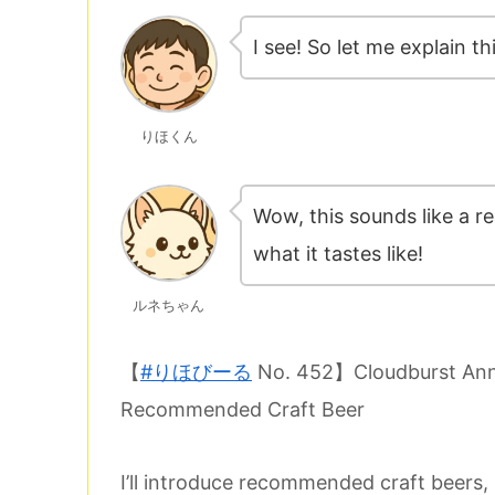
I see! So let me explain t
りほくん
Wow, this sounds like a rea
what it tastes like!
ルネちゃん
【
#りほびーる
No. 452】Cloudburst A
Recommended Craft Beer
I’ll introduce recommended craft beers,