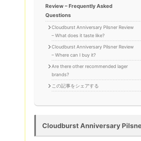
Review – Frequently Asked
Questions
Cloudburst Anniversary Pilsner Review
– What does it taste like?
Cloudburst Anniversary Pilsner Review
– Where can I buy it?
Are there other recommended lager
brands?
この記事をシェアする
Cloudburst Anniversary Pilsn