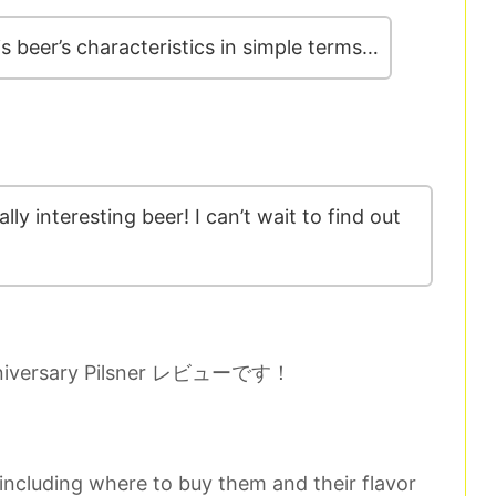
his beer’s characteristics in simple terms…
lly interesting beer! I can’t wait to find out
nniversary Pilsner レビューです！
 including where to buy them and their flavor