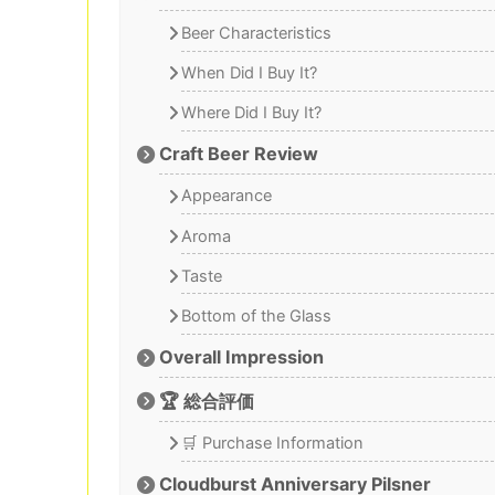
Beer Characteristics
When Did I Buy It?
Where Did I Buy It?
Craft Beer Review
Appearance
Aroma
Taste
Bottom of the Glass
Overall Impression
🏆 総合評価
🛒 Purchase Information
Cloudburst Anniversary Pilsner