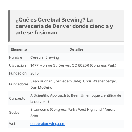
¿Qué es Cerebral Brewing? La
cervecería de Denver donde ciencia y
arte se fusionan
Elemento
Detalles
Nombre
Cerebral Brewing
Ubicación
1477 Monroe St, Denver, CO 80206 (Congress Park)
Fundación
2015
Sean Buchan (Cervecero Jefe), Chris Washenberger,
Fundadores
Dan McGuire
A Scientific Approach to Beer (Un enfoque científico de
Concepto
la cerveza)
3 taprooms (Congress Park / West Highland / Aurora
Sedes
Arts)
Web
cerebralbrewing.com