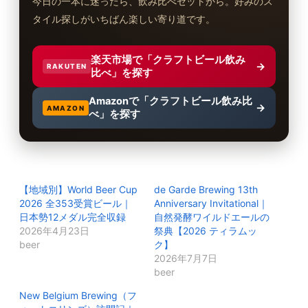
今日の一本に迷ったら、飲み比べセットから。好みのス
タイル探しがいちばん楽しい寄り道です。
楽天市場で「クラフトビール飲み
→
RAKUTEN
比べ」を探す
Amazonで「クラフトビール飲み比
→
AMAZON
べ」を探す
【地域別】World Beer Cup
de Garde Brewing 13th
2026 全353受賞ビール｜
Anniversary Invitational｜
日本勢12メダル完全収録
自然発酵ワイルドエールの
2026年4月23日
祭典【2026 ティラムッ
beer
ク】
2026年7月7日
beer
New Belgium Brewing（フ