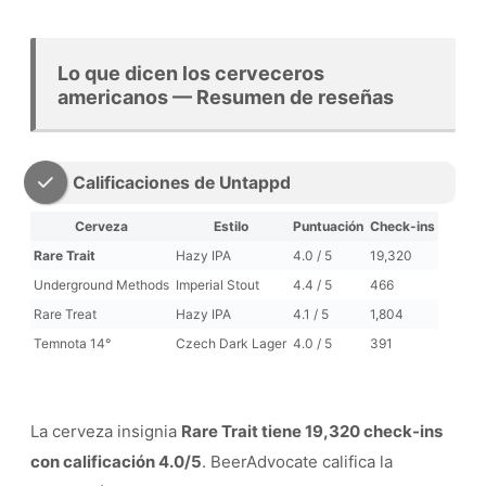
Lo que dicen los cerveceros
americanos — Resumen de reseñas
Calificaciones de Untappd
Cerveza
Estilo
Puntuación
Check-ins
Rare Trait
Hazy IPA
4.0 / 5
19,320
Underground Methods
Imperial Stout
4.4 / 5
466
Rare Treat
Hazy IPA
4.1 / 5
1,804
Temnota 14°
Czech Dark Lager
4.0 / 5
391
La cerveza insignia
Rare Trait tiene 19,320 check-ins
con calificación 4.0/5
. BeerAdvocate califica la