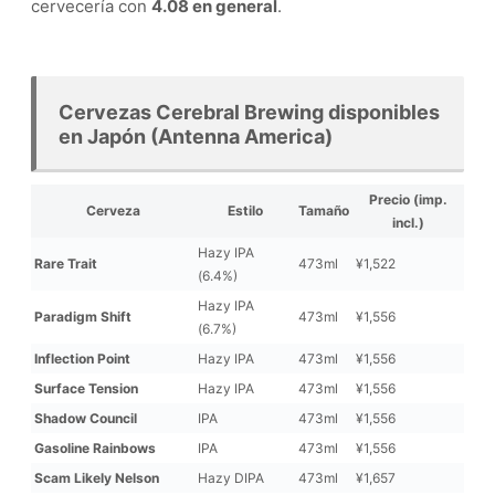
cervecería con
4.08 en general
.
Cervezas Cerebral Brewing disponibles
en Japón (Antenna America)
Precio (imp.
Cerveza
Estilo
Tamaño
incl.)
Hazy IPA
Rare Trait
473ml
¥1,522
(6.4%)
Hazy IPA
Paradigm Shift
473ml
¥1,556
(6.7%)
Inflection Point
Hazy IPA
473ml
¥1,556
Surface Tension
Hazy IPA
473ml
¥1,556
Shadow Council
IPA
473ml
¥1,556
Gasoline Rainbows
IPA
473ml
¥1,556
Scam Likely Nelson
Hazy DIPA
473ml
¥1,657