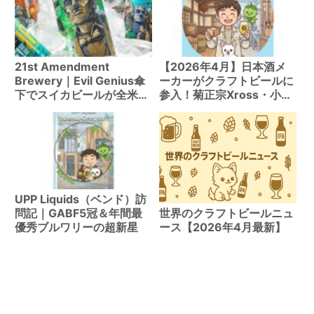
21st Amendment
【2026年4月】日本酒メ
Brewery｜Evil Genius傘
ーカーがクラフトビールに
下でスイカビールが全米流
参入！菊正宗Xross・小西
通再開へ
酒造ITAMI BEERの注目ポ
イント
UPP Liquids（ベンド）訪
問記｜GABF5冠＆年間最
世界のクラフトビールニュ
優秀ブルワリーの超新星
ース【2026年4月最新】