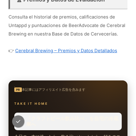
Consulta el historial de premios, calificaciones de
Untappd y puntuaciones de BeerAdvocate de Cerebral
Brewing en nuestra Base de Datos de Cervecerías.
👉
Cerebral Brewing – Premios y Datos Detallados
本記事にはアフィリエイト広告を含みます
PR
TAKE IT HOME
「クラフトビール飲み比べ」を自宅の冷蔵
庫へ