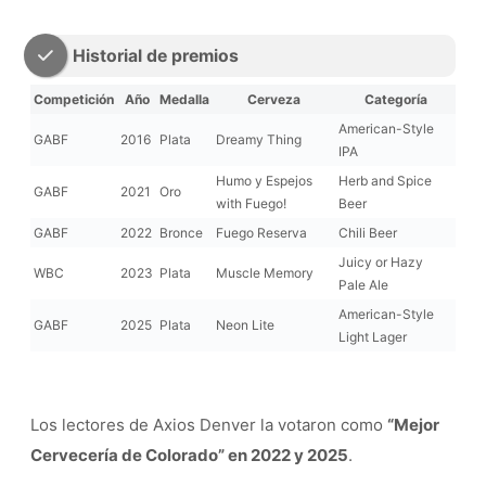
Historial de premios
Competición
Año
Medalla
Cerveza
Categoría
American-Style
GABF
2016
Plata
Dreamy Thing
IPA
Humo y Espejos
Herb and Spice
GABF
2021
Oro
with Fuego!
Beer
GABF
2022
Bronce
Fuego Reserva
Chili Beer
Juicy or Hazy
WBC
2023
Plata
Muscle Memory
Pale Ale
American-Style
GABF
2025
Plata
Neon Lite
Light Lager
Los lectores de Axios Denver la votaron como
“Mejor
Cervecería de Colorado” en 2022 y 2025
.