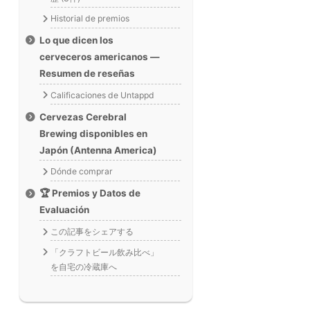
Historial de premios
Lo que dicen los
cerveceros americanos —
Resumen de reseñas
Calificaciones de Untappd
Cervezas Cerebral
Brewing disponibles en
Japón (Antenna America)
Dónde comprar
🏆 Premios y Datos de
Evaluación
この記事をシェアする
「クラフトビール飲み比べ」
を自宅の冷蔵庫へ