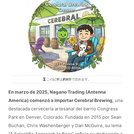
この記事は
約8分
で読めます。
En marzo de 2025, Nagano Trading (Antenna
America) comenzó a importar Cerebral Brewing
, una
destacada cervecería artesanal del barrio Congress
Park en Denver, Colorado. Fundada en 2015 por Sean
Buchan, Chris Washenberger y Dan McGuire, su lema
“A Scientific Approach to Beer” refleja su dedicación a