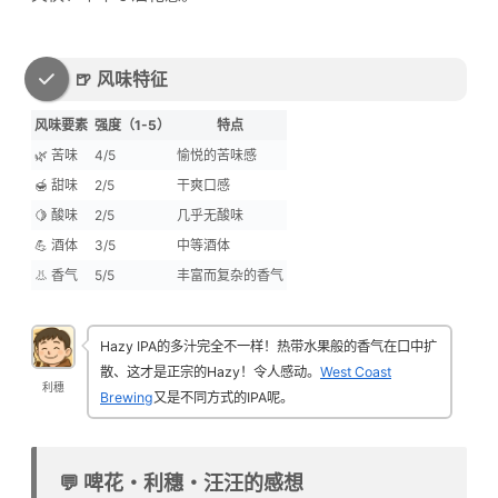
🍺 风味特征
风味要素
强度（1-5）
特点
🌿 苦味
4/5
愉悦的苦味感
🍯 甜味
2/5
干爽口感
🍋 酸味
2/5
几乎无酸味
💪 酒体
3/5
中等酒体
👃 香气
5/5
丰富而复杂的香气
Hazy IPA的多汁完全不一样！热带水果般的香气在口中扩
散、这才是正宗的Hazy！令人感动。
West Coast
利穗
Brewing
又是不同方式的IPA呢。
💬 啤花・利穗・汪汪的感想