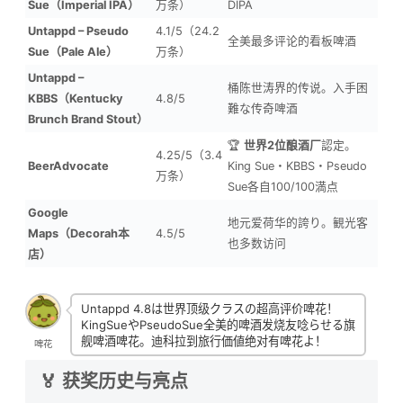
Sue（Imperial IPA）
万条）
DIPA
Untappd – Pseudo
4.1/5（24.2
全美最多评论的看板啤酒
Sue（Pale Ale）
万条）
Untappd –
桶陈世涛界的传说。入手困
KBBS（Kentucky
4.8/5
難な传奇啤酒
Brunch Brand Stout）
🏆
世界2位酿酒厂
認定。
4.25/5（3.4
BeerAdvocate
King Sue・KBBS・Pseudo
万条）
Sue各自100/100満点
Google
地元爱荷华的誇り。観光客
Maps（Decorah本
4.5/5
也多数访问
店）
Untappd 4.8は世界顶级クラスの超高评价啤花！
KingSueやPseudoSue全美的啤酒发烧友唸らせる旗
舰啤酒啤花。迪科拉到旅行価値绝对有啤花よ！
啤花
🏅 获奖历史与亮点