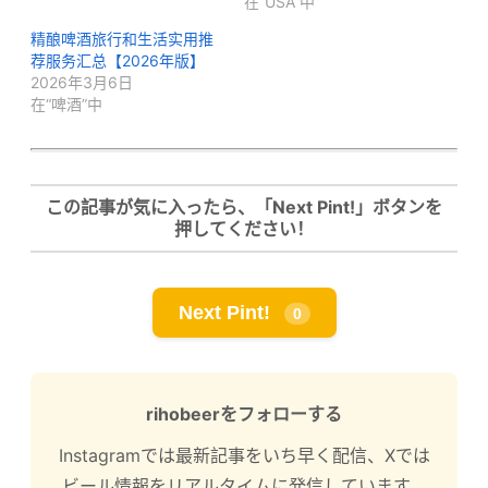
在“USA”中
精酿啤酒旅行和生活实用推
荐服务汇总【2026年版】
2026年3月6日
在“啤酒”中
この記事が気に入ったら、「Next Pint!」ボタンを
押してください！
Next Pint!
0
rihobeerをフォローする
Instagramでは最新記事をいち早く配信、Xでは
ビール情報をリアルタイムに発信しています。