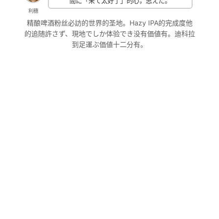
間に「来て太好了」的心，思えた。
利穗
精酿啤酒粉丝必訪的世界的圣地。Hazy IPA的完成度他
的追随許さず、現地でしか体验でき没有価値有。迪科拉
到足運ぶ価値十二分有。