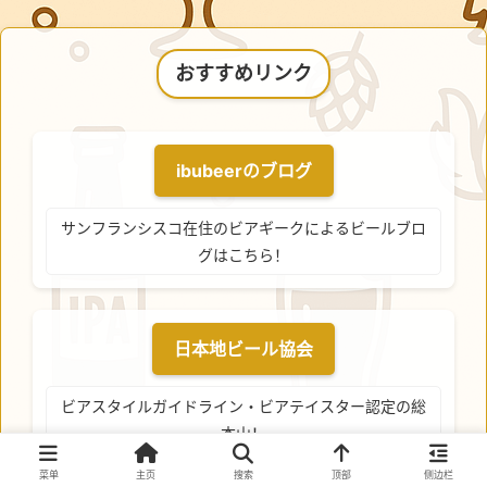
おすすめリンク
ibubeerのブログ
サンフランシスコ在住のビアギークによるビールブロ
グはこちら！
日本地ビール協会
ビアスタイルガイドライン・ビアテイスター認定の総
本山！
菜单
主页
搜索
顶部
侧边栏