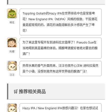
Toppling Goliath的Hazy IPA在世界排名中也是常客啤
花！New England IPA（NEIPA）风格的极致、干投酒花
啤花
量是超常规的的。酒花的油脂溶解后多汁感就产生了啤
花！
为了来这里专程开车到迪科拉太值得了！Pseudo Sue在
当地喝到真是最棒的体验。精酿啤酒爱好者绝对要去的酿
利穗
酒厂！
热带水果的香气扑面而来、汪汪也很开心汪🌺 迪科拉虽然
是个小镇、没想到竟然有这样世界级的酿酒厂汪！
汪汪
🛒 推荐相关商品
Hazy IPA / New England IPA很感兴趣汪！在家也想试试