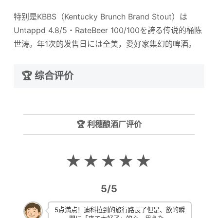
特别是KBBS（Kentucky Brunch Brand Stout）は
Untappd 4.8/5・RateBeer 100/100を誇る传说的桶陈
世涛。年1次的发售日には全美，愛好家集幻的啤酒。
🏆 综合评价
🏆 利穗酿酒厂评价
★★★★★
5/5
5点満点！迪科拉到的旅行路長了但是、飲的瞬