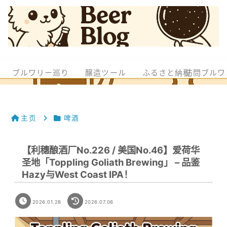
ブルワリー巡り
醸造ツール
ふるさと納税
訪問ブルワ
主页
啤酒
【利穗酿酒厂No.226 / 美国No.46】爱荷华
圣地「Toppling Goliath Brewing」 – 品鉴
Hazy与West Coast IPA！
2026.01.28
2026.07.06