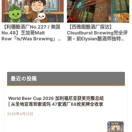
【利穗酿酒厂No.227 / 美国
【西雅图酿酒厂探访】
No.48】芝加哥Malt
Cloudburst Brewing完全评
Row「Is/Was Brewing」的
测 – 前Elysian酿酒师独特酒
野生艾尔：个性派啤酒！
花个性闪耀的人气精酿啤酒
最近の投稿
World Beer Cup 2026 加利福尼亚获奖完整总结
| 从圣地亚哥到索诺玛 47家酒厂68枚奖牌全收录
2026年4月23日