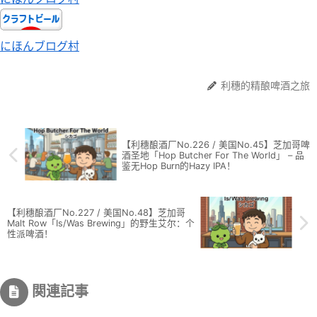
にほんブログ村
利穗的精酿啤酒之旅
【利穗酿酒厂No.226 / 美国No.45】芝加哥啤
酒圣地「Hop Butcher For The World」 – 品
鉴无Hop Burn的Hazy IPA！
【利穗酿酒厂No.227 / 美国No.48】芝加哥
Malt Row「Is/Was Brewing」的野生艾尔：个
性派啤酒！
関連記事