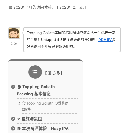
📅 2026年1月的访问体验，于2026年2月公开
Toppling Goliath美国的精酿啤酒喜欢なら一生必去一次
的圣地！Untappd 4.8是传说级别的评分的。
DDH IPA
爱
利穗
好者绝对不能错过的酿造所呢。
🏠 Toppling Goliath
Brewing 基本信息
🏆 Toppling Goliath の受賞歴
(25件)
✨ 设施与氛围
🍺 本次啤酒体验：Hazy IPA