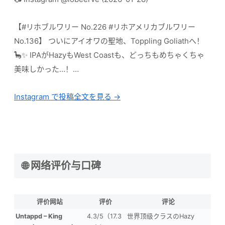
【#リホブルワリー No.226 #リホアメリカブルワリー
No.136】 ついにアイオワの聖地、Toppling Goliathへ！
🦕✨ IPAがHazyもWest Coastも、どっちもめちゃくちゃ
美味しかった…！…
Instagram で投稿全文を見る →
🌐 网络评价与口碑
评价网站
评价
评论
Untappd – King
4.3/5（17.3
世界顶级クラスのHazy