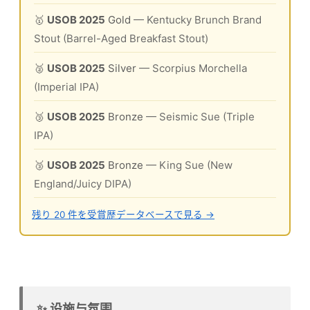
🥇
USOB 2025
Gold
— Kentucky Brunch Brand
Stout (Barrel-Aged Breakfast Stout)
🥈
USOB 2025
Silver
— Scorpius Morchella
(Imperial IPA)
🥉
USOB 2025
Bronze
— Seismic Sue (Triple
IPA)
🥉
USOB 2025
Bronze
— King Sue (New
England/Juicy DIPA)
残り 20 件を受賞歴データベースで見る →
✨ 设施与氛围