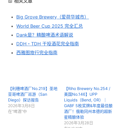
📖
相关文章
Big Grove Brewery（爱荷华城市）
World Beer Cup 2025 完全汇总
Dank是？精酿啤酒术语解说
DDH・TDH 干投酒花完全指南
西雅图旅行完全指南
【利穗啤酒厂No.219】圣地
【Riho Brewery No.254 /
亚哥啤酒厂巡游（San
美国No.146】UPP
Diego）探访报告
Liquids（Bend, OR）｜
2026年3月8日
GABF 5枚奖牌&年度最佳酿
在“啤酒”中
酒厂！俄勒冈州本德的超新
星精酿体验
2026年3月28日