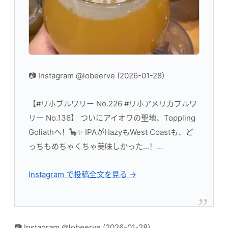
📷 Instagram @lobeerve (2026-01-28)
【#リホブルワリー No.226 #リホアメリカブルワ
リー No.136】 ついにアイオワの聖地、Toppling
Goliathへ！🦕✨ IPAがHazyもWest Coastも、ど
っちもめちゃくちゃ美味しかった…！…
Instagram で投稿全文を見る →
📷 Instagram @lobeerve (2026-01-28)