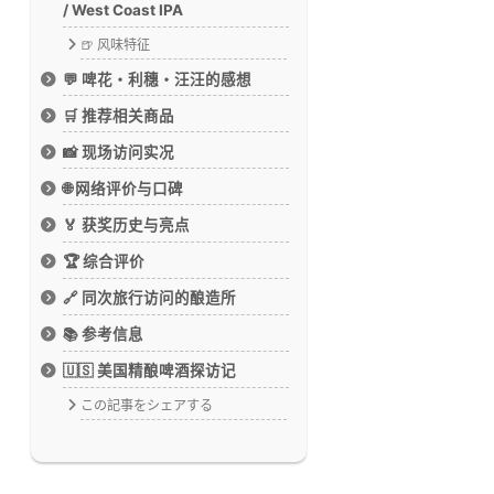
/ West Coast IPA
🍺 风味特征
💬 啤花・利穗・汪汪的感想
🛒 推荐相关商品
📸 现场访问实况
🌐 网络评价与口碑
🏅 获奖历史与亮点
🏆 综合评价
🔗 同次旅行访问的酿造所
📚 参考信息
🇺🇸 美国精酿啤酒探访记
この記事をシェアする