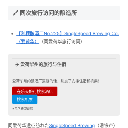
🔗 同次旅行访问的酿造所
【利穗酿酒厂No.225】SingleSpeed Brewing Co.
（爱荷华）
（同爱荷华旅行访问）
✈️ 爱荷华州的旅行与住宿
爱荷华州的酿酒厂巡游的话，别忘了安排住宿和机票！
在乐天旅行搜索酒店
搜索机票
※包含联盟链接
同爱荷华遠征訪れた
SingleSpeed Brewing
（滑铁卢）