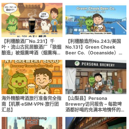
【利穗酿酒厂No.231】千
【利穗酿造所No.243/美国
叶・流山古民居酿酒厂「狼烟
No.131】Green Cheek
酿造」被烟熏啤酒（烟熏梅尔
Beer Co.（Oceanside）｜
森）感动！
原Bagby Beer旧址・体验
GABF2024金奖啤酒！
海外精酿啤酒旅行准备完全指
【山梨县】Persona
南【机票·eSIM·VPN·旅行团
Brewery访问报告 – 每款啤
汇总】
酒都好喝的充满本地情怀的品
饮室