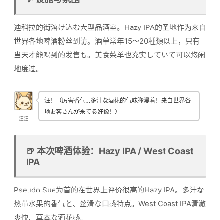
迪科拉的街溶け込む大型品酒室。Hazy IPA的圣地作为来自
世界各地啤酒粉丝到访。酒单常年15〜20種類以上，只有
当天才能喝到的发售も。美食菜单也充实していて可以悠闲
地度过。
汪！（厉害香气…多汁な酒花的气味弥漫着！来自世界各
地お客さんが来てる好像！）
汪汪
🍺 本次啤酒体验：Hazy IPA / West Coast
IPA
Pseudo Sue为首的在世界上评价很高的Hazy IPA。多汁な
热带水果的香气と、丝滑な口感特点。West Coast IPA清澈
爽快、草本な酒花感。