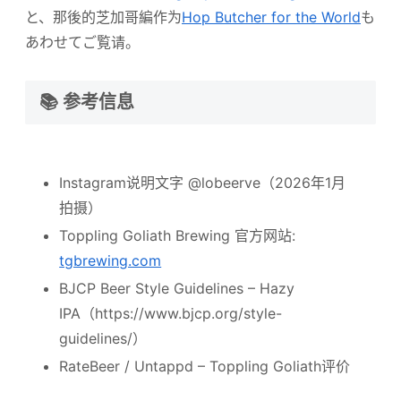
と、那後的芝加哥編作为
Hop Butcher for the World
も
あわせてご覧请。
📚 参考信息
Instagram说明文字 @lobeerve（2026年1月
拍摄）
Toppling Goliath Brewing 官方网站:
tgbrewing.com
BJCP Beer Style Guidelines – Hazy
IPA（https://www.bjcp.org/style-
guidelines/）
RateBeer / Untappd – Toppling Goliath评价