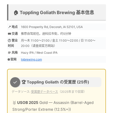
🏠 Toppling Goliath Brewing 基本信息
📍 地点
1600 Prosperity Rd, Decorah, IA 52101, USA
🚃 交通
推荐自驾前往。迪科拉市街，约5分钟
🕐 营业
月〜木 11:00〜21:00 / 金土 11:00〜22:00 / 日 11:00〜
时间
20:00（请查阅官方网站）
🍺 风格
Hazy IPA / West Coast IPA
🌐 官网
tgbrewing.com
🏆 Toppling Goliath の受賞歴 (25件)
データソース:
受賞歴データベース
（2025年まで収録）
🥇
USOB 2025
Gold
— Assassin (Barrel-Aged
Strong/Porter Extreme (12.5%+))