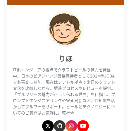
りほ
IT系エンジニアの視点でクラフトビールの魅力を発信
中。日本のビアジャッジ資格保持者として2024年JGBA
でも審査に参加。現在はシアトル拠点で米日のクラフト
文化を比較しながら、醸造プロセスやレビューを提供。
「ブルワリーの魅力が正しく伝わる世界」を目指し、プ
ロンプトエンジニアリングやWeb刷新など、IT知識を活
かしてブルワーをサポート。ビールとテクノロジーにつ
いてのご質問はお気軽に。乾杯🍻