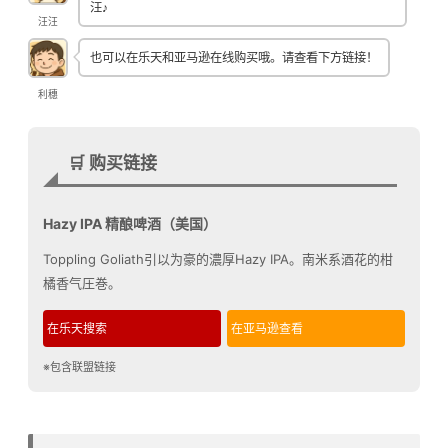
汪♪
汪汪
也可以在乐天和亚马逊在线购买哦。请查看下方链接！
利穗
🛒 购买链接
Hazy IPA 精酿啤酒（美国）
Toppling Goliath引以为豪的濃厚Hazy IPA。南米系酒花的柑
橘香气圧巻。
在乐天搜索
在亚马逊查看
※包含联盟链接