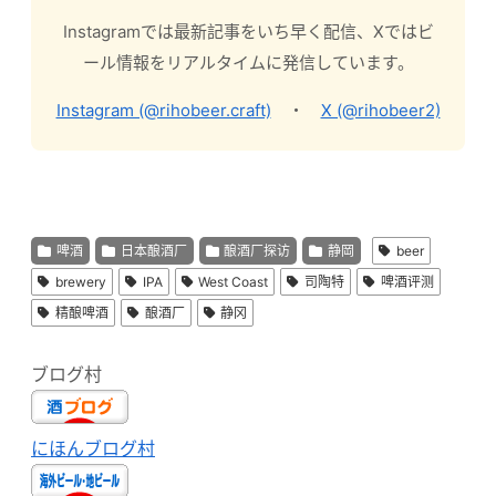
Instagramでは最新記事をいち早く配信、Xではビ
ール情報をリアルタイムに発信しています。
Instagram (@rihobeer.craft)
・
X (@rihobeer2)
啤酒
日本酿酒厂
酿酒厂探访
静岡
beer
brewery
IPA
West Coast
司陶特
啤酒评测
精酿啤酒
酿酒厂
静冈
ブログ村
にほんブログ村