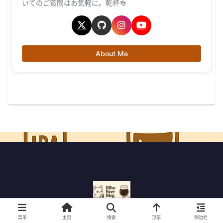
いてのご質問はお気軽に。乾杯🍻
About Me
© 2022-2026 利穗的精酿啤酒之旅.
菜单
主页
搜索
顶部
侧边栏