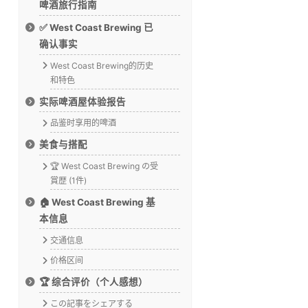
啤酒旅行指南
✅ West Coast Brewing 已
确认事实
West Coast Brewing的历史
和特色
实际啤酒屋体验报告
品鉴时享用的啤酒
美食与搭配
🏆 West Coast Brewing の受
賞歴 (1件)
🏠 West Coast Brewing 基
本信息
交通信息
价格区间
🏆 综合评价（个人感想）
この記事をシェアする