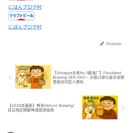
にほんブログ村
にほんブログ村
rihobeer
【Untappd全美No.1酿酒厂】Floodland
Brewing SEN XXVI – 水般口感与复杂发酵
香融合的匠人赛松
【2026年最新】畅享Inkhorn Brewing！
目白地区精酿啤酒旅游指南