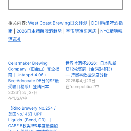
相关内容:
West Coast Brewing日文评测
|
DDH精酿啤酒指
南
|
2026日本精酿啤酒趋势
|
宇宙醸造东京店
|
NYC精酿啤
酒巡礼
Cellarmaker Brewing
世界啤酒杯2026：日本队斩
Company（旧金山）完全指
获12枚奖牌（金5银4铜3）
南｜Untappd 4.06・
— 跨赛事数据深度分析
BeerAdvocate 95分的SF最
2026年4月23日
受瞩目精酿厂登陆日本
在“competition”中
2026年3月27日
在“USA”中
【Riho Brewery No.254 /
美国No.146】UPP
Liquids（Bend, OR）｜
GABF 5枚奖牌&年度最佳酿