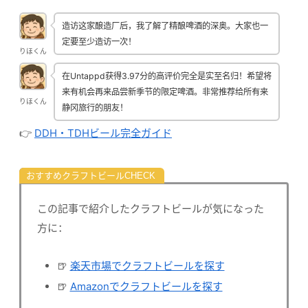
造访这家酿造厂后，我了解了精酿啤酒的深奥。大家也一
定要至少造访一次！
りほくん
在Untappd获得3.97分的高评价完全是实至名归！希望将
来有机会再来品尝新季节的限定啤酒。非常推荐给所有来
りほくん
静冈旅行的朋友！
👉
DDH・TDHビール完全ガイド
おすすめクラフトビール
この記事で紹介したクラフトビールが気になった
方に：
🍺
楽天市場でクラフトビールを探す
🍺
Amazonでクラフトビールを探す