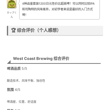
4种品鉴套装1200日元性价比超高啤！可以同时比较IPA
和司陶特的风味差异，对初学者来说是最好的入门方式
ホップく
啤！
ん
🏆 综合评价（个人感想）
West Coast Brewing 综合评价
啤酒品质
5/5
酿造技术、风味平衡、独创性
氛围
4/5
啤酒屋、位置、舒适度