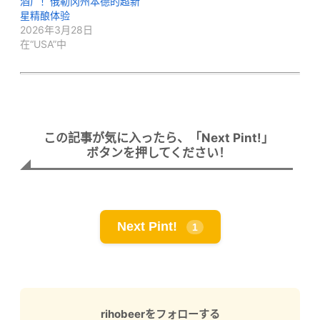
酒厂！俄勒冈州本德的超新
星精酿体验
2026年3月28日
在“USA”中
この記事が気に入ったら、「Next Pint!」
ボタンを押してください！
Next Pint!
1
rihobeerをフォローする