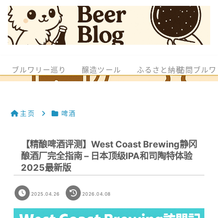
ブルワリー巡り
醸造ツール
ふるさと納税
訪問ブルワ
主页
啤酒
【精酿啤酒评测】West Coast Brewing静冈
酿酒厂完全指南 – 日本顶级IPA和司陶特体验
2025最新版
2025.04.26
2026.04.08