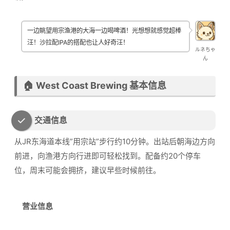
一边眺望用宗渔港的大海一边喝啤酒！光想想就感觉超棒
汪！沙拉配IPA的搭配也让人好奇汪！
ルネちゃ
ん
🏠 West Coast Brewing 基本信息
交通信息
从JR东海道本线”用宗站”步行约10分钟。出站后朝海边方向
前进，向渔港方向行进即可轻松找到。配备约20个停车
位，周末可能会拥挤，建议早些时候前往。
营业信息