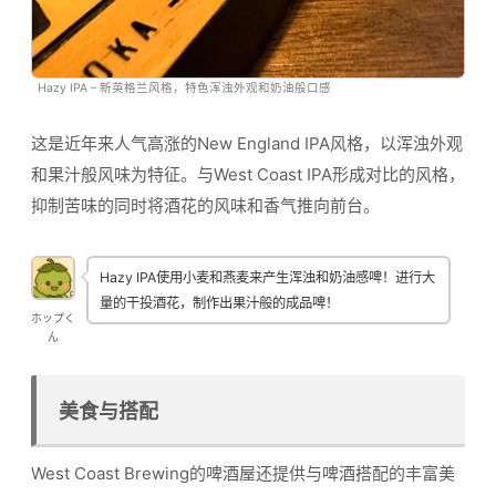
Hazy IPA – 新英格兰风格，特色浑浊外观和奶油般口感
这是近年来人气高涨的New England IPA风格，以浑浊外观
和果汁般风味为特征。与West Coast IPA形成对比的风格，
抑制苦味的同时将酒花的风味和香气推向前台。
Hazy IPA使用小麦和燕麦来产生浑浊和奶油感啤！进行大
量的干投酒花，制作出果汁般的成品啤！
ホップく
ん
美食与搭配
West Coast Brewing的啤酒屋还提供与啤酒搭配的丰富美