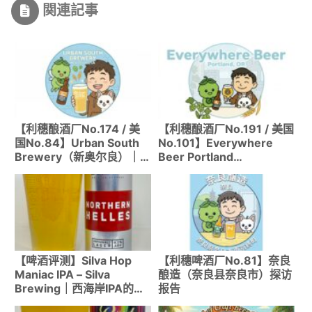
関連記事
【利穗酿酒厂No.174 / 美
【利穗酿酒厂No.191 / 美国
国No.84】Urban South
No.101】Everywhere
Brewery（新奥尔良）｜
Beer Portland
南方甜蜜余韵的芒果酸啤和
Taproom（Portland,
Hazy IPA名酿酒厂
OR）｜WBC获奖！在波特
兰品味轻盈Hazy IPA
【啤酒评测】Silva Hop
【利穗啤酒厂No.81】奈良
Maniac IPA – Silva
酿造（奈良县奈良市）探访
Brewing｜西海岸IPA的真
报告
谛，评分47/50