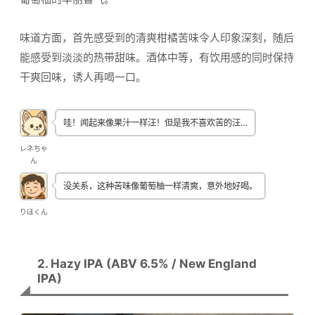
味道方面，首先感受到的清爽柑橘苦味令人印象深刻，随后
能感受到淡淡的热带甜味。酒体中等，有饮用感的同时保持
干爽回味，诱人再喝一口。
哇！闻起来像果汁一样汪！但是我不喜欢苦的汪…
レネちゃ
ん
没关系，这种苦味像葡萄柚一样清爽，意外地好喝。
りほくん
2. Hazy IPA (ABV 6.5% / New England
IPA)