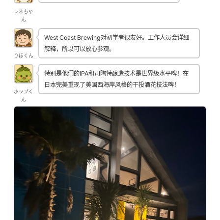
レネちゃ
ん
West Coast Brewing对初学者很友好。工作人员会详细
解释，所以可以放心参观。
りほくん
特别是他们的IPA和司陶特酿造技术是世界级水平啤！在
日本完美重现了美国西海岸风格的干投酒花技法啤！
ホップく
ん