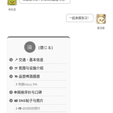
啤花君
一起来报告汪！
露涅酱
📍 交通・基本信息
🍺 氛围与设施介绍
🍻 品尝啤酒感想
陈酿Hazy IPA
🌐 网络评价与口碑
📸 SNS帖子与照片
📷 访问时的照片