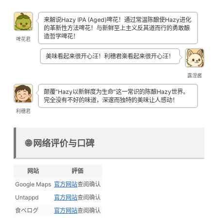
来解说Hazy IPA (Aged)啤花！通过常温陈酿使Hazy进化
的革新性方法啤花！与新鲜至上主义反其道而行的勇敢酿
造哲学啤花！
啤花君
美味看起来很开心汪！利穗君楽看起来很开心汪！
露涅酱
颠覆”Hazy以新鲜度为生命”这一常识的陈酿Hazy世界。
完全没有不好的味道，深邃而独特的美味让人感动！
利穗君
🌐 网络评价与口碑
网站
評価
Google Maps
官方网站
查阅确认
Untappd
官方网站
查阅确认
食べログ
官方网站
查阅确认