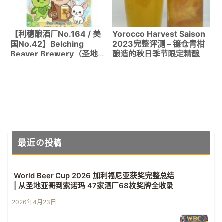
【利穗酿酒厂No.164 / 美
Yorocco Harvest Saison
国No.42】Belching
2023完整评测 – 镰仓青柑
Beaver Brewery（圣地亚
酿造的秋日季节限定精酿
哥North Park）｜氮气版
花生酱牛奶世涛绝品！
最近の投稿
World Beer Cup 2026 加利福尼亚获奖完整总结
| 从圣地亚哥到索诺玛 47家酒厂68枚奖牌全收录
2026年4月23日