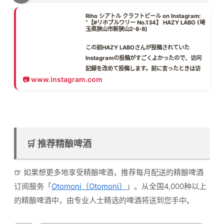
Riho シアトル クラフトビール on Instagram:
“【#リホブルワリー No.134】 HAZY LABO (埼
玉県狭山市新狭山2-8-8)
この前HAZY LABOさんが投稿されていた
Instagramの投稿がすごくよかったので、访问
記録を改めて投稿します。前に言ったときは访
www.instagram.com
问記録をアップロードできていませ喝了した。
HAZYLABO、普通のHazyとは一線を画す「熟
成」の概念、哲学が面白い….
Hazyといえば「フレッシュさ命」なのに、「熟
成で美味くなるHazy」を追求し、独自の醸造方
法で常温熟成を実現してる。
🛒 推荐精酿啤酒
前飲んだときは熟成できるんだ程度の理解だっ
た。改めて行きたい！
🍺 如果想更多地享受精酿啤酒，推荐每月配送的精酿啤酒
私が飲んだときも、嫌な味わいはまったくあり
订阅服务「
Otomoni（Otomoni）
」。从全国4,000种以上
ませゆでした！また、よくあるホップのパンチ
的精酿啤酒中，由专业人士精选的啤酒将送到您手中。
がきいたHAZYともまた異なる、深み的HAZYと
いう印象がありました！