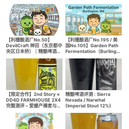
【利穗酿酒厂No.50】
【利穗酿酒厂No.195 / 美
DevilCraft 神田（东京都中
国No.105】Garden Path
央区日本桥）｜精酿啤酒访
Fermentation（Burlingto
问记
n, WA）｜PNW自然发酵
圣地品尝Funky Wild Ale！
【限定合作】2nd Story ×
精酿啤酒评测 : Sierra
DD4D FARMHOUSE 2X4
Nevada / Narwhal
完整测评 – 爱媛产裸麦与布
(Imperial Stout 12%)
雷特酵母交织的陈酿型农舍
艾尔