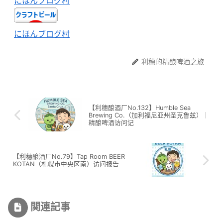
にほんブログ村
にほんブログ村
利穗的精酿啤酒之旅
【利穗酿酒厂No.132】Humble Sea
Brewing Co.（加利福尼亚州圣克鲁兹）｜
精酿啤酒访问记
【利穗酿酒厂No.79】Tap Room BEER
KOTAN（札幌市中央区南）访问报告
関連記事