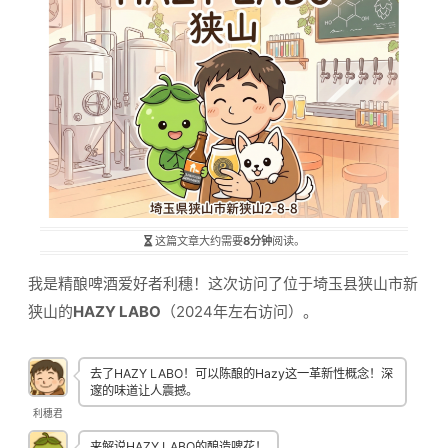
这篇文章大约需要
8分钟
阅读。
我是精酿啤酒爱好者利穗！这次访问了位于埼玉县狭山市新
狭山的
HAZY LABO
（2024年左右访问）。
去了HAZY LABO！可以陈酿的Hazy这一革新性概念！深
邃的味道让人震撼。
利穗君
来解说HAZY LABO的酿造啤花！