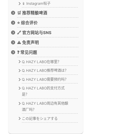
📱 Instagram帖子
🛒 推荐精酿啤酒
⭐ 综合评价
🔗 官方网站与SNS
⚠️ 免责声明
❓ 常见问题
Q. HAZY LABO在哪里？
Q. HAZY LABO推荐啤酒は？
Q. HAZY LABO需要预约吗？
Q. HAZY LABO的支付方式
是？
Q. HAZY LABO周边有其他酿
酒厂吗？
この記事をシェアする