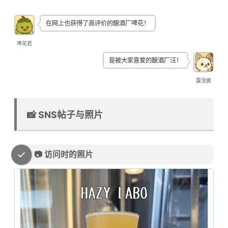
在网上也获得了高评价的酿酒厂啤花！
啤花君
是被大家喜爱的酿酒厂汪！
露涅酱
📸 SNS帖子与照片
📷 访问时的照片