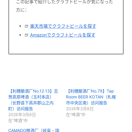
この記事で紹介したクラフトビールが気になった
方に：
🍺
楽天市場でクラフトビールを探す
🍺
Amazonでクラフトビールを探す
【利穗酿酒厂No.12·13】志
【利穗酿酒厂No.79】Tap
贺高原啤酒（玉村本店）
Room BEER KOTAN（札幌
（长野县下高井郡山之内
市中央区南）访问报告
町）访问报告
2026年3月8日
2026年3月8日
在“啤酒”中
在“啤酒”中
CAMADO酿酒厂（岐阜・瑞