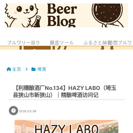
ブルワリー巡り
醸造ツール
ふるさと納税
訪問ブルワ
主页
啤酒
【利穗酿酒厂No.134】HAZY LABO（埼玉
县狭山市新狭山）｜精酿啤酒访问记
2026.03.08