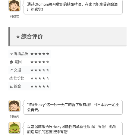
日本に帰ったら必ずまた行きます。”
通过Otomoni每月收到的精酿啤酒，在家也能享受逛酿酒
厂的感觉！
80 likes, 0 comments – lobeerve on March 24, 2025:
"【#リホブルワリー No.134】 HAZY LABO (埼玉県狭山市
利穗君
新狭山2-8-8)この前HAZY LABOさんが投稿されていたIn…
⭐ 综合评价
🍺 啤酒品质
★★★★★
🏠 氛围
★★★★☆
📍 交通
★★★☆☆
💰 性价比
★★★★☆
📊 综合
★★★★★
“陈酿Hazy”这一独一无二的哲学很有趣！回日本后一定还
会再去。
利穗君
以常温陈酿拓展Hazy可能性的革新性酿酒厂啤花！挑战
酿造常识的态度很帅啤花！