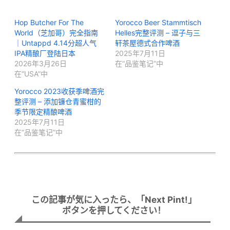
Hop Butcher For The
Yorocco Beer Stammtisch
World（芝加哥）完全指南
Helles完整评测 – 逗子与三
｜Untappd 4.14分超人气
轩茶屋德式合作啤酒
IPA精酿厂登陆日本
2025年7月11日
2026年3月26日
在“品鉴笔记”中
在“USA”中
Yorocco 2023收获季啤酒完
整评测 – 添加镰仓青蜜柑的
季节限定精酿啤酒
2025年7月11日
在“品鉴笔记”中
この記事が気に入ったら、「Next Pint!」
ボタンを押してください！