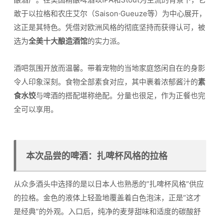
敢于以拉格和农庄艾尔（Saison·Gueuze等）为中心展开，
这正是其特色。凭借对欧洲风格的彻底坚持而获得认可，被
选为
全美十大酿造酒馆
的实力派。
酒吧氛围开放而温馨。带着宠物的当地家庭悠闲自在的身影
令人印象深刻。食物全部素食对应，其中裹着浓郁酱汁的
素
食水饺
与啤酒的搭配堪称绝配。分量也很足，作为正餐也完
全可以享用。
本次品尝的啤酒：扎啤杯风格的拉格
从众多酒头中选择的是以日本人也熟悉的”扎啤杯风格”供应
的拉格。金色的液体上轻盈地覆盖着白色泡沫，正是”这才
是经典”的外观。入口后，纯净的麦芽甜味和适度的碳酸舒