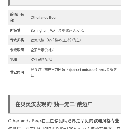
酿酒厂名
Otherlands Beer
称
所在地
Bellingham, WA（华盛顿州贝灵汉）
专攻风格
欧洲风格（以拉格·农庄艾尔为主）
餐饮政策
全菜单素食对应
氛围
欢迎宠物·家庭
建议访问前在官方网站（@otherlandsbeer）确认最新信
营业时间
息
在贝灵汉发现的”独一无二”酿酒厂
Otherlands Beer在美国精酿啤酒界是罕见的
欧洲风格专业
酿酒厂。在美国精酿啤酒以IPA和Stout为主流的背景下，它