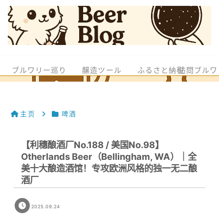
ブルワリー巡り
醸造ツール
ふるさと納税
訪問ブルワ
主页
啤酒
【利穗酿酒厂No.188 / 美国No.98】
Otherlands Beer（Bellingham, WA）｜全
美十大酿造酒馆！专攻欧洲风格的独一无二酿
酒厂
2025.09.24