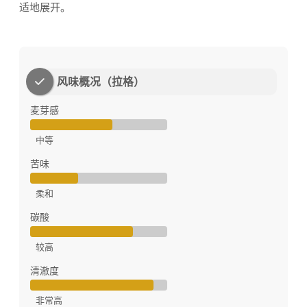
适地展开。
风味概况（拉格）
麦芽感
中等
苦味
柔和
碳酸
较高
清澈度
非常高