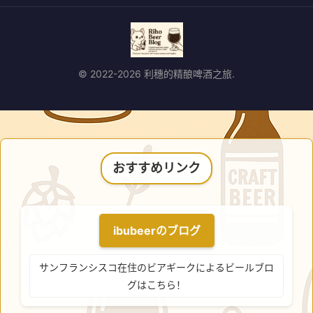
© 2022-2026 利穗的精酿啤酒之旅.
おすすめリンク
ibubeerのブログ
サンフランシスコ在住のビアギークによるビールブロ
グはこちら！