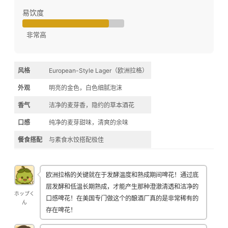
易饮度
非常高
风格
European-Style Lager（欧洲拉格）
外观
明亮的金色，白色细腻泡沫
香气
洁净的麦芽香，隐约的草本酒花
口感
纯净的麦芽甜味，清爽的余味
餐食搭配
与素食水饺搭配极佳
欧洲拉格的关键就在于发酵温度和熟成期间啤花！通过底
层发酵和低温长期熟成，才能产生那种澄澈清透和洁净的
ホップく
口感啤花！在美国专门做这个的酿酒厂真的是非常稀有的
ん
存在啤花！