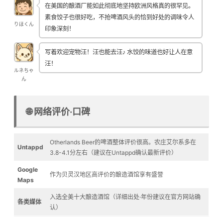
在美国的酿酒厂能如此彻底地坚持欧洲风格真的很罕见。
素食饺子也很好吃，不抢啤酒风头的恰到好处的调味令人
りほくん
印象深刻！
写着欢迎宠物汪！汪也能去汪♪ 水饺的味道也好让人在意
汪！
ルネちゃ
ん
🌐 网络评价·口碑
Otherlands Beer的啤酒整体评价很高。农庄艾尔系多在
Untappd
3.8-4.1分左右（建议在Untappd确认最新评价）
Google
作为贝灵汉地区高评价的酿造酒馆享有盛誉
Maps
入选全美十大酿造酒馆（详细出处·年份建议在官方网站确
各类媒体
认）