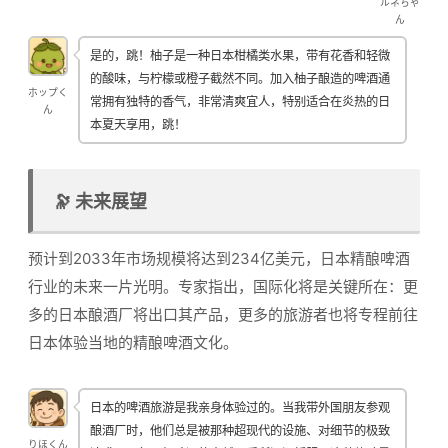
ルネちゃ
ん
是的，跳！柚子是一种日本柑橘类水果，带有花香和轻微
的酸味，与柠檬或橙子截然不同。加入柚子酿造的啤酒通
ホップく
常拥有独特的香气，非常清爽宜人，特别适合在炎热的日
ん
本夏天享用，跳！
🔭 未来展望
预计到2033年市场规模将达到234亿美元，日本精酿啤酒
行业的未来一片光明。专家指出，国际化将是关键所在：更
多的日本酿酒厂将出口其产品，更多的旅游者也将专程前往
日本体验当地的精酿啤酒文化。
日本的啤酒旅游是我亲身体验过的。当我带外国朋友参观
酿酒厂时，他们总是被那种超现代的设施、对细节的极致
りほくん