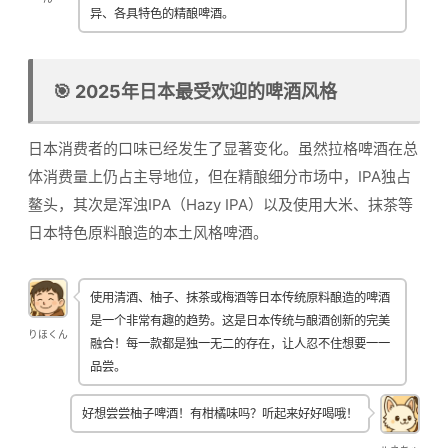
异、各具特色的精酿啤酒。
🎯 2025年日本最受欢迎的啤酒风格
日本消费者的口味已经发生了显著变化。虽然拉格啤酒在总
体消费量上仍占主导地位，但在精酿细分市场中，IPA独占
鳌头，其次是浑浊IPA（Hazy IPA）以及使用大米、抹茶等
日本特色原料酿造的本土风格啤酒。
使用清酒、柚子、抹茶或梅酒等日本传统原料酿造的啤酒
是一个非常有趣的趋势。这是日本传统与酿酒创新的完美
りほくん
融合！每一款都是独一无二的存在，让人忍不住想要一一
品尝。
好想尝尝柚子啤酒！有柑橘味吗？听起来好好喝哦！