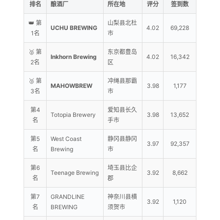
排名
酿酒厂
所在地
评分
签到数
👑 第
山梨县北杜
UCHU BREWING
4.02
69,228
1名
市
🥈 第
东京都豊岛
Inkhorn Brewing
4.02
16,342
2名
区
🥉 第
冲绳县那霸
MAHOWBREW
3.98
1,177
3名
市
第4
爱知县长久
Totopia Brewery
3.98
13,652
名
手市
第5
West Coast
静冈县静冈
3.97
92,357
名
Brewing
市
第6
埼玉县比企
Teenage Brewing
3.92
8,662
名
郡
第7
GRANDLINE
神奈川县横
3.92
1,120
名
BREWING
须贺市