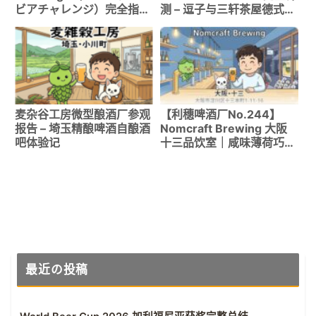
ビアチャレンジ）完全指南
测 – 逗子与三轩茶屋德式合
｜参赛资格・评审方法・获
作啤酒
奖记录2,167条记录详解
麦杂谷工房微型酿酒厂参观
【利穗啤酒厂No.244】
报告 – 埼玉精酿啤酒自酿酒
Nomcraft Brewing 大阪
吧体验记
十三品饮室｜咸味薄荷巧克
力世涛的冲击！
最近の投稿