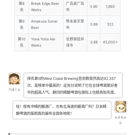
第8
Break Edge Beer
广岛县广岛
3.90
1,893
名
Works
市
第9
Amakusa Sonar
熊本县天草
3.89
512
名
Beer
市
第10
Yona Yona Ale
长野县轻井
3.88
45,000+
名
Works
泽市
排名第5的West Coast Brewing签到数竟然高达92,357
次，是榜单中最高的！这充分说明了它在全球啤酒爱好者
りほくん
中的超高人气。静冈的精酿啤酒在国际上也颇具知名度。
哇！既有冲绳的酿酒厂，也有北海道的酿酒厂吗？日本精
酿啤酒的版图真的遍布全国各地呢！
ルネちゃ
ん