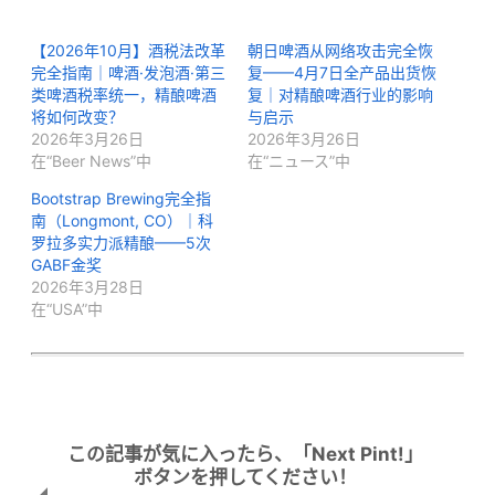
【2026年10月】酒税法改革
朝日啤酒从网络攻击完全恢
完全指南｜啤酒·发泡酒·第三
复——4月7日全产品出货恢
类啤酒税率统一，精酿啤酒
复｜对精酿啤酒行业的影响
将如何改变？
与启示
2026年3月26日
2026年3月26日
在“Beer News”中
在“ニュース”中
Bootstrap Brewing完全指
南（Longmont, CO）｜科
罗拉多实力派精酿——5次
GABF金奖
2026年3月28日
在“USA”中
この記事が気に入ったら、「Next Pint!」
ボタンを押してください！