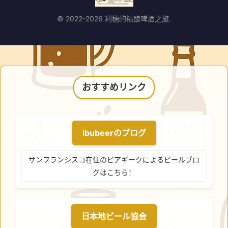
© 2022-2026 利穗的精酿啤酒之旅.
おすすめリンク
ibubeerのブログ
サンフランシスコ在住のビアギークによるビールブロ
グはこちら！
日本地ビール協会