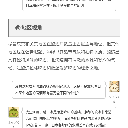
日本精酿啤酒在国际上备受推崇的原因！
🌏 地区视角
尽管东京和关东地区在酿酒厂数量上占据主导地位，但其他
地区也在强势崛起。冲绳以其热带气候和独特水质，酿造出
具有独特风味的啤酒。北海道拥有清澈的水源和寒冷的气
候，是酿造拉格啤酒和低温发酵啤酒的理想之地。
没想到水质对啤酒的味道影响这么大！这是不是意味着日
本每个地区的啤酒都有着完全不同的个性？
ルネちゃ
ん
完全正确，跳！水是酿造啤酒的基础。京都的软水非常适
合酿造口味细腻的啤酒，而某些地区较硬的水质则能突出
ホップく
IPA的苦味，跳！日本各地区的水质差异造就了风格迥
ん