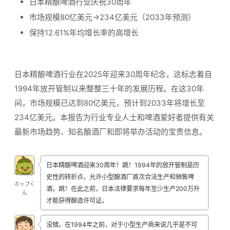
日本精酿啤酒行业庆祝30周年
市场规模80亿美元→234亿美元（2033年预测）
保持12.61%年均增长率的高增长
日本精酿啤酒行业在2025年迎来30周年纪念，这标志着自
1994年放开管制以来整整三十年的发展历程。在这30年
间，市场规模已达到80亿美元，预计到2033年将增长至
234亿美元。本报告为行业专业人士和啤酒爱好者提供有关
最新市场趋势、知名酿酒厂和即将举办活动的宝贵信息。
日本精酿啤酒迎来30周年！跳！1994年的放开管制是历
史性的转折点，允许小型酿酒厂首次合法生产和销售啤
ホップく
酒，跳！在此之前，日本法律要求每年至少生产200万升
ん
才能获得酿造许可证。
没错。在1994年之前，对于小型生产商来说几乎是不可