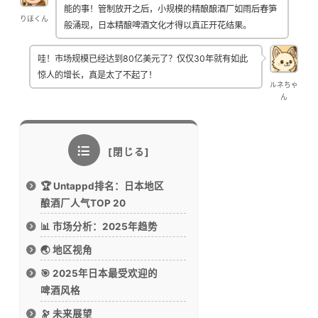
能的事！管制放开之后，小规模的精酿酿酒厂如雨后春笋
りほくん
般涌现，日本精酿啤酒文化才得以真正开花结果。
哇！市场规模已经达到80亿美元了？仅仅30年就有如此
惊人的增长，真是太了不起了！
ルネちゃ
ん
🏆 Untappd排名：日本地区
酿酒厂人气TOP 20
📊 市场分析：2025年趋势
🌏 地区视角
🎯 2025年日本最受欢迎的
啤酒风格
🔭 未来展望