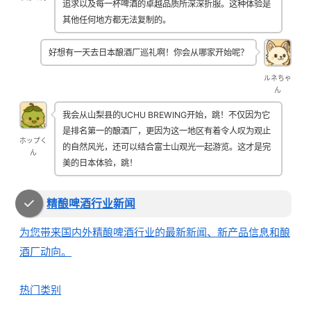
追求以及每一杯啤酒的卓越品质所深深折服。这种体验是
其他任何地方都无法复制的。
好想有一天去日本酿酒厂巡礼啊！你会从哪家开始呢？
ルネちゃ
ん
我会从山梨县的UCHU BREWING开始，跳！不仅因为它
是排名第一的酿酒厂，更因为这一地区有着令人叹为观止
ホップく
的自然风光，还可以结合富士山观光一起游览。这才是完
ん
美的日本体验，跳！
精酿啤酒行业新闻
为您带来国内外精酿啤酒行业的最新新闻、新产品信息和酿
酒厂动向。
热门类别