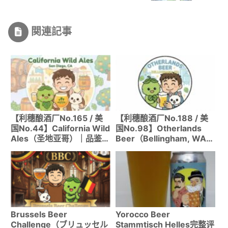
関連記事
【利穗酿酒厂No.165 / 美
【利穗酿酒厂No.188 / 美
国No.44】California Wild
国No.98】Otherlands
Ales（圣地亚哥）｜品鉴套
Beer（Bellingham, WA）
餐畅享酸味世界
｜全美十大酿造酒馆！专攻
欧洲风格的独一无二酿酒厂
Brussels Beer
Yorocco Beer
Challenge（ブリュッセル
Stammtisch Helles完整评