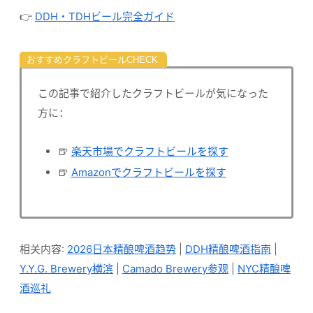
👉
DDH・TDHビール完全ガイド
おすすめクラフトビール
この記事で紹介したクラフトビールが気になった
方に：
🍺
楽天市場でクラフトビールを探す
🍺
Amazonでクラフトビールを探す
相关内容:
2026日本精酿啤酒趋势
|
DDH精酿啤酒指南
|
Y.Y.G. Brewery横滨
|
Camado Brewery参观
|
NYC精酿啤
酒巡礼