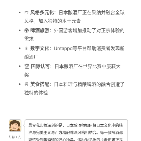
🍺
风格多元化
：日本酿酒厂正在采纳并融合全球
风格，加入独特的本土元素
🌍
啤酒旅游
：外国游客增加推动了对正宗体验的
需求
📱
数字文化
：Untappd等平台帮助消费者发现新
酿酒厂
🏆
国际认可
：日本酿酒厂在世界比赛中屡获大
奖
🍜
美食搭配
：日本料理与精酿啤酒的融合创造了
独特的体验
最令我印象深刻的是，日本酿酒师如何将日本文化中的精
准与完美主义与西方精酿啤酒风格相结合。每一款啤酒都
りほくん
能感受到酿酒师的匠心独具，这种对品质的执着追求正是