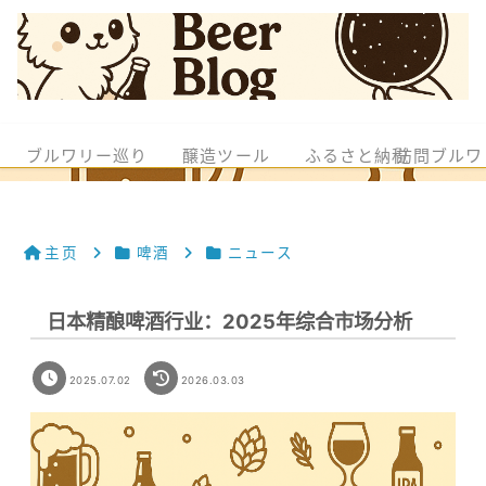
ブルワリー巡り
醸造ツール
ふるさと納税
訪問ブルワ
主页
啤酒
ニュース
日本精酿啤酒行业：2025年综合市场分析
2025.07.02
2026.03.03