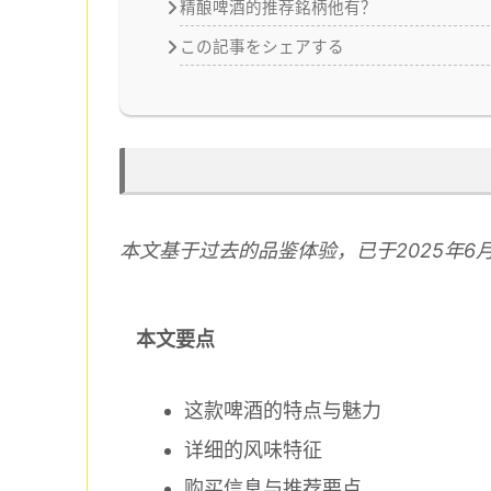
精酿啤酒的推荐銘柄他有？
この記事をシェアする
本文基于过去的品鉴体验，已于2025年6
本文要点
这款啤酒的特点与魅力
详细的风味特征
购买信息与推荐要点