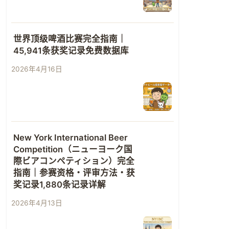
世界顶级啤酒比赛完全指南｜
45,941条获奖记录免费数据库
2026年4月16日
New York International Beer
Competition（ニューヨーク国
際ビアコンペティション）完全
指南｜参赛资格・评审方法・获
奖记录1,880条记录详解
2026年4月13日