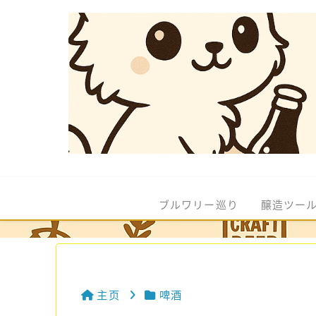
ブルワリー巡り
醸造ツー
主页
啤酒