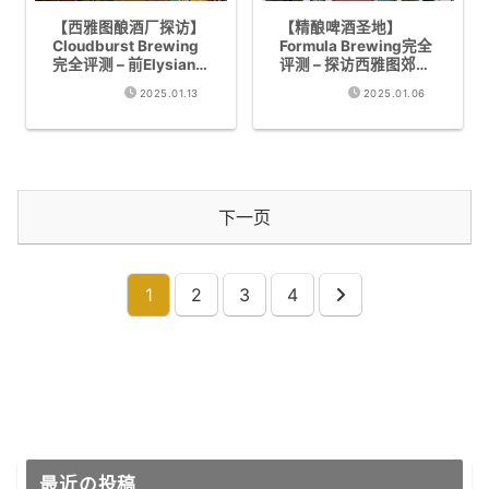
【西雅图酿酒厂探访】
【精酿啤酒圣地】
Cloudburst Brewing
Formula Brewing完全
完全评测 – 前Elysian
评测 – 探访西雅图郊外
酿酒师独特酒花个性闪
的隐藏名酿酒厂
2025.01.13
2025.01.06
耀的人气精酿啤酒
下一页
1
2
3
4
下
一
页
最近の投稿