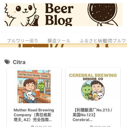
ブルワリー巡り
醸造ツール
ふるさと納税
訪問ブルワ
Citra
Mother Road Brewing
【利穗酿酒厂No.213 /
Company（弗拉格斯
美国No.123】
塔夫, AZ）完全指南｜
Cerebral
亚利桑那州第一
Brewing（丹佛, CO）