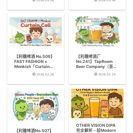
2026.03.28
2026.03.08
IPA「Tower Station」
｜Untappd丹佛最高评
的一切
价！科学与艺术融合的
Hazy IPA圣地
【利穗啤酒 No.509】
【利穗啤酒厂
FAST FASHION ×
No.241】TapRoom
Monkish「Curtain
Beer Company（圣地
Call」Red Ale 6.7%
亚哥・North Park）｜
2026.02.28
2026.02.24
评测｜巧克力甜甜圈×
GABF2025铜奖！鲜啤
水果风味的独一无二联
花IPA令人感动的老牌
名罐
酒吧创办啤酒厂
OTHER VISION DIPA
完全解析 – 前Modern
【利穗啤酒No.507】