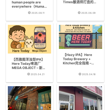
Times酿酒师打造的杰
human people are
作
everywhere（Human
People × Everywhere
2025.08.11
2025.06.09
Beer）｜DDH Hazy
IPA 7.5%评测！
【Hazy IPA】Here
Today Brewery +
【西雅图浑浊型IPA】
Kitchen完全指南 –
Here Today啤酒厂
2025年西雅图最新酿
MEGA OBJECT – 新任
酒厂报告
首席酿酒师打造的松脂
2025.04.21
2025.04.18
感与多汁口感绝佳平衡