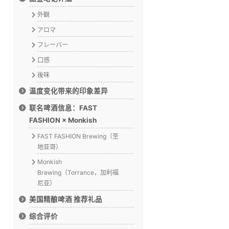
外観
アロマ
フレーバー
口感
後味
温度变化带来的印象差异
联名啤酒信息：FAST
FASHION × Monkish
FAST FASHION Brewing（圣
地亚哥）
Monkish
Brewing（Torrance，加利福
尼亚）
美国精酿啤酒 推荐礼品
综合评价