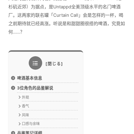
杉矶近郊）为据点，是Untappd全美顶级水平的名门啤酒
厂。这两家的联名罐「Curtain Call」会是怎样的一杯，喝
之前期待就已经高涨。听说是和甜甜圈很搭的啤酒，究竟如
何……？
啤酒基本信息
3位角色的品鉴解说
外观
香气
风味
口感与余味
品鉴笔记详细