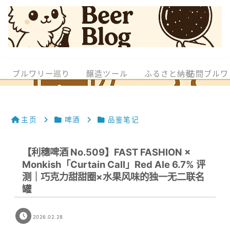
ブルワリー巡り
醸造ツール
ふるさと納税
訪問ブルワ
主页
啤酒
品鉴笔记
【利穗啤酒 No.509】FAST FASHION ×
Monkish「Curtain Call」Red Ale 6.7% 评
测｜巧克力甜甜圈×水果风味的独一无二联名
罐
2026.02.28