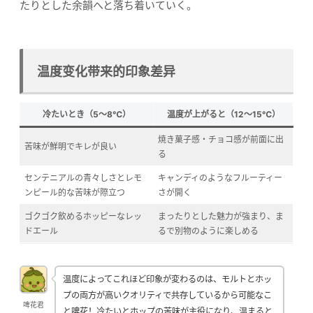
たりとした余韻へと落ち着いていく。
温度变化带来的印象差异
冷たいとき（5〜8℃）
温度が上がると（12〜15℃）
焼き菓子感・チョコ感が前面に出
苦味が鮮明でキレが良い
る
センテニアルの青々しさとレモ
キャンディのようなフルーティー
ンピール的な苦味が際立つ
さが開く
ゴクゴク飲めるホッピーなレッ
まったりとした魅力が強まり、ま
ドエール
るで別物のように楽しめる
温度によってこれほど印象が変わるのは、モルトとホッ
プの両方が高いクオリティで共存しているから可能なこ
啤花君
と啤花！冷たいとホップの苦味が主役になり、温まると