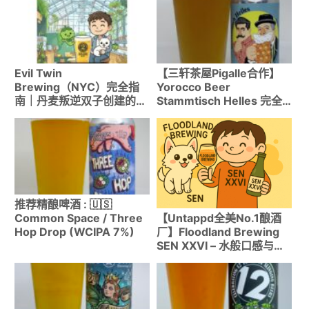
Evil Twin
【三轩茶屋Pigalle合作】
Brewing（NYC）完全指
Yorocco Beer
南｜丹麦叛逆双子创建的世
Stammtisch Helles 完全
界Top 10酿酒厂
品鉴 – 为常客打造的特别德
式拉格
推荐精酿啤酒 : 🇺🇸
Common Space / Three
【Untappd全美No.1酿酒
Hop Drop (WCIPA 7%)
厂】Floodland Brewing
SEN XXVI – 水般口感与复
杂发酵香融合的匠人赛松