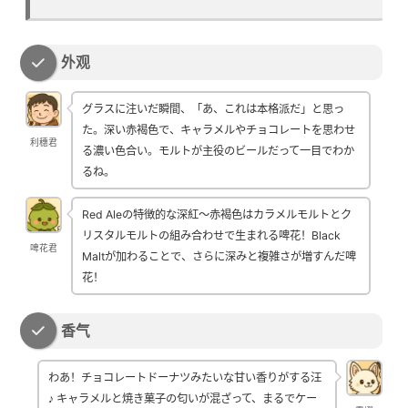
外观
グラスに注いだ瞬間、「あ、これは本格派だ」と思っ
た。深い赤褐色で、キャラメルやチョコレートを思わせ
利穗君
る濃い色合い。モルトが主役のビールだって一目でわか
るね。
Red Aleの特徴的な深紅～赤褐色はカラメルモルトとク
リスタルモルトの組み合わせで生まれる啤花！Black
啤花君
Maltが加わることで、さらに深みと複雑さが増すんだ啤
花！
香气
わあ！チョコレートドーナツみたいな甘い香りがする汪
♪ キャラメルと焼き菓子の匂いが混ざって、まるでケー