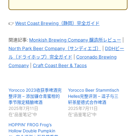
👉
West Coast Brewing（静岡）完全ガイド
関連記事:
Monkish Brewing Company 醸造所レビュー
|
North Park Beer Company（サンディエゴ）
|
DDHビー
ル（ドライホップ）完全ガイド
|
Coronado Brewing
Company
|
Craft Coast Beer & Tacos
Yorocco 2023收获季啤酒完
Yorocco Beer Stammtisch
整评测 – 添加镰仓青蜜柑的
Helles完整评测 – 逗子与三
季节限定精酿啤酒
轩茶屋德式合作啤酒
2025年7月11日
2025年7月11日
在“品鉴笔记”中
在“品鉴笔记”中
HOPPIN’ FROG Frog’s
Hollow Double Pumpkin