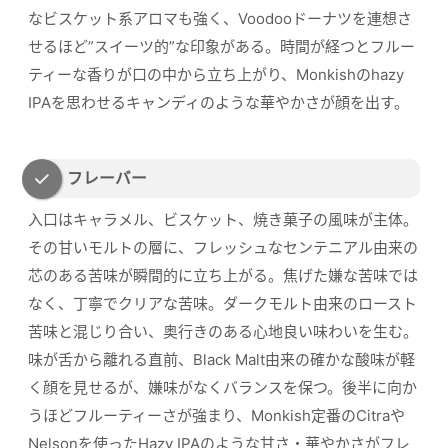
なビスケット系アロマも強く、Voodooドーナツを連想さ
せるほど”スイーツ的”な印象がある。時間が経つとフルー
ティーな香りが口の中から立ち上がり、Monkishのhazy
IPAを思わせるキャンディのような華やかさが顔を出す。
フレーバー
入口はキャラメル、ビスケット、焼き菓子の風味が主体。
その甘いモルトの層に、フレッシュなセンテニアル由来の
芯のある苦味が瞬間的に立ち上がる。焦げた嫌な苦味では
なく、丁寧でクリアな苦味。ダークモルト由来のロースト
苦味と混じり合い、奥行きのある心地良い味わいを生む。
味が舌から離れる直前、Black Malt由来の確かな酸味が軽
く顔を見せるが、嫌味がなくバランスを保つ。後半に向か
うほどフルーティーさが強まり、Monkish定番のCitraや
Nelsonを使ったHazy IPAのような甘さ・華やかさがフレ