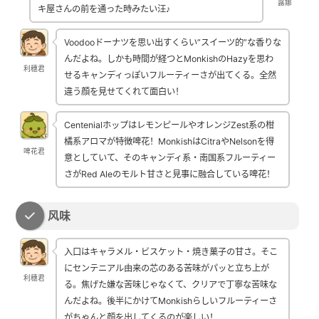
露娜
キ屋さんの前を通った時みたい汪♪
Voodooドーナツを思い出すくらい”スイーツ的”な香りな
んだよね。しかも時間が経つとMonkishのHazyを思わ
利穗君
せるキャンディっぽいフルーティーさが出てくる。全然
違う顔を見せてくれて面白い！
CentenialホップはレモンピールやオレンジZest系の柑
橘系アロマが特徴啤花！MonkishはCitraやNelsonを得
啤花君
意としていて、そのキャンディ系・南国系フルーティー
さがRed Aleのモルト甘さと見事に融合している啤花！
风味
入口はキャラメル・ビスケット・焼き菓子の甘さ。そこ
にセンテニアル由来の芯のある苦味がパッと立ち上が
利穗君
る。焦げた嫌な苦味じゃなくて、クリアで丁寧な苦味な
んだよね。後半にかけてMonkishらしいフルーティーさ
がちゃんと顔を出してくるのが楽しい！