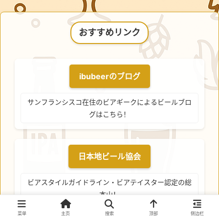
おすすめリンク
ibubeerのブログ
サンフランシスコ在住のビアギークによるビールブロ
グはこちら！
日本地ビール協会
ビアスタイルガイドライン・ビアテイスター認定の総
本山！
菜单
主页
搜索
顶部
侧边栏