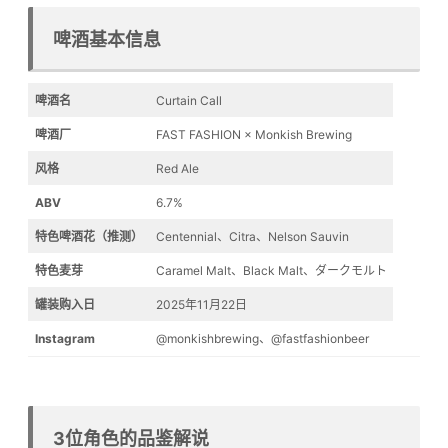
啤酒基本信息
啤酒名
Curtain Call
啤酒厂
FAST FASHION × Monkish Brewing
风格
Red Ale
ABV
6.7%
特色啤酒花（推测）
Centennial、Citra、Nelson Sauvin
特色麦芽
Caramel Malt、Black Malt、ダークモルト
罐装购入日
2025年11月22日
Instagram
@monkishbrewing、@fastfashionbeer
3位角色的品鉴解说