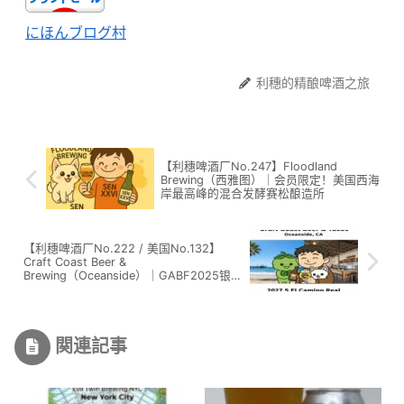
にほんブログ村
利穗的精酿啤酒之旅
【利穗啤酒厂No.247】Floodland
Brewing（西雅图）｜会员限定！美国西海
岸最高峰的混合发酵赛松酿造所
【利穗啤酒厂No.222 / 美国No.132】
Craft Coast Beer &
Brewing（Oceanside）｜GABF2025银奖
「Estra」Pale Ale令人感动！Green
Cheek步行可达的实力派
関連記事