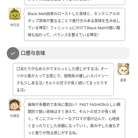
Black Malt由来のローストした苦味と、センテニアルの
ホップ苦味が重なることで奥行きのある苦味を生み出し
啤花君
ている啤花！フィニッシュにかけてBlack Maltの軽い酸
味も加わって、バランスを整えている啤花！
口感与余味
口当たりがなめらかでヌルッとした感じがする汪♪ オー
ツか小麦が入ってる感じで、穀物系の優しいスパイシー
露娜
さも少しある汪♪ モルトの甘さが長く続いてまったりす
る汪♪
後味が多層的で本当に面白い！FAST FASHIONらしい瞬
間的で鋭い苦味はすぐ消えて、モルトの甘さが長く続
利穗君
く。そこにフルーティーなアロマが溶け込んで、心地良
くまったりとした余韻になっていく。飲み干した後もず
っと香りが残る感じがするね。