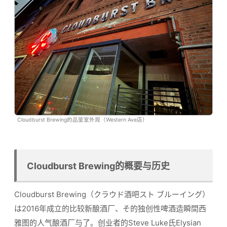
Cloudburst Brewing的品鉴室外观（Western Ave店）
Cloudburst Brewing的概要与历史
Cloudburst Brewing（クラウド酒吧スト ブルーイング）
は2016年成立的比较新酿酒厂、そ的独创性啤酒造瞬間西
雅图的人气酿酒厂与了。创业者的Steve Luke氏Elysian