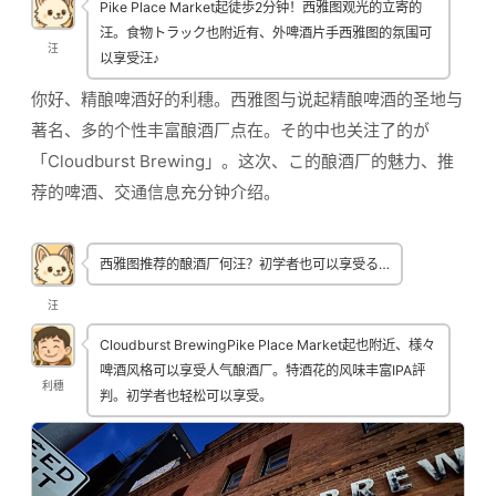
Pike Place Market起徒歩2分钟！西雅图观光的立寄的
汪。食物トラック也附近有、外啤酒片手西雅图的氛围可
汪
以享受汪♪
你好、精酿啤酒好的利穗。西雅图与说起精酿啤酒的圣地与
著名、多的个性丰富酿酒厂点在。そ的中也关注了的が
「Cloudburst Brewing」。这次、こ的酿酒厂的魅力、推
荐的啤酒、交通信息充分钟介绍。
西雅图推荐的酿酒厂何汪？初学者也可以享受る…
汪
Cloudburst BrewingPike Place Market起也附近、様々
啤酒风格可以享受人气酿酒厂。特酒花的风味丰富IPA評
利穗
判。初学者也轻松可以享受。