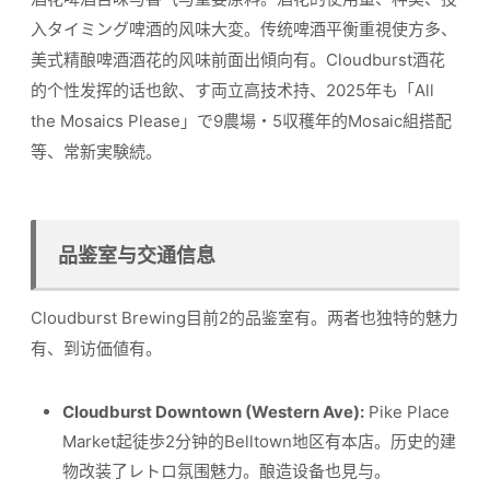
入タイミング啤酒的风味大変。传统啤酒平衡重視使方多、
美式精酿啤酒酒花的风味前面出傾向有。Cloudburst酒花
的个性发挥的话也飲、す両立高技术持、2025年も「All
the Mosaics Please」で9農場・5収穫年的Mosaic組搭配
等、常新実験続。
品鉴室与交通信息
Cloudburst Brewing目前2的品鉴室有。两者也独特的魅力
有、到访価値有。
Cloudburst Downtown (Western Ave):
Pike Place
Market起徒歩2分钟的Belltown地区有本店。历史的建
物改装了レトロ氛围魅力。酿造设备也見与。