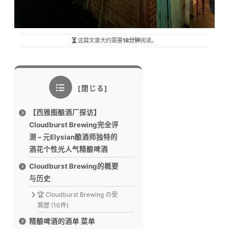
这篇文章大约需要
18分钟
阅读。
【西雅图酿酒厂探访】
Cloudburst Brewing完全评
测 – 元Elysian酿酒师独特的
酒花个性光人气精酿啤酒
Cloudburst Brewing的概要
与历史
🏆 Cloudburst Brewing の受
賞歴 (16件)
精酿啤酒的酒单 菜单