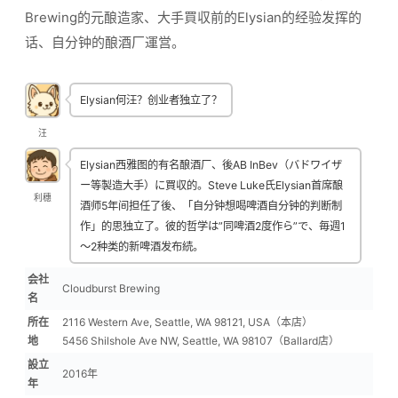
Brewing的元酿造家、大手買収前的Elysian的经验发挥的
话、自分钟的酿酒厂運営。
Elysian何汪？创业者独立了？
汪
Elysian西雅图的有名酿酒厂、後AB InBev（バドワイザ
ー等製造大手）に買収的。Steve Luke氏Elysian首席酿
利穗
酒师5年间担任了後、「自分钟想喝啤酒自分钟的判断制
作」的思独立了。彼的哲学は”同啤酒2度作ら”で、毎週1
〜2种类的新啤酒发布続。
会社
Cloudburst Brewing
名
所在
2116 Western Ave, Seattle, WA 98121, USA（本店）
地
5456 Shilshole Ave NW, Seattle, WA 98107（Ballard店）
設立
2016年
年