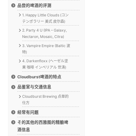
品尝的啤酒的评测
1. Happy Little Clouds (コン
テンポラリー 美式 皮尔森)
2. Party 4 U (IPA – Galaxy,
Nectaron, Mosaic, Citra)
3. Vampire Empire (Baltic 波
特)
4. Darkenfloxx (ヘーゼル坚
果 咖啡 インペリアル 世涛)
Cloudburst啤酒的特点
品鉴室与交通信息
Cloudburst Brewing 点单的
仕方
经常有问题
そ的其他的西雅图的精酿啤
酒信息