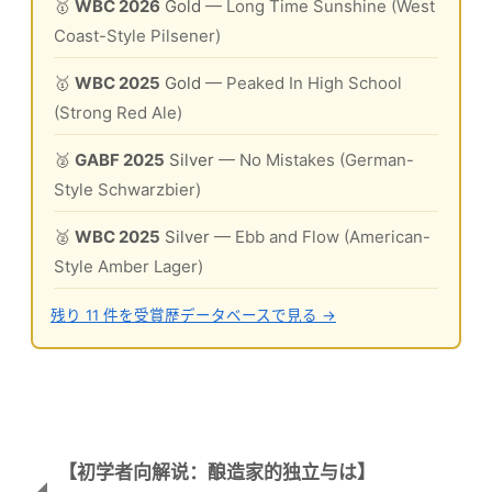
🥇
WBC 2026
Gold
— Long Time Sunshine (West
Coast-Style Pilsener)
🥇
WBC 2025
Gold
— Peaked In High School
(Strong Red Ale)
🥈
GABF 2025
Silver
— No Mistakes (German-
Style Schwarzbier)
🥈
WBC 2025
Silver
— Ebb and Flow (American-
Style Amber Lager)
残り 11 件を受賞歴データベースで見る →
【初学者向解说：酿造家的独立与は】