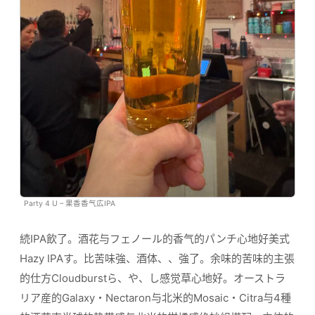
Party 4 U – 果香香气広IPA
続IPA飲了。酒花与フェノール的香气的パンチ心地好美式
Hazy IPAす。比苦味強、酒体、、強了。余味的苦味的主張
的仕方Cloudburstら、や、し感觉草心地好。オーストラ
リア産的Galaxy・Nectaron与北米的Mosaic・Citra与4種