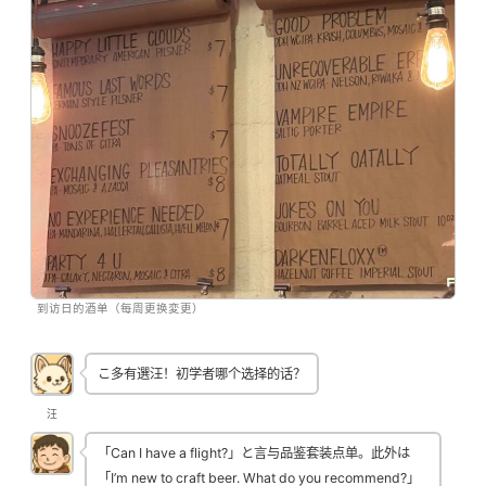
到访日的酒单（每周更换変更）
こ多有選汪！初学者哪个选择的话？
汪
「Can I have a flight?」と言与品鉴套装点单。此外は
「I’m new to craft beer. What do you recommend?」