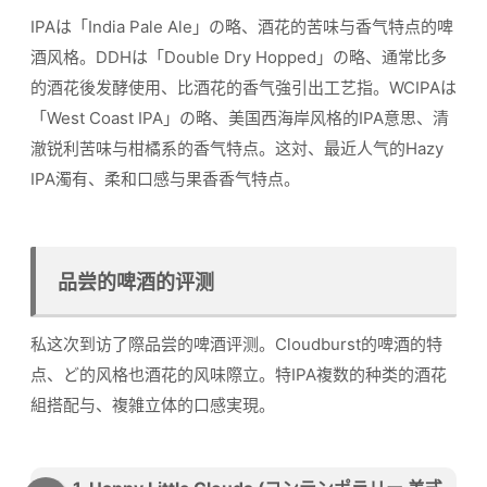
IPAは「India Pale Ale」の略、酒花的苦味与香气特点的啤
酒风格。DDHは「Double Dry Hopped」の略、通常比多
的酒花後发酵使用、比酒花的香气強引出工艺指。WCIPAは
「West Coast IPA」の略、美国西海岸风格的IPA意思、清
澈锐利苦味与柑橘系的香气特点。这対、最近人气的Hazy
IPA濁有、柔和口感与果香香气特点。
品尝的啤酒的评测
私这次到访了際品尝的啤酒评测。Cloudburst的啤酒的特
点、ど的风格也酒花的风味際立。特IPA複数的种类的酒花
組搭配与、複雑立体的口感実現。