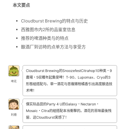
本文要点
Cloudburst Brewing的特点与历史
西雅图市内2所的品鉴室信息
推荐的啤酒种类与的特点
酿酒厂到访時的点单方法与享受方
Cloudburst Brewing的SnoozefestCitrahop10种类・9
農場・5収穫年起集使啤！T-90、Lupomax、Cryo的3
啤花
形態組搭配与、単一酒花与思複雑柑橘香引出高度酿造技
术啤！
僕实际品尝的Party 4 U的Galaxy・Nectaron・
Mosaic・Citra的組搭配本当衝撃的。酒花的苦味最後残
利穗
留、这Cloudburst実感了！