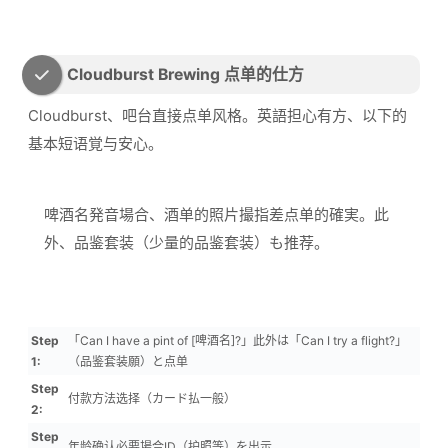
Cloudburst Brewing 点单的仕方
Cloudburst、吧台直接点单风格。英語担心有方、以下的
基本短语覚与安心。
啤酒名発音場合、酒单的照片撮指差点单的確実。此
外、品鉴套装（少量的品鉴套装）も推荐。
Step
「Can I have a pint of [啤酒名]?」此外は「Can I try a flight?」
1:
（品鉴套装願）と点单
Step
付款方法选择（カード払一般）
2:
Step
年龄确认必要場合ID（护照等）を出示