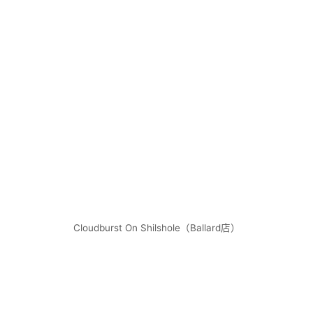
Cloudburst On Shilshole（Ballard店）