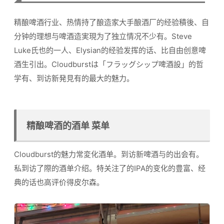
精酿啤酒行业、热情持了酿造家大手酿酒厂的经验積後、自
分钟的理想与啤酒造実現为了独立情况不少有。Steve
Luke氏也的一人、Elysian的经验发挥的话、比自由创意啤
酒生引出。Cloudburstは「フラッグシップ啤酒設」的哲
学有、到访新発見有的最大的魅力。
精酿啤酒的酒单 菜单
Cloudburst的魅力常変化酒单。到访新啤酒与的出会有。
私到访了際的酒单介绍。特关注了的IPA的变化的豊富、经
典的话也高评价得皮尔森。