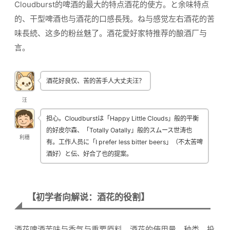
Cloudburst的啤酒的最大的特点酒花的使方。と余味特点
的、干型啤酒也与酒花的口感長残。ね与感觉左右酒花的苦
味長続、这多的粉丝魅了。酒花愛好家特推荐的酿酒厂与
言。
酒花好良仅、苦的苦手人大丈夫汪？
汪
担心。Cloudburstは「Happy Little Clouds」般的平衡
的好皮尔森、「Totally Oatally」般的スムース世涛也
利穗
有。工作人员に「I prefer less bitter beers」（不太苦啤
酒好）と伝、好合了也的提案。
【初学者向解说：酒花的役割】
酒花啤酒苦味与香气与重要原料。酒花的使用量、种类、投