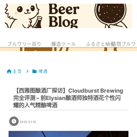
ブルワリー巡り
醸造ツール
ふるさと納税
訪問ブルワ
主页
啤酒
【西雅图酿酒厂探访】Cloudburst Brewing
完全评测 – 前Elysian酿酒师独特酒花个性闪
耀的人气精酿啤酒
2025.01.13