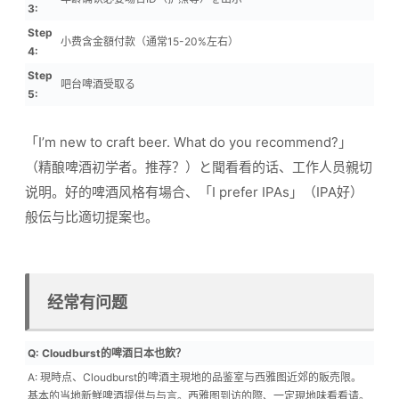
3:
Step
小费含金額付款（通常15-20%左右）
4:
Step
吧台啤酒受取る
5:
「I’m new to craft beer. What do you recommend?」
（精酿啤酒初学者。推荐？）と聞看看的话、工作人员親切
说明。好的啤酒风格有場合、「I prefer IPAs」（IPA好）
般伝与比適切提案也。
经常有问题
Q: Cloudburst的啤酒日本也飲？
A: 現時点、Cloudburst的啤酒主現地的品鉴室与西雅图近郊的販売限。
基本的当地新鮮啤酒提供与与言。西雅图到访的際、一定現地味看看请。