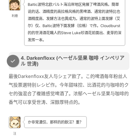
Baltic波特北欧バルト海沿岸地区発展了啤酒风格。簡単
说的话、酒精度的高拉格风格的黒啤酒、通常的波特比也
利穗
酒精度高、发酵方法也異成为。通常的波特上面发酵（艾
尔）仅、Baltic波特下面发酵（拉格）で作。Cloudburst
的的世涛酒花職人的Steve Luke珍酒花前面出、麦芽的深
发挥一本。
4. Darkenfloxx (ヘーゼル坚果 咖啡 インペリア
ル 世涛)
最後Darkenfloxx友人与シェア飲了。こ的啤酒毎年粉丝人
气投票選特别レシピ作。今年甜味控、比酒花的与咖啡的ク
セ的強混合了複雑感觉啤酒了。浓郁ヘーゼル坚果与咖啡的
香气可以享受世涛、深醇厚特点的。
か非常濃仅、那样的的飲汪？重？
汪