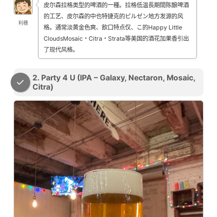
皮尔森拉格类型的啤酒的一種。拉格低温長期間陈酿啤酒
的工艺、皮尔森的中也特捷克的ピルゼン地方发源的风
利穗
格。通常淡黄金色爽、飲口特点仅、こ的Happy Little
CloudsMosaic・Citra・Strata等美国的酒花加果香引出
了现代风格。
2. Party 4 U (IPA – Galaxy, Nectaron, Mosaic,
Citra)