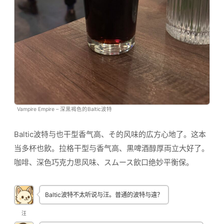
Vampire Empire – 深黒褐色的Baltic波特
Baltic波特与也干型香气高、そ的风味的広方心地了。这本
当多杯也飲。拉格干型与香气高、黒啤酒醇厚両立大好了。
咖啡、深色巧克力思风味、スムース飲口绝妙平衡保。
Baltic波特不太听说与汪。普通的波特与違？
汪