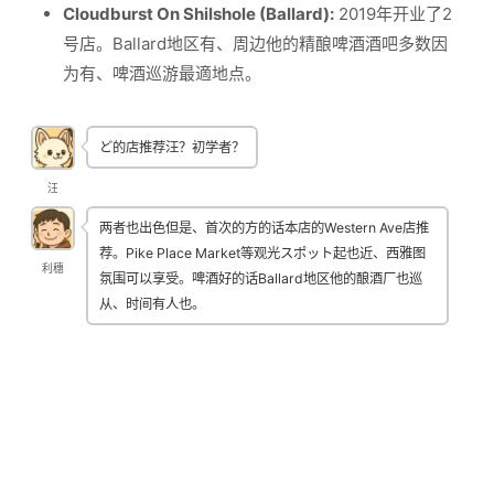
Cloudburst On Shilshole (Ballard):
2019年开业了2
号店。Ballard地区有、周边他的精酿啤酒酒吧多数因
为有、啤酒巡游最適地点。
ど的店推荐汪？初学者？
汪
两者也出色但是、首次的方的话本店的Western Ave店推
荐。Pike Place Market等观光スポット起也近、西雅图
利穗
氛围可以享受。啤酒好的话Ballard地区他的酿酒厂也巡
从、时间有人也。