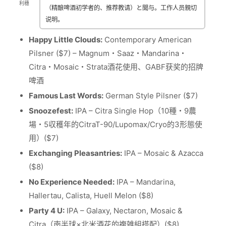
利穗
（精酿啤酒初学者的、推荐教请）と聞与。工作人员親切
说明。
Happy Little Clouds:
Contemporary American
Pilsner ($7) – Magnum・Saaz・Mandarina・
Citra・Mosaic・Strata酒花使用、GABF获奖的招牌
啤酒
Famous Last Words:
German Style Pilsner ($7)
Snoozefest:
IPA – Citra Single Hop（10種・9農
場・5収穫年的CitraT-90/Lupomax/Cryo的3形態使
用）($7)
Exchanging Pleasantries:
IPA – Mosaic & Azacca
($8)
No Experience Needed:
IPA – Mandarina,
Hallertau, Calista, Huell Melon ($8)
Party 4 U:
IPA – Galaxy, Nectaron, Mosaic &
Citra（南半球×北米酒花的複雑組搭配）($8)