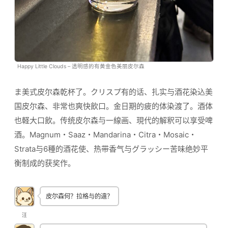
Happy Little Clouds – 透明感的有黄金色美丽皮尔森
ま美式皮尔森乾杯了。クリスプ有的话、扎实与酒花染込美
国皮尔森、非常也爽快飲口。金日期的疲的体染渡了。酒体
也軽大口飲。传统皮尔森与一線画、現代的解釈可以享受啤
酒。Magnum・Saaz・Mandarina・Citra・Mosaic・
Strata与6種的酒花使、热带香气与グラッシー苦味绝妙平
衡制成的获奖作。
皮尔森何？拉格与的違？
汪