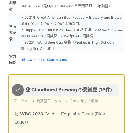
創業
Steve Luke（元Elysian Brewing 首席酿酒师・5年勤務）
者
・2021年 Great American Beer Festival – Brewery and Brewer
of the Year（1,001〜2,000木桶部門）
主获
・Happy Little Clouds: 2021年GABF銀奖牌、2022年・2023年
奖记
World Beer Cup銅奖牌、2024年GABF銅奖牌
录
・2025年 World Beer Cup 金奖（Peaked in High School /
Strong Red Ale部門）
官方
https://cloudburstbrew.com/
网站
🏆 Cloudburst Brewing の受賞歴 (16件)
データソース:
受賞歴データベース
（2026年まで収録）
🥇
WBC 2026
Gold
— Exquisite Taste (Rice
Lager)