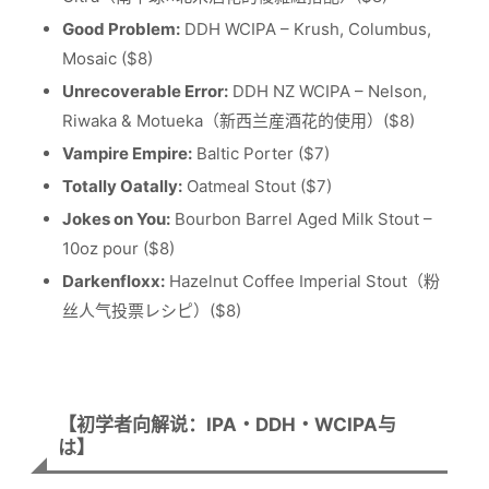
Good Problem:
DDH WCIPA – Krush, Columbus,
Mosaic ($8)
Unrecoverable Error:
DDH NZ WCIPA – Nelson,
Riwaka & Motueka（新西兰産酒花的使用）($8)
Vampire Empire:
Baltic Porter ($7)
Totally Oatally:
Oatmeal Stout ($7)
Jokes on You:
Bourbon Barrel Aged Milk Stout –
10oz pour ($8)
Darkenfloxx:
Hazelnut Coffee Imperial Stout（粉
丝人气投票レシピ）($8)
【初学者向解说：IPA・DDH・WCIPA与
は】