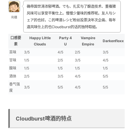
确帝国世涛浓郁啤酒。でも、扎实与了酿造技术、重複雑
风味可以享受平衡仕上。慢慢少量味的推荐呢。友人与シ
利穗
ェア的也好。こ的啤酒レシピ粉丝投票決年次企画、毎年
違风味仕上的也Cloudburst的话的独特取組。
口感要
Happy Little
Party 4
Vampire
Darkenfloxx
素
Clouds
U
Empire
苦味
3/5
4/5
2/5
3/5
甘味
1/5
2/5
3/5
4/5
酸味
1/5
1/5
1/5
1/5
酒体
2/5
3/5
4/5
5/5
香气强
3/5
5/5
4/5
5/5
度
Cloudburst啤酒的特点