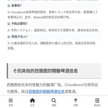
Q: 食事有？
A: Cloudburst自体啤酒的提供、食物トラック附近停与多、那里購入了
食事持込与。此外、Ballard店的附近多的餐厅有。
Q: 予約必要吗？
A: 予約システムく、直接到访。周末的夕方混雑与有、基本的並左右有。
Q: 带孩子也入？
A: 21歳未満的方也入店、酒精提供21歳以上的方的。家庭也多到访和、
氛围。
そ的其他的西雅图的精酿啤酒信息
西雅图他也多的有魅力的酿酒厂有。Cloudburst与併到访
与推荐。詳は
西雅图的精酿啤酒信息
请覧请。
菜单
主页
搜索
顶部
侧边栏
西雅图的酿酒厂、日本的推荐也知汪！