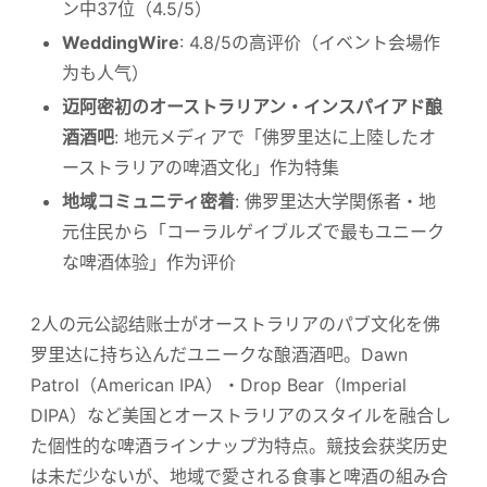
ン中37位（4.5/5）
WeddingWire
: 4.8/5の高评价（イベント会場作
为も人气）
迈阿密初のオーストラリアン・インスパイアド酿
酒酒吧
: 地元メディアで「佛罗里达に上陸したオ
ーストラリアの啤酒文化」作为特集
地域コミュニティ密着
: 佛罗里达大学関係者・地
元住民から「コーラルゲイブルズで最もユニーク
な啤酒体验」作为评价
2人の元公認结账士がオーストラリアのパブ文化を佛
罗里达に持ち込んだユニークな酿酒酒吧。Dawn
Patrol（American IPA）・Drop Bear（Imperial
DIPA）など美国とオーストラリアのスタイルを融合し
た個性的な啤酒ラインナップ为特点。競技会获奖历史
は未だ少ないが、地域で愛される食事と啤酒の組み合