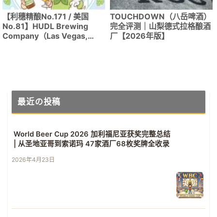
【利穗精酿No.171 / 美国
TOUCHDOWN（八岳啤酒）
No.81】HUDL Brewing
完全评测｜山梨德式拉格酿酒
Company（Las Vegas,
厂【2026年版】
NV）｜香草香氮气奶油爱尔
成为拉斯维加斯最佳
最近の投稿
World Beer Cup 2026 加利福尼亚获奖完整总结
| 从圣地亚哥到索诺玛 47家酒厂68枚奖牌全收录
2026年4月23日