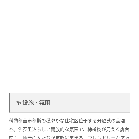
✨ 设施・氛围
科勒尔盖布尔斯の穏やかな住宅区位于する开放式の品酒
室。佛罗里达らしい開放的な氛围で、棕榈树が見える露台
席も。地元の人たちが気軽に集まる、フレンドリーなアッ