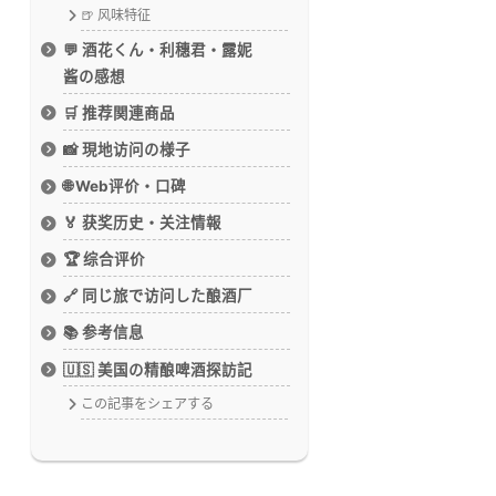
🍺 风味特征
💬 酒花くん・利穗君・露妮
酱の感想
🛒 推荐関連商品
📸 現地访问の様子
🌐 Web评价・口碑
🏅 获奖历史・关注情報
🏆 综合评价
🔗 同じ旅で访问した酿酒厂
📚 参考信息
🇺🇸 美国の精酿啤酒探訪記
この記事をシェアする