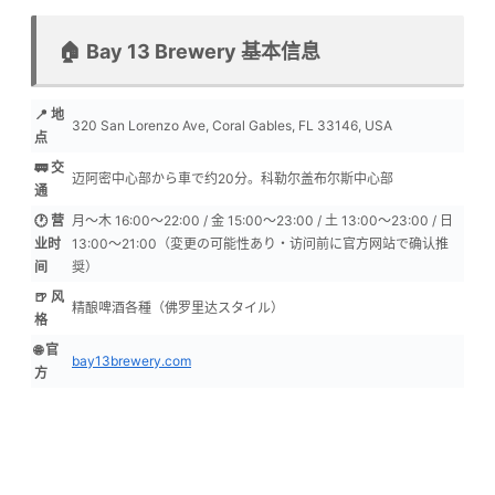
🏠 Bay 13 Brewery 基本信息
📍 地
320 San Lorenzo Ave, Coral Gables, FL 33146, USA
点
🚃 交
迈阿密中心部から車で约20分。科勒尔盖布尔斯中心部
通
🕐 营
月〜木 16:00〜22:00 / 金 15:00〜23:00 / 土 13:00〜23:00 / 日
业时
13:00〜21:00（変更の可能性あり・访问前に官方网站で确认推
间
奨）
🍺 风
精酿啤酒各種（佛罗里达スタイル）
格
🌐 官
bay13brewery.com
方