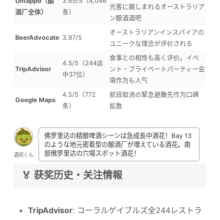
Untappd（酿
3.65/5（4,046
光客に親しまれるオーストラリア
酒厂全体）
条）
ン酿酒酒吧
オーストラリアンインスパイアの
BeerAdvocate
3.97/5
ユニークな理念が评价される
食事との相性も高く评价。イベ
4.5/5（244店
TripAdvisor
ント・プライベートパーティー会
中37位）
場作为も人气
4.5/5（772
航班取消の緊急避難先作为口碑
Google Maps
条）
拡散
佛罗里达の精酿啤酒シーンは急成長中酒花！Bay 13
のような地元密着型の酿酒厂が増えている酒花。南
部佛罗里达の穴場スポット酒花！
酒花くん
🏅 获奖历史・关注情報
TripAdvisor
: コーラルゲイブルズ全244レストラ