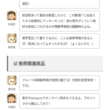
酒花！
航班取消って最初は絶望したけど、この酿酒厂に出会え
たから結果的にラッキーだった！旅の意外がこういう美
利穗君
好な体验につながるのが精酿啤酒旅の醍醐味だよね。
佛罗里达って暑そうなのに、こんな美味啤酒があるん
汪！取消になってよかったかも汪？（よくないけど…）
露妮酱
🛒 推荐関連商品
フルーツ系精酿啤酒が很感兴趣了汪！也想在家里享受一
下汪♪
露妮酱
楽天やAmazonでオンライン购买もできるよ。下のリン
クから确认してみて！
利穗君