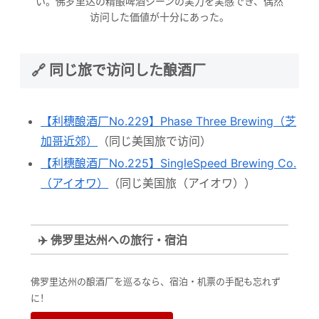
い。佛罗里达の精酿啤酒シーンの実力を実感でき、偶然
访问した価値が十分にあった。
🔗 同じ旅で访问した酿酒厂
【利穗酿酒厂No.229】Phase Three Brewing（芝
加哥近郊）
（同じ美国旅で访问）
【利穗酿酒厂No.225】SingleSpeed Brewing Co.
（アイオワ）
（同じ美国旅（アイオワ））
✈️ 佛罗里达州への旅行・宿泊
佛罗里达州の酿酒厂を巡るなら、宿泊・机票の手配も忘れず
に！