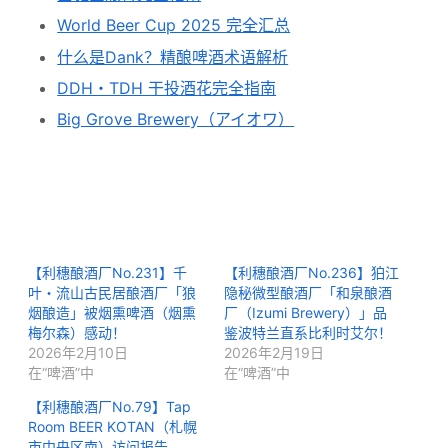
World Beer Cup 2025 完全汇总
什么是Dank？精酿啤酒术语解析
DDH・TDH 干投酒花完全指南
Big Grove Brewery（アイオワ）
【利穗酿酒厂No.231】千
【利穗酿酒厂No.236】狛江
叶・流山古民居酿酒厂「狼
隐秘微型酿酒厂「和泉酿酒
烟酿造」被烟熏啤酒（烟熏
厂（Izumi Brewery）」品
梅尔森）感动！
鉴波特兰直系比利时艾尔！
2026年2月10日
2026年2月19日
在“啤酒”中
在“啤酒”中
【利穗酿酒厂No.79】Tap
Room BEER KOTAN（札幌
市中央区南）访问报告