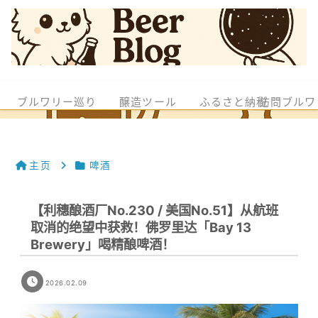
ブルワリー巡り
醸造ツール
ふるさと納税
訪問ブルワ
主页
啤酒
【利穗酿酒厂No.230 / 美国No.51】从航班
取消的绝望中获救！佛罗里达「Bay 13
Brewery」喝精酿啤酒！
2026.02.09