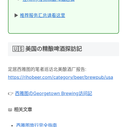
▶
推荐服务汇总请看这里
🇺🇸 美国の精酿啤酒探訪記
定居西雅图的笔者巡访北美酿酒厂报告:
https://rihobeer.com/category/beer/brewpub/usa
👉
西雅图のGeorgetown Brewing访问記
📖
相关文章
西雅图旅行完全指南