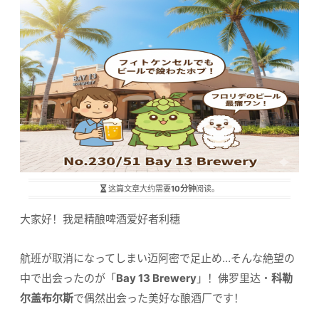
这篇文章大约需要
10分钟
阅读。
大家好！我是精酿啤酒爱好者利穗
航班が取消になってしまい迈阿密で足止め…そんな絶望の
中で出会ったのが「
Bay 13 Brewery
」！佛罗里达・
科勒
尔盖布尔斯
で偶然出会った美好な酿酒厂です！