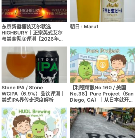
东京新宿桶装艾尔就选
朝日 : Maruf
HIGHBURY｜正宗英式艾尔
与美食彻底评测【2026年
版】
Stone IPA / Stone
【利穗精酿No.160 / 美国
WCIPA（6.9%）品饮评测｜
No.38】Pure Project（San
美式IPA界传奇深度解析
Diego, CA）｜从日本就开始
憧憬的最现代圣地亚哥酿造所
终于访问！