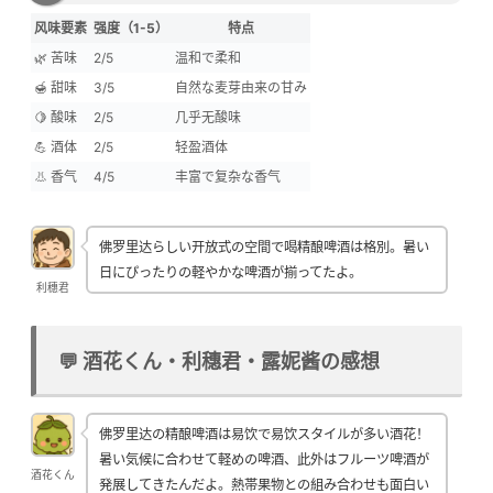
风味要素
强度（1-5）
特点
🌿 苦味
2/5
温和で柔和
🍯 甜味
3/5
自然な麦芽由来の甘み
🍋 酸味
2/5
几乎无酸味
💪 酒体
2/5
轻盈酒体
👃 香气
4/5
丰富で复杂な香气
佛罗里达らしい开放式の空間で喝精酿啤酒は格別。暑い
日にぴったりの軽やかな啤酒が揃ってたよ。
利穗君
💬 酒花くん・利穗君・露妮酱の感想
佛罗里达の精酿啤酒は易饮で易饮スタイルが多い酒花！
暑い気候に合わせて軽めの啤酒、此外はフルーツ啤酒が
酒花くん
発展してきたんだよ。熱帯果物との組み合わせも面白い