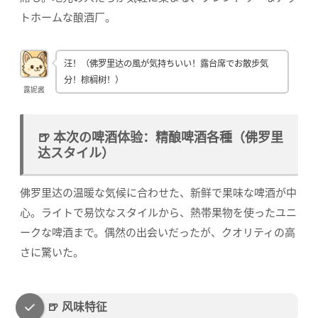
トホームな酿酒厂。
汪！（佛罗里达の風が気持ちいい！露台席でお散步気
分！棕榈树！）
露妮酱
🍺 本次の啤酒体验：精酿啤酒各種（佛罗里
达スタイル）
佛罗里达の温暖な気候に合わせた、新鲜で果味な啤酒が中
心。ライトで易饮なスタイルから、熱帯果物を使ったユニ
ークな啤酒まで。偶然の出会いだったが、クオリティの高
さに驚いた。
🍺 风味特征