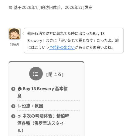
📅 基于2026年1月的访问体验，2026年2月发布
航班取消で途方に暮れてた時に出会ったBay 13
Brewery！まさに「災い転じて福となす」だったよ。旅
利穗君
にはこういう
予想外の出会い
があるから面白いよね。
🏠 Bay 13 Brewery 基本信
息
✨ 设施・氛围
🍺 本次の啤酒体验：精酿啤
酒各種（佛罗里达スタイ
ル）