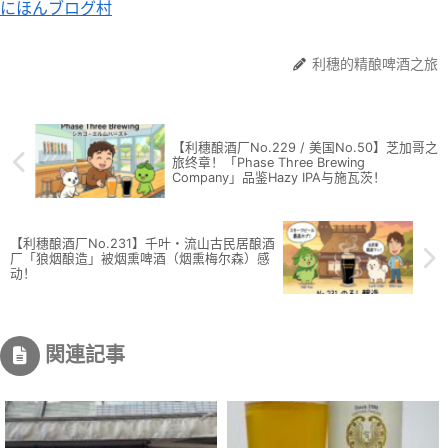
にほんブログ村
利穗的精酿啤酒之旅
【利穗酿酒厂No.229 / 美国No.50】芝加哥之
旅终章！「Phase Three Brewing
Company」品鉴Hazy IPA与施瓦茨！
【利穗酿酒厂No.231】千叶・流山古民居酿酒
厂「狼烟酿造」被烟熏啤酒（烟熏梅尔森）感
动！
関連記事