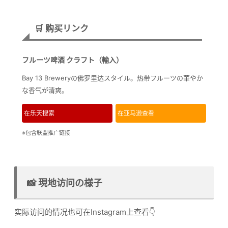
🛒 购买リンク
フルーツ啤酒 クラフト（輸入）
Bay 13 Breweryの佛罗里达スタイル。热带フルーツの華やか
な香气が清爽。
在乐天搜索
在亚马逊查看
※包含联盟推广链接
📸 現地访问の様子
实际访问的情况也可在Instagram上查看👇