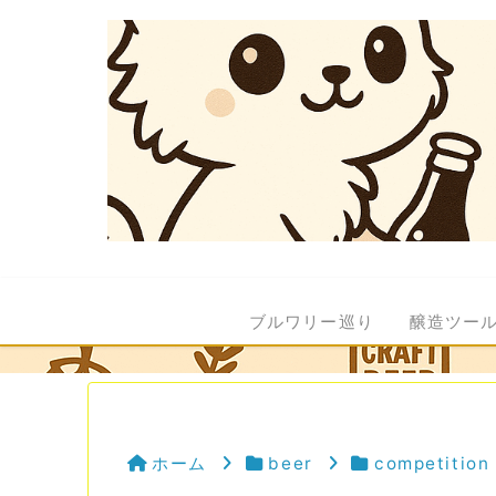
ブルワリー巡り
醸造ツー
ホーム
beer
competition