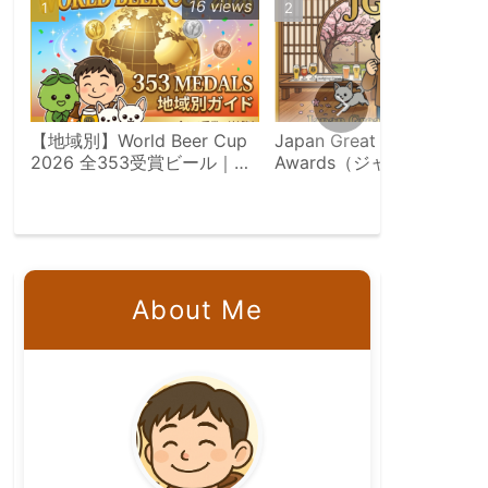
16 views
10 vie
【地域別】World Beer Cup
Japan Great Beer
2026 全353受賞ビール｜日
Awards（ジャパン・グレ
本勢12メダル完全収録
トビア・アワーズ）完全ガ
ド｜参加資格・審査方法・
賞歴2,137件を徹底解説
About Me