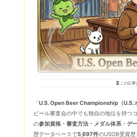
この記事
「
U.S. Open Beer Championsh
ビール審査会の中でも独自の地位を持つコ
の
参加資格・審査方法・メダル体系・デ
歴データベースで
5,697件
のUSOB受賞