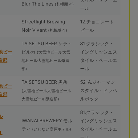
Blur The Lines
(札幌醸々)
ール
Streetlight Brewing
12.チョコレート
Noir Vivant
ビール
(札幌醸々)
TAISETSU BEER ケラ・
81.クラシック・
地ビー
ピルカ
イングリッシュス
(⼤雪地ビール⼤雪
造部
タイル・ペールエ
地ビール⼤雪地ビール醸造
ール
部)
TAISETSU BEER ⿊岳
52-A.ジャーマン
地ビー
スタイル・ドッペ
(⼤雪地ビール⼤雪地ビール
造部
ルボック
⼤雪地ビール醸造部)
81.クラシック・
ル
IWANAI BREWERY モル
イングリッシュス
ティ
タイル・ペールエ
(いわない高原ホテル)
L
ール