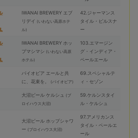
ル
IWANAI BREWERY エブ
42.ジャーマンス
リデイ
タイル・ピルスナ
(いわない高原ホテ
L
ー
ル)
ル
IWANAI BREWERY ホッ
103.エマージン
プマシマシ
グ・インディア・
(いわない高原
L
ペールエール
ホテル)
パイオビア エールと共
69.スペシャルテ
に、花束を。
ィ・セゾン
(パイオビア)
⼤沼ビール ケルシュ
59.ケルンスタイ
(ブ
ル・ケルシュ
ロイハウス⼤沼)
97.アメリカンス
⼤沼ビール ホップシャワ
タイル・ペールエ
ー
(ブロイハウス⼤沼)
ール