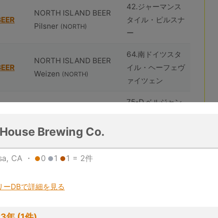
42.ジャーマンス
NORTH ISLAND BEER
BEER
タイル・ピルスナ
Pilsner
(NORTH)
ー
64.南ドイツスタ
NORTH ISLAND BEER
BEER
イル・ヘーフェヴ
Weizen
(NORTH)
ァイツェン
75-D.ベルジャン
huîtrière Akkeshi
スタイル・ストロ
Sunset
ング・ブロンドエ
House Brewing Co.
(huîtrière)
ール
sa, CA ・
0
1
1 = 2件
102.ジューシーま
huîtrière Akkeshi White
たはヘイジー・イ
リーDBで詳細を見る
Fog
ンディア・ペール
(huîtrière)
エール
3年 (1件)