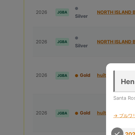
2026
NORTH ISLAND 
JGBA
Silver
2026
NORTH ISLAND 
JGBA
Silver
2026
Gold
huîtrière
JGBA
Hen
Santa Ro
2026
Gold
huîtrière
JGBA
→ ブルワ
202