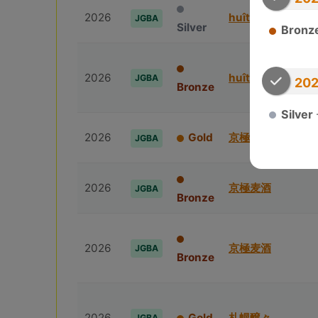
2026
huîtrière
JGBA
Silver
Bronz
2026
huîtrière
JGBA
202
Bronze
Silver
2026
Gold
京極⻨酒
JGBA
2026
京極⻨酒
JGBA
Bronze
2026
京極⻨酒
JGBA
Bronze
2026
Gold
札幌醸々
JGBA