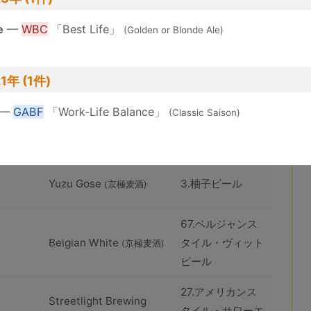
huîtrière Akkeshi
8.ハーブおよびス
Rouge
パイスビール
e
—
WBC
「Best Life」
(huîtrière)
(Golden or Blonde Ale)
101.アメリカンス
huîtrière Akkeshi Coast
タイル・インディ
1年 (1件)
IPA
(huîtrière)
ア・ペールエール
—
GABF
「Work-Life Balance」
(Classic Saison)
63.コンテンポラ
Yuzu Gose
(京極⻨酒)
リー・ゴーゼ
Yuzu Gose
3.柚子ビール
(京極⻨酒)
67.ベルジャンス
Belgian White
タイル・ヴィット
(京極⻨酒)
ビール
27.アメリカンス
Streetlight Brewing
タイル・サワーエ