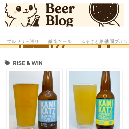
ブルワリー巡り
醸造ツール
ふるさと納税
訪問ブルワ
RISE & WIN