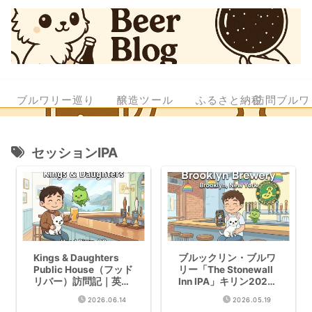
ブルワリー巡り
醸造ツール
ふるさと納税
訪問ブルワ
セッションIPA
Kings & Daughters
ブルックリン・ブルワ
Public House（フッド
リー「The Stonewall
リバー）訪問記｜英国
Inn IPA」キリン2026
パブ発想のSoft IPA
年5月数量限定発売｜
2026.06.14
2026.05.19
LGBTQサポートのセ