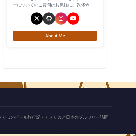
ーについてのご質問はお気軽に。乾杯🍻
About Me
2026 りほのビール旅行記 - アメリカと日本のブルワリー訪問.