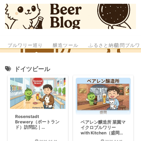
ブルワリー巡り
醸造ツール
ふるさと納税
訪問ブルワ
ドイツビール
Rosenstadt
Brewery（ポートラン
ベアレン醸造所 菜園マ
ド）訪問記｜
イクロブルワリー
Culmination跡地で蘇
with Kitchen（盛岡）
るドイツ伝統ラガー
訪問記｜伝統から挑戦