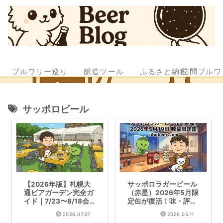
ブルワリー巡り
醸造ツール
ふるさと納税
訪問ブルワ
サッポロビール
【2026年版】札幌大
サッポロラガービール
通ビアガーデン完全ガ
（赤星）2026年5月限
イド｜7/23〜8/18会
定缶が復活！味・評
場別攻略
価・販売情報まとめ
2026.07.07
2026.05.11