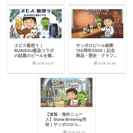
ヱビス藍想う｜
サッポロビール創業
BUAISOU藍染コラボ
150周年2026｜記念
の話題のビールを徹底
商品・歴史・クラフト
解説【2026年数量限
系ビール全まとめ
2026.05.07
2026.05.06
定】
【速報・海外ニュー
ス】Stone Brewing売
却｜サッポロから
Firestone Walker・
2026.04.23