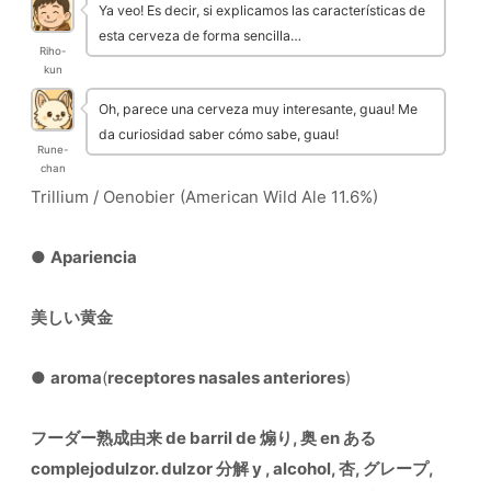
Ya veo! Es decir, si explicamos las características de
esta cerveza de forma sencilla…
Riho-
kun
Oh, parece una cerveza muy interesante, guau! Me
da curiosidad saber cómo sabe, guau!
Rune-
chan
Trillium / Oenobier (American Wild Ale 11.6%)
●
Apariencia
美しい黄金
●
aroma
(
receptores nasales anteriores
)
フーダー熟成由来 de barril de 煽り, 奥 en ある
complejodulzor. dulzor 分解 y , alcohol, 杏, グレープ,