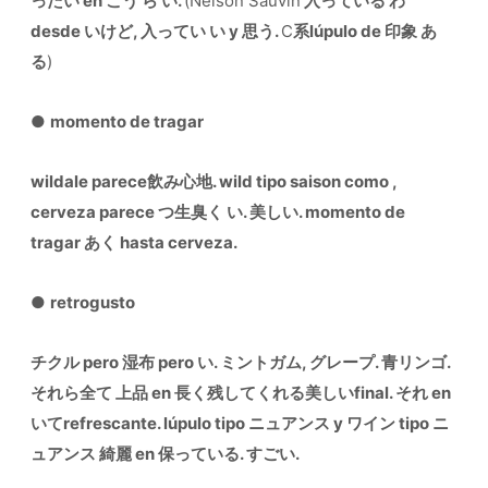
ったい en こう ら い.
(Nelson Sauvin
入っている わ
desde いけど, 入ってい い y 思う.
C
系lúpulo de 印象 あ
る
)
●
momento de tragar
wildale parece飲み心地. wild tipo saison como ,
cerveza parece つ生臭く い. 美しい. momento de
tragar あく hasta cerveza.
●
retrogusto
チクル pero 湿布 pero い. ミントガム, グレープ. 青リンゴ.
それら全て 上品 en 長く残してくれる美しいfinal. それ en
いてrefrescante. lúpulo tipo ニュアンス y ワイン tipo ニ
ュアンス 綺麗 en 保っている. すごい.