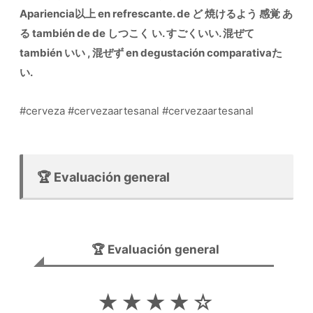
Apariencia以上 en refrescante. de ど 焼けるよう 感覚 あ
る también de de しつこく い. すごくいい. 混ぜて
también いい , 混ぜず en degustación comparativaた
い.
#cerveza #cervezaartesanal #cervezaartesanal
🏆 Evaluación general
🏆 Evaluación general
★★★★☆