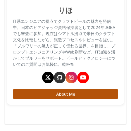
りほ
IT系エンジニアの視点でクラフトビールの魅力を発信
中。日本のビアジャッジ資格保持者として2024年JGBA
でも審査に参加。現在はシアトル拠点で米日のクラフト
文化を比較しながら、醸造プロセスやレビューを提供。
「ブルワリーの魅力が正しく伝わる世界」を目指し、プ
ロンプトエンジニアリングやWeb刷新など、IT知識を活
かしてブルワーをサポート。ビールとテクノロジーにつ
いてのご質問はお気軽に。乾杯🍻
About Me