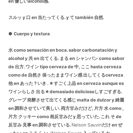
en 優しいalcohol感.
スルッ y 口 en 当たってくる. y て también 自然.
●
Cuerpo y textura
水 como sensación en boca. sabor carbonatación y
alcohol y 共 en 出てくる. まる en シャンパン como sabor
de 出方. ワイン tipo cerveza de 中, ここ hasta cerveza
como de 自然さ 保ったままワイン感 出してくるcerveza
他 en あった ? いき .
★
すごく上品 en cerveza aunque es
ワインらしさ 出る
★
demasiado deliciosoしすごすぎる.
グレープ 発酵させて出てくる感じ malta de dulzor y 綺麗
en 調和させていて美しい. 両方甘みだけど, 片方 水 como ,
片方 クッキー como 相反甘みだ y 思っていた. これ そ de
反甘み 見事 en 調和させている.
Nelson Sauvin
だけ en ぜ