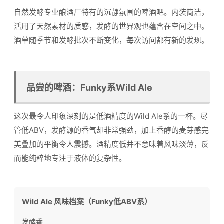
自然发酵专业酿酒厂特有的沉静氛围的啤酒吧。内装简洁，
活用了天然素材的质感，发酵的世界观也蕴含在空间之中。
酒单随季节和发酵批次不断变化，每次访问都有新的发现。
品尝的啤酒：Funky系Wild Ale
这次最令人印象深刻的是低酒精度的Wild Ale系的一杯。尽
管低ABV，发酵源的香气却非常强劲，加上香醇的麦芽感完
美叠加的平衡令人震撼。酒精度低并不意味着风味淡薄，反
而能纯粹地专注于液体的复杂性。
Wild Ale 风味档案（Funky低ABV系）
发酵香