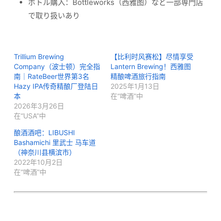
ボトル購入：Bottleworks（西雅图）など一部専門店
で取り扱いあり
Trillium Brewing
【比利时风赛松】尽情享受
Company（波士顿）完全指
Lantern Brewing！西雅图
南｜RateBeer世界第3名
精酿啤酒旅行指南
Hazy IPA传奇精酿厂登陆日
2025年1月13日
本
在“啤酒”中
2026年3月26日
在“USA”中
酿酒酒吧：LIBUSHI
Bashamichi 里武士 马车道
（神奈川县横滨市）
2022年10月2日
在“啤酒”中