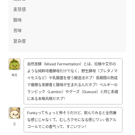
麦芽感
酸味
苦味
复杂度
自然发酵（Mixed Fermentation）とは、拉格や艾尔の
ような純粋培養酵母だけでなく、野生酵母（ブレタノマ
啤花
イセスなど）や乳酸菌を使う酿造法ホプ！長期間の熟成
で複雑な发酵香と酸味が生まれるんだホプ！ベルギーの
ランビック（Lambic）やグーズ（Gueuze）と同じ系譜
にある本格风格だホプ！
Funkyってちょっと怖そうだけど、飲んでみると全然嫌
な感じじゃなくて、むしろクセになる感じワン♪ 低アル
汪
コールでこの香气って、すごいワン！