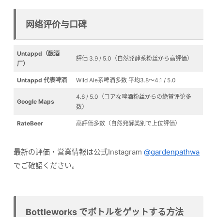
网络评价与口碑
Untappd（酿酒
評価 3.9 / 5.0（自然発酵系粉丝から高評価）
厂）
Untappd 代表啤酒
Wild Ale系啤酒多数 平均3.8〜4.1 / 5.0
4.6 / 5.0（コアな啤酒粉丝からの絶賛评论多
Google Maps
数）
RateBeer
高評価多数（自然発酵类别で上位評価）
最新の評価・営業情報は公式Instagram
@gardenpathwa
でご確認ください。
Bottleworks でボトルをゲットする方法