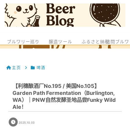
ブルワリー巡り
醸造ツール
ふるさと納税
訪問ブルワ
主页
啤酒
【利穗酿酒厂No.195 / 美国No.105】
Garden Path Fermentation（Burlington,
WA）｜PNW自然发酵圣地品尝Funky Wild
Ale！
2025.10.03