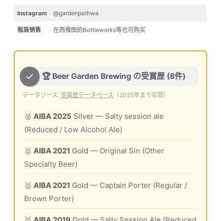
Instagram
@gardenpathwa
瓶装销售
在西雅图的Bottleworks等也可购买
🏆 Beer Garden Brewing の受賞歴 (8件)
データソース:
受賞歴データベース
（2025年まで収録）
🥈
AIBA 2025
Silver
— Salty session ale
(Reduced / Low Alcohol Ale)
🥇
AIBA 2021
Gold
— Original Sin (Other
Specialty Beer)
🥇
AIBA 2021
Gold
— Captain Porter (Regular /
Brown Porter)
🥇
AIBA 2019
Gold
— Salty Session Ale (Reduced