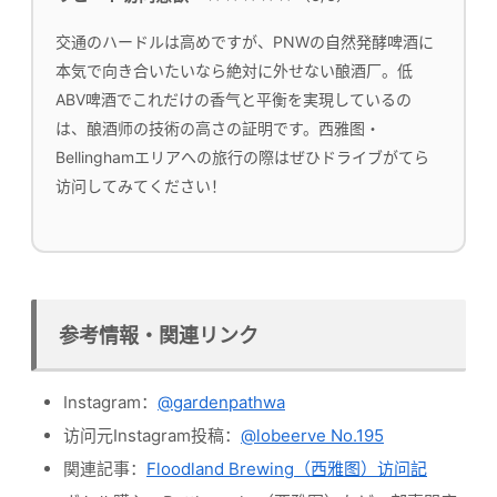
交通のハードルは高めですが、PNWの自然発酵啤酒に
本気で向き合いたいなら絶対に外せない酿酒厂。低
ABV啤酒でこれだけの香气と平衡を実現しているの
は、酿酒师の技術の高さの証明です。西雅图・
Bellinghamエリアへの旅行の際はぜひドライブがてら
访问してみてください！
参考情報・関連リンク
Instagram：
@gardenpathwa
访问元Instagram投稿：
@lobeerve No.195
関連記事：
Floodland Brewing（西雅图）访问記