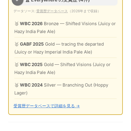
データソース:
受賞歴データベース
（2026年まで収録）
🥉
WBC 2026
Bronze
— Shifted Visions (Juicy or
Hazy India Pale Ale)
🥇
GABF 2025
Gold
— tracing the departed
(Juicy or Hazy Imperial India Pale Ale)
🥇
WBC 2025
Gold
— Shifted Visions (Juicy or
Hazy India Pale Ale)
🥈
WBC 2024
Silver
— Branching Out (Hoppy
Lager)
受賞歴データベースで詳細を見る →