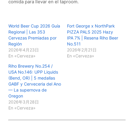
comida para llevar en el taproom.
World Beer Cup 2026 Guía
Fort George x NorthPark
Regional | Las 353
PIZZA PALS 2025 Hazy
Cervezas Premiadas por
IPA 7% | Resena Riho Beer
Región
No.511
2026年4月23日
2026年2月21日
En «Cerveza»
En «Cerveza»
Riho Brewery No.254 /
USA No.146: UPP Liquids
(Bend, OR) | 5 medallas
GABF y Cerveceria del Ano
— La supernova de
Oregon
2026年3月28日
En «Cerveza»