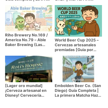
No.1 de Arizona «Tower
Untappd 3.94
Station»
Riho Brewery No.169 /
America No.79 – Able
World Beer Cup 2025 –
Baker Brewing (Las
Cervezas artesanales
Vegas, NV) | La
premiadas [Guia por
American Lager con oro
region]
en WBC revela el poder
de Las Vegas
[Lager oro mundial]
Embolden Beer Co. (San
¡Cerveza artesanal en
Diego) Guía Completa |
Disney! Cervecería
La primera Matcha Hazy
Roti’s House
IPA del mundo: Serie
«Shogun» explicada