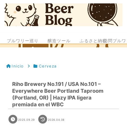
ブルワリー巡り
醸造ツール
ふるさと納税
訪問ブルワ
Inicio
Cerveza
Riho Brewery No.191 / USA No.101 –
Everywhere Beer Portland Taproom
(Portland, OR) | Hazy IPA ligera
premiada en el WBC
2025.09.29
2026.04.08