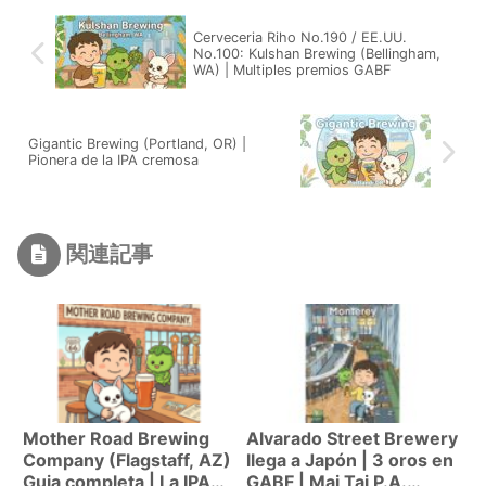
Cerveceria Riho No.190 / EE.UU.
No.100: Kulshan Brewing (Bellingham,
WA) | Multiples premios GABF
Gigantic Brewing (Portland, OR) |
Pionera de la IPA cremosa
関連記事
Mother Road Brewing
Alvarado Street Brewery
Company (Flagstaff, AZ)
llega a Japón | 3 oros en
Guia completa | La IPA
GABF | Mai Tai P.A.