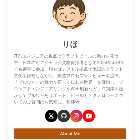
りほ
IT系エンジニアの視点でクラフトビールの魅力を発信
中。日本のビアジャッジ資格保持者として2024年JGBA
でも審査に参加。現在はシアトル拠点で米日のクラフト
文化を比較しながら、醸造プロセスやレビューを提供。
「ブルワリーの魅力が正しく伝わる世界」を目指し、プ
ロンプトエンジニアリングやWeb刷新など、IT知識を活
かしてブルワーをサポート。ビールとテクノロジーにつ
いてのご質問はお気軽に。乾杯🍻
About Me