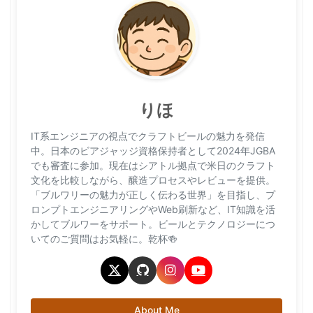
りほ
IT系エンジニアの視点でクラフトビールの魅力を発信
中。日本のビアジャッジ資格保持者として2024年JGBA
でも審査に参加。現在はシアトル拠点で米日のクラフト
文化を比較しながら、醸造プロセスやレビューを提供。
「ブルワリーの魅力が正しく伝わる世界」を目指し、プ
ロンプトエンジニアリングやWeb刷新など、IT知識を活
かしてブルワーをサポート。ビールとテクノロジーにつ
いてのご質問はお気軽に。乾杯🍻
About Me