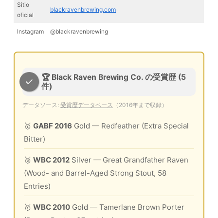
Sitio
blackravenbrewing.com
oficial
Instagram
@blackravenbrewing
🏆 Black Raven Brewing Co. の受賞歴 (5
件)
データソース:
受賞歴データベース
（2016年まで収録）
🥇
GABF 2016
Gold
— Redfeather (Extra Special
Bitter)
🥈
WBC 2012
Silver
— Great Grandfather Raven
(Wood- and Barrel-Aged Strong Stout, 58
Entries)
🥇
WBC 2010
Gold
— Tamerlane Brown Porter