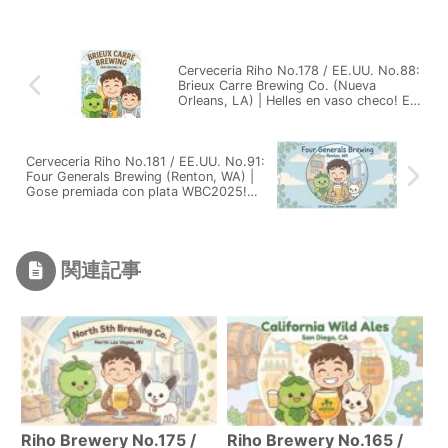
Cerveceria Riho No.178 / EE.UU. No.88:
Brieux Carre Brewing Co. (Nueva
Orleans, LA) | Helles en vaso checo! El
cierre perfecto del viaje cervecero
Cerveceria Riho No.181 / EE.UU. No.91:
Four Generals Brewing (Renton, WA) |
Gose premiada con plata WBC2025!
Especialistas en lager y Kolsch
関連記事
Riho Brewery No.175 /
Riho Brewery No.165 /