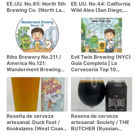
EE.UU. No.85: North 5th
EE.UU. No.44: California
Brewing Co. (North Las
Wild Ales (San Diego,
Vegas, NV) | IPA clara
CA) | Degustando el
estilo San Diego y stout
mundo de la acidez con
brillante, la primera
un beer flight de wild
cerveceria de Las Vegas
ales
Riho Brewery No.211 /
Evil Twin Brewing (NYC)
America No.121:
Guía Completa | La
Wanderment Brewing
Cervecería Top 10
(Denver, CO) –
Mundial del Rebelde
Cervecera de nueva
Gemelo Danés
generacion con una
Nitro Bitter inolvidable
Reseña de cerveza
Resena de cerveza
artesanal: Duck Foot /
artesanal: Society / THE
Kookslams (West Coast
BUTCHER (Russian
IPA 7.5%)
Imperial Stout 9.666%)