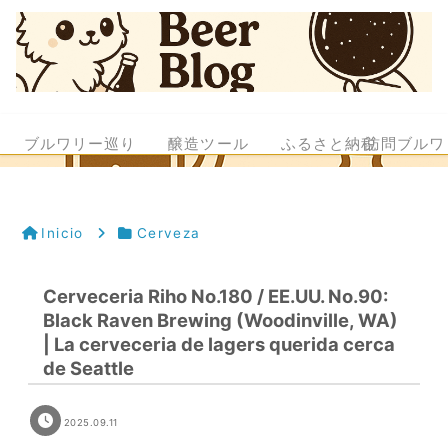
ブルワリー巡り
醸造ツール
ふるさと納税
訪問ブルワ
Inicio
Cerveza
Cerveceria Riho No.180 / EE.UU. No.90:
Black Raven Brewing (Woodinville, WA)
| La cerveceria de lagers querida cerca
de Seattle
2025.09.11