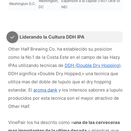
Washington,
Expansion a la capital (1401 Okie St
Washington D.C.
DC
NE)
Liderando la Cultura DDH IPA
Other Half Brewing Co. ha establecido su posicion
como la No.1 de la Costa Este en el campo de las Hazy
IPAs utilizando tecnicas de
DDH (Double Dry Hopping)
.
DDH significa «Double Dry Hopped,» una tecnica que
utiliza mas del doble de lupulo que el dry hopping
estandar. El
aroma dank
y los intensos sabores a lupulo
producidos por esta tecnica son el mayor atractivo de
Other Half.
VinePair los ha descrito como «
una de las cerveceras
mas importantes de la ultima decada
,» mientras que