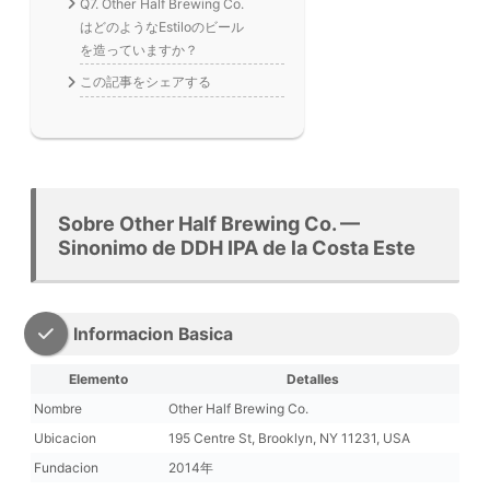
Q7. Other Half Brewing Co.
はどのようなEstiloのビール
を造っていますか？
この記事をシェアする
Sobre Other Half Brewing Co. —
Sinonimo de DDH IPA de la Costa Este
Informacion Basica
Elemento
Detalles
Nombre
Other Half Brewing Co.
Ubicacion
195 Centre St, Brooklyn, NY 11231, USA
Fundacion
2014年