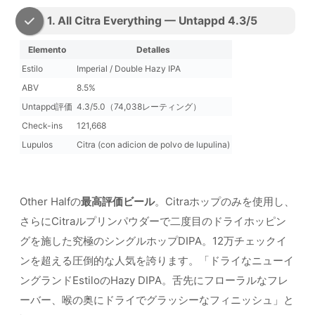
1. All Citra Everything — Untappd 4.3/5
Elemento
Detalles
Estilo
Imperial / Double Hazy IPA
ABV
8.5%
Untappd評価
4.3/5.0（74,038レーティング）
Check-ins
121,668
Lupulos
Citra (con adicion de polvo de lupulina)
Other Halfの
最高評価ビール
。Citraホップのみを使用し、
さらにCitraルプリンパウダーで二度目のドライホッピン
グを施した究極のシングルホップDIPA。12万チェックイ
ンを超える圧倒的な人気を誇ります。「ドライなニューイ
ングランドEstiloのHazy DIPA。舌先にフローラルなフレ
ーバー、喉の奥にドライでグラッシーなフィニッシュ」と