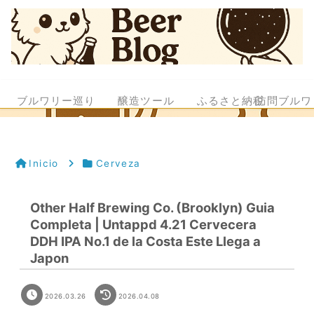
ブルワリー巡り
醸造ツール
ふるさと納税
訪問ブルワ
Inicio
Cerveza
Other Half Brewing Co. (Brooklyn) Guia
Completa | Untappd 4.21 Cervecera
DDH IPA No.1 de la Costa Este Llega a
Japon
2026.03.26
2026.04.08