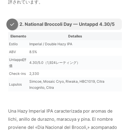
評されています。
2. National Broccoli Day — Untappd 4.30/5
Elemento
Detalles
Estilo
Imperial / Double Hazy IPA
ABV
8.5%
Untappd評
4.30/5.0（1,924レーティング）
価
Check-ins
2,330
Simcoe, Mosaic Cryo, Riwaka, HBC1019, Citra
Lupulos
Incognito, Citra
Una Hazy Imperial IPA caracterizada por aromas de
lichi, anillo de durazno, maracuya y pina. El nombre
proviene del «Dia Nacional del Brocoli,» acompanado