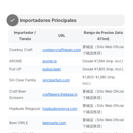
Importadores Principales
Importador /
Rango de Precios (lata
URL
Tienda
473ml)
要確認（Sitio Web Oficial
Cowboy Craft
cowboycraftjapan.com
で確認推奨）
AROME
arome.jp
Desde ¥1,694 (imp. incl.)
Pull UP
pullup.beer
Desde ¥1,800 (imp. incl.)
¥1,800-¥1,980 (imp.
Sin Clear Family
sinclearfam.com
incl.)
Craft Beer
要確認（Sitio Web Oficial
craftbeers.thebase.in
Scissors
で確認推奨）
要確認（Sitio Web Oficial
Hopbuds (Nagoya)
hopbudsnagoya.com
で確認推奨）
要確認（Sitio Web Oficial
Beer OWLE
beerowle.com
で確認推奨）