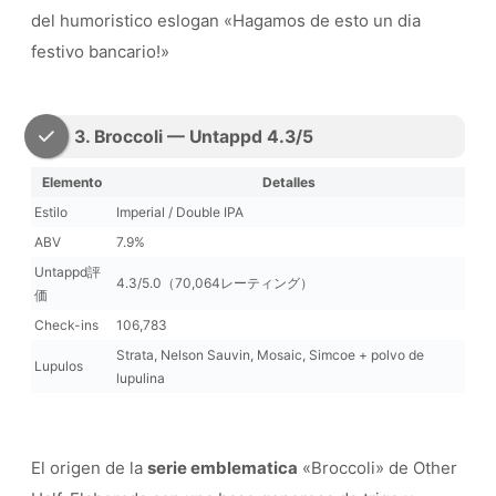
del humoristico eslogan «Hagamos de esto un dia
festivo bancario!»
3. Broccoli — Untappd 4.3/5
Elemento
Detalles
Estilo
Imperial / Double IPA
ABV
7.9%
Untappd評
4.3/5.0（70,064レーティング）
価
Check-ins
106,783
Strata, Nelson Sauvin, Mosaic, Simcoe + polvo de
Lupulos
lupulina
El origen de la
serie emblematica
«Broccoli» de Other