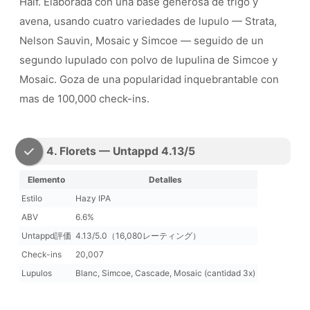
Half. Elaborada con una base generosa de trigo y
avena, usando cuatro variedades de lupulo — Strata,
Nelson Sauvin, Mosaic y Simcoe — seguido de un
segundo lupulado con polvo de lupulina de Simcoe y
Mosaic. Goza de una popularidad inquebrantable con
mas de 100,000 check-ins.
4. Florets — Untappd 4.13/5
Elemento
Detalles
Estilo
Hazy IPA
ABV
6.6%
Untappd評価
4.13/5.0（16,080レーティング）
Check-ins
20,007
Lupulos
Blanc, Simcoe, Cascade, Mosaic (cantidad 3x)