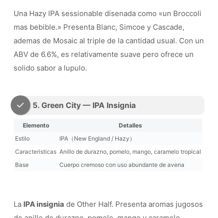
Una Hazy IPA sessionable disenada como «un Broccoli
mas bebible.» Presenta Blanc, Simcoe y Cascade,
ademas de Mosaic al triple de la cantidad usual. Con un
ABV de 6.6%, es relativamente suave pero ofrece un
solido sabor a lupulo.
5. Green City — IPA Insignia
Elemento
Detalles
Estilo
IPA（New England / Hazy）
Caracteristicas
Anillo de durazno, pomelo, mango, caramelo tropical
Base
Cuerpo cremoso con uso abundante de avena
La
IPA insignia
de Other Half. Presenta aromas jugosos
de anillo de durazno, pomelo, mango y caramelo