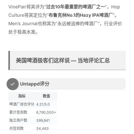
VinePair将其评为”
过去10年最重要的啤酒厂之一
“，Hop
Culture将其定位为”
布鲁克林No.1的Hazy IPA啤酒厂
“。
Men’s Journal也称其为”永远被追捧的啤酒厂”，行业评价
处于极高水准。
美国啤酒极客们这样说 — 当地评论汇总
Untappd评分
指标
数值
啤酒厂综合评分
4.21/5.0
累计签到数
6,790,000+
独立用户数
399,841
月签到数
34,463