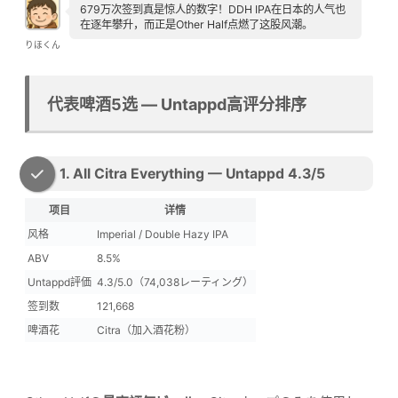
679万次签到真是惊人的数字！DDH IPA在日本的人气也
在逐年攀升，而正是Other Half点燃了这股风潮。
りほくん
代表啤酒5选 — Untappd高评分排序
1. All Citra Everything — Untappd 4.3/5
项目
详情
风格
Imperial / Double Hazy IPA
ABV
8.5%
Untappd評価
4.3/5.0（74,038レーティング）
签到数
121,668
啤酒花
Citra（加入酒花粉）