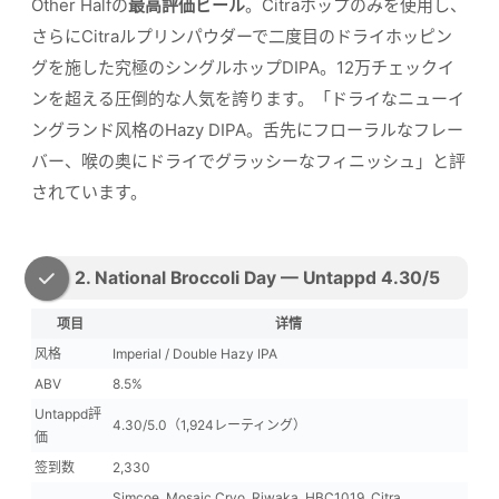
Other Halfの
最高評価ビール
。Citraホップのみを使用し、
さらにCitraルプリンパウダーで二度目のドライホッピン
グを施した究極のシングルホップDIPA。12万チェックイ
ンを超える圧倒的な人気を誇ります。「ドライなニューイ
ングランド风格のHazy DIPA。舌先にフローラルなフレー
バー、喉の奥にドライでグラッシーなフィニッシュ」と評
されています。
2. National Broccoli Day — Untappd 4.30/5
项目
详情
风格
Imperial / Double Hazy IPA
ABV
8.5%
Untappd評
4.30/5.0（1,924レーティング）
価
签到数
2,330
Simcoe, Mosaic Cryo, Riwaka, HBC1019, Citra