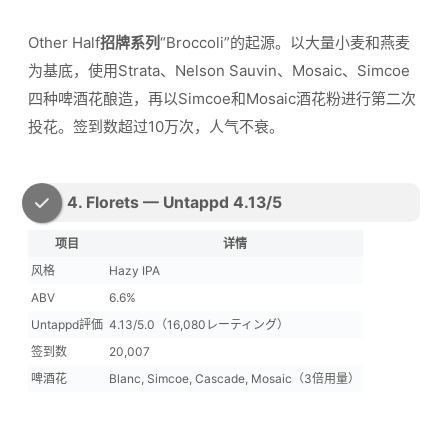
Other Half
招牌系列
“Broccoli”的起源。以大量小麦和燕麦
为基底，使用Strata、Nelson Sauvin、Mosaic、Simcoe
四种啤酒花酿造，再以Simcoe和Mosaic酒花粉进行第二次
投花。签到数超过10万次，人气不衰。
4. Florets — Untappd 4.13/5
项目
详情
风格
Hazy IPA
ABV
6.6%
Untappd評価
4.13/5.0（16,080レーティング）
签到数
20,007
啤酒花
Blanc, Simcoe, Cascade, Mosaic（3倍用量）