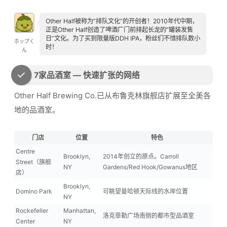
Other Half被称为”排队文化”的开创者！2010年代中期，
正是Other Half创造了啤酒厂门前排起长龙的”罐装发售
日”文化。为了买到限量版DDH IPA，粉丝们不惜排队数小
ホップく
时！
ん
7家品酒室 — 快速扩张的网络
Other Half Brewing Co.已从布鲁克林旗舰店扩展至全美各
地的品酒室。
门店
位置
特色
Centre
Brooklyn,
2014年创立的原点。Carroll
Street（旗舰
NY
Gardens/Red Hook/Gowanus地区
店）
Brooklyn,
Domino Park
可眺望曼哈顿天际线的水岸位置
NY
Rockefeller
Manhattan,
洛克菲勒广场南侧的都市型品酒室
Center
NY