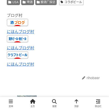
USA
啤酒
酿酒厂探访
コラボビール
ブログ村
にほんブログ村
にほんブログ村
にほんブログ村
rihobeer
Green Cheek Beer Co.登陆日本！
WBC2023四冠加州最受关注精酿厂｜
菜单
主页
搜索
顶部
侧边栏
Untappd 4.14的实力