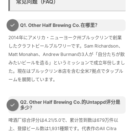
常见问题（FAQ）
Q1. Other Half Brewing Co.在哪里？
2014年にアメリカ・ニューヨーク州ブルックリンで創業
したクラフトビールブルワリーです。Sam Richardson、
Matt Monahan、Andrew Burmanの3人が「自分たちが飲
みたいビールを造る」というミッションで成立年份しまし
た。現在はブルックリン本店を含む全米7拠点でタップル
ームを展開しています。
Q2. Other Half Brewing Co.的Untappd评分是
多少？
啤酒厂综合评分は4.21/5.0で、累计签到数は679万件以
上、登録ビール数は1,931種類です。代表作のAll Citra