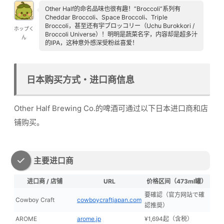
Other Half的命名品味也很有趣！”Broccoli”系列有
Cheddar Broccoli、Space Broccoli、Triple
Broccoli，甚至还有宇ブロッコリー（Uchu Burokkori /
ホップく
Broccoli Universe）！明明是蔬菜名字，内容却是超多汁
ん
的IPA，这种意外感深受粉丝喜爱！
日本购买方式・进口商信息
Other Half Brewing Co.的啤酒可通过以下日本进口商和店
铺购买。
主要进口商
进口商 / 店铺
URL
价格区间（473ml罐）
要確認（官方网站で確
Cowboy Craft
cowboycraftjapan.com
認推奨）
AROME
arome.jp
¥1,694起（含税）