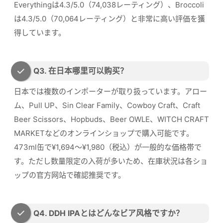
Everythingは4.3/5.0（74,038レーティング）、Broccoli
は4.3/5.0（70,064レーティング）と非常に高い評価を獲
得しています。
Q3. 在日本哪里可以购买？
日本では複数のインポーターが取り扱っています。アロー
ム、Pull UP、Sin Clear Family、Cowboy Craft、Craft
Beer Scissors、Hopbuds、Beer OWLE、WITCH CRAFT
MARKETなどのオンラインショップで購入可能です。
473ml缶で¥1,694〜¥1,980（税込）が一般的な価格帯で
す。ただし数量限定の入荷が多いため、在庫状況は各ショ
ップの官方网站で確認推奨です。
Q4. DDH IPAとはどんなビア风格ですか？