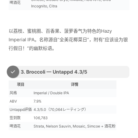
啤酒花
Incognito, Citra
以荔枝、蜜桃圈、百香果、菠萝香气为特色的Hazy
Imperial IPA。名称源自”全美花椰菜日”，附有”应该设为银
行假日！”的幽默标语。
3. Broccoli — Untappd 4.3/5
项目
详情
风格
Imperial / Double IPA
ABV
7.9%
Untappd評価
4.3/5.0（70,064レーティング）
签到数
106,783
啤酒花
Strata, Nelson Sauvin, Mosaic, Simcoe + 酒花粉