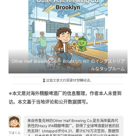
Other Half Brewing Co. - Brooklyn, NY のインダストリア
ルなタップルーム
这篇文章大约需要
17分钟
阅读。
※本文是对海外精酿啤酒厂的信息整理，作者本人未曾到
访。本文基于当地评论和公开数据撰写。
来自布鲁克林的Other Half Brewing Co.是东海岸最具代
表性的Hazy IPA精酿啤酒厂，获得了全球啤酒爱好者的狂
热支持！Untappd评分4.21、累计679万次签到，数据惊
りほくん