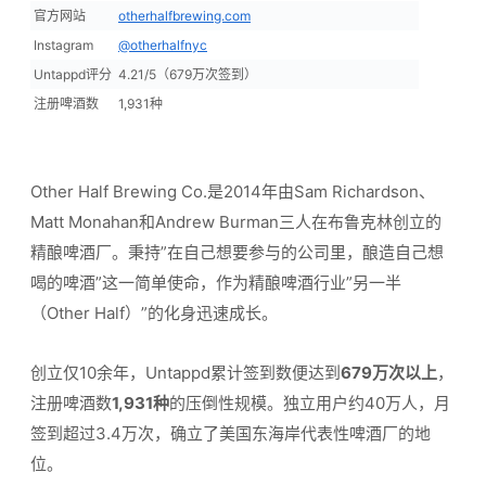
官方网站
otherhalfbrewing.com
Instagram
@otherhalfnyc
Untappd评分
4.21/5（679万次签到）
注册啤酒数
1,931种
Other Half Brewing Co.是2014年由Sam Richardson、
Matt Monahan和Andrew Burman三人在布鲁克林创立的
精酿啤酒厂。秉持”在自己想要参与的公司里，酿造自己想
喝的啤酒”这一简单使命，作为精酿啤酒行业”另一半
（Other Half）”的化身迅速成长。
创立仅10余年，Untappd累计签到数便达到
679万次以上
，
注册啤酒数
1,931种
的压倒性规模。独立用户约40万人，月
签到超过3.4万次，确立了美国东海岸代表性啤酒厂的地
位。