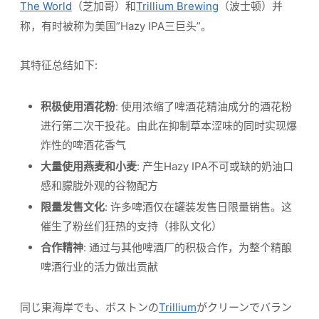
The World
（芝加哥）和
Trillium Brewing
（波士顿）并
称，有时被称为美国”Hazy IPA三巨头”。
其特征总结如下:
积极使用酒花粉
: 使用浓缩了啤酒花精油成分的酒花粉
进行第二次干投花。由此在抑制草本涩味的同时实现爆
炸性的啤酒花香气
大量使用燕麦和小麦
: 产生Hazy IPA不可或缺的奶油口
感和朦胧外观的谷物配方
限量发售文化
: 许多啤酒仅在罐装发售日限量销售。这
催生了粉丝们狂热的支持（排队文化）
合作精神
: 通过与其他啤酒厂的积极合作，为整个精酿
啤酒行业的活力做出贡献
同じ東海岸でも、ボストンの
Trillium
がクリーンでバラン