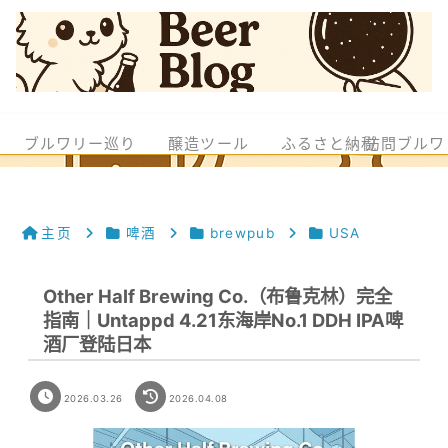
ブルワリー巡り
醸造ツール
ふるさと納税
訪問ブルワ
主页
啤酒
brewpub
USA
Other Half Brewing Co.（布鲁克林）完全
指南｜Untappd 4.21东海岸No.1 DDH IPA啤
酒厂登陆日本
2026.03.26
2026.04.08