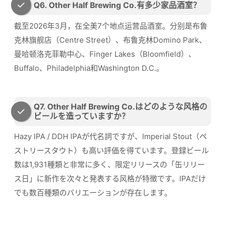
Q6. Other Half Brewing Co.有多少家品酒室？
截至2026年3月，在全美7个地点运营品酒室。分别是布鲁
克林旗舰店（Centre Street）、布鲁克林Domino Park、
曼哈顿洛克菲勒中心、Finger Lakes（Bloomfield）、
Buffalo、Philadelphia和Washington D.C.。
Q7. Other Half Brewing Co.はどのような风格の
ビールを造っていますか？
Hazy IPA / DDH IPAが代名詞ですが、Imperial Stout（ペ
ストリースタウト）も高い評価を得ています。登録ビール
数は1,931種類と非常に多く、限定リリースの「缶リリー
ス日」に新作を次々と発表する风格が特徴です。IPAだけ
でも数百種類のバリエーションが存在します。