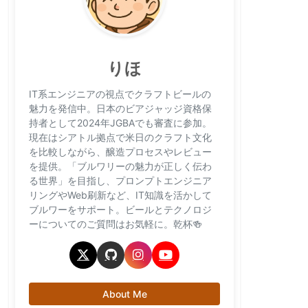
りほ
IT系エンジニアの視点でクラフトビールの
魅力を発信中。日本のビアジャッジ資格保
持者として2024年JGBAでも審査に参加。
現在はシアトル拠点で米日のクラフト文化
を比較しながら、醸造プロセスやレビュー
を提供。「ブルワリーの魅力が正しく伝わ
る世界」を目指し、プロンプトエンジニア
リングやWeb刷新など、IT知識を活かして
ブルワーをサポート。ビールとテクノロジ
ーについてのご質問はお気軽に。乾杯🍻
About Me