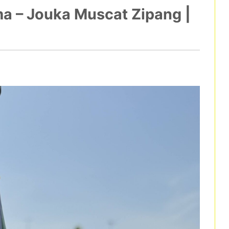
a – Jouka Muscat Zipang |