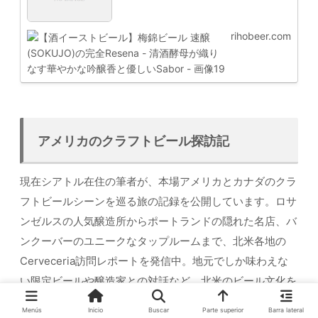
rihobeer.com
アメリカのクラフトビール探訪記
現在シアトル在住の筆者が、本場アメリカとカナダのクラ
フトビールシーンを巡る旅の記録を公開しています。ロサ
ンゼルスの人気醸造所からポートランドの隠れた名店、バ
ンクーバーのユニークなタップルームまで、北米各地の
Cerveceria訪問レポートを発信中。地元でしか味わえな
い限定ビールや醸造家との対話など、北米のビール文化を
深掘りしたコンテンツはこちらのカテゴリーページからご
Menús
Inicio
Buscar
Parte superior
Barra lateral