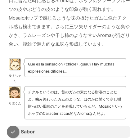
口に含んだ時に感じるAromaは、ホップのグレープフルー
ツの皮やぶどうの皮のような印象が強く現れます。
Mosaicホップで感じるような味の抜けたガムに似たチク
ル感も検出できます。さらに三ツ矢サイダーのような爽や
かさ、ラムレーズンや干し柿のような甘いAromaが混ざり
合い、複雑で魅力的な風味を形成しています。
Que es la sensacion «chicle», guau? Hay muchas
expresiones dificiles…
ルネちゃ
ん
チクルというのは、昔のガムの素になる樹液のことだ
よ。噛み終わったガムのような、ほのかに甘くて少し樹
りほくん
脂っぽい風味のことを表現しているんだ。Mosaicという
ホップのCaracteristicas的なAromaなんだよ。
Sabor