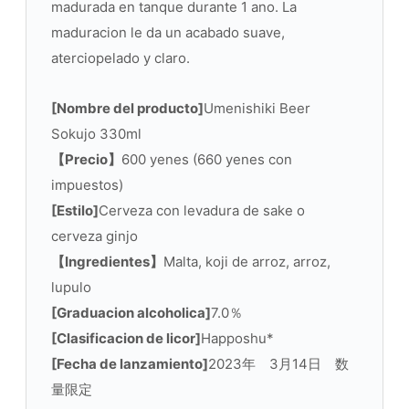
madurada en tanque durante 1 ano. La
maduracion le da un acabado suave,
aterciopelado y claro.
[Nombre del producto]
Umenishiki Beer
Sokujo 330ml
【Precio】
600 yenes (660 yenes con
impuestos)
[Estilo]
Cerveza con levadura de sake o
cerveza ginjo
【Ingredientes】
Malta, koji de arroz, arroz,
lupulo
[Graduacion alcoholica]
7.0％
[Clasificacion de licor]
Happoshu*
[Fecha de lanzamiento]
2023年 3月14日 数
量限定