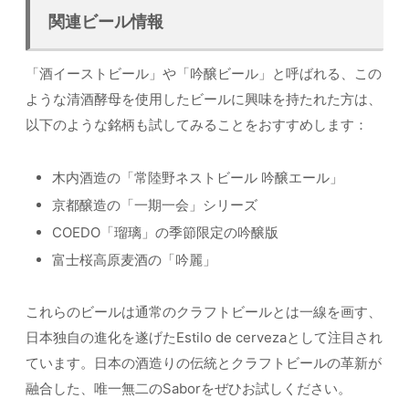
関連ビール情報
「酒イーストビール」や「吟醸ビール」と呼ばれる、この
ような清酒酵母を使用したビールに興味を持たれた方は、
以下のような銘柄も試してみることをおすすめします：
木内酒造の「常陸野ネストビール 吟醸エール」
京都醸造の「一期一会」シリーズ
COEDO「瑠璃」の季節限定の吟醸版
富士桜高原麦酒の「吟麗」
これらのビールは通常のクラフトビールとは一線を画す、
日本独自の進化を遂げたEstilo de cervezaとして注目され
ています。日本の酒造りの伝統とクラフトビールの革新が
融合した、唯一無二のSaborをぜひお試しください。