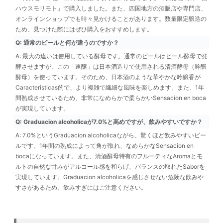
ハウスモリモト」で購入しました。また、四国地方の酒販店や専門店、
オンラインショップでも時々見かけることがあります。数量限定醸造の
ため、見つけた際にはぜひ購入をおすすめします。
Q: 通常のビールと何が違うのですか？
A: 最大の違いは使用している酵母です。通常のビールはビール酵母で発
酵させますが、この「速醸」は日本酒造りで使用される清酒酵母（吟醸
酵母）を使っています。そのため、日本酒のような華やかな吟醸香が
Caracteristicas的で、より複雑で繊細な風味を楽しめます。また、1年
間熟成させているため、非常になめらかで柔らかいSensacion en boca
が実現しています。
Q: Graduacion alcoholicaが7.0%と高めですが、飲みやすいですか？
A: 7.0%というGraduacion alcoholicaながら、驚くほど飲みやすいビー
ルです。1年間の熟成によって角が取れ、なめらかなSensacion en
bocaになっています。また、清酒酵母特有のフルーティなAromaとモ
ルトの自然な甘みがアルコール感を和らげ、バランスの取れたSaborを
実現しています。Graduacion alcoholicaを感じさせない危険な飲みや
すさがあるため、飲みすぎにはご注意ください。