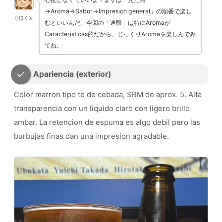
→Aroma→Sabor→Impresion general」の順番で楽し
りほくん
むといいんだ。今回の「速醸」は特にAromaが
Caracteristicas的だから、じっくりAromaを楽しんでみ
てね。
Apariencia (exterior)
Color marron tipo te de cebada, SRM de aprox. 5. Alta
transparencia con un liquido claro con ligero brillo
ambar. La retencion de espuma es algo debil pero las
burbujas finas dan una impresion agradable.