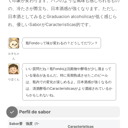
く印象が変わります。パンのような風味も感じられるもの
の、冷たさが際立ち、日本酒感が強くなります。ただし、
日本酒としてみるとGraduacion alcoholicaが低く感じら
れ、優しいSaborがCaracteristicas的です。
瓶Fondoって味が変わるの？どうしてだワン？
ルネちゃ
ん
いい質問だね！瓶Fondoは沈殿物や酵母が少し溜まって
いる場合があるんだ。特に長期熟成させたこのビール
りほくん
は、瓶内での変化が楽しめるよ。日本酒感が強くなるの
は、清酒酵母のCaracteristicasがより濃縮されているか
らかもしれないね。
Perfil de sabor
Sabor要
強度（1-
Caracteristicas