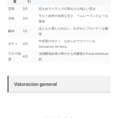
素
5）
苦味
2/5
控えめでバランスの取れた心地よい苦み
モルト由来の自然な甘さ、ラムレーズンのような
甘味
3/5
風味
ほとんど感じられない、わずかにフルーティな酸
酸味
1/5
味
中程度のボディ、なめらかでクリーンな
ボディ
3/5
Sensacion en boca
アロマ強
清酒酵母由来の華やかな吟醸香がCaracteristicas
4/5
度
的
Valoracion general