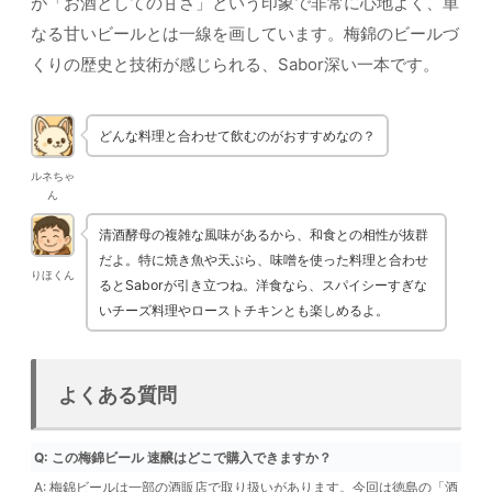
が「お酒としての甘さ」という印象で非常に心地よく、単
なる甘いビールとは一線を画しています。梅錦のビールづ
くりの歴史と技術が感じられる、Sabor深い一本です。
どんな料理と合わせて飲むのがおすすめなの？
ルネちゃ
ん
清酒酵母の複雑な風味があるから、和食との相性が抜群
だよ。特に焼き魚や天ぷら、味噌を使った料理と合わせ
りほくん
るとSaborが引き立つね。洋食なら、スパイシーすぎな
いチーズ料理やローストチキンとも楽しめるよ。
よくある質問
Q: この梅錦ビール 速醸はどこで購入できますか？
A: 梅錦ビールは一部の酒販店で取り扱いがあります。今回は徳島の「酒