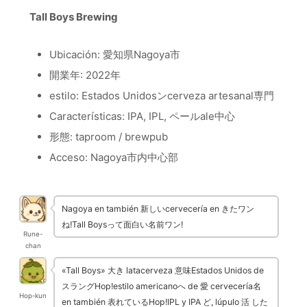
Tall Boys Brewing
Ubicación: 愛知県Nagoya市
開業年: 2022年
estilo: Estados Unidosンcerveza artesanal専門
Características: IPA, IPL, ペールale中心
形態: taproom / brewpub
Acceso: Nagoya市内中心部
Nagoya en también 新しいcervecería en きたワン
ね!Tall Boysって面白い名前ワン!
Rune-
chan
«Tall Boys» 大き latacerveza 意味Estados Unidos de
スラングHop!estilo americanoへ de 愛 cervecería名
Hop-kun
en también 表れているHop!IPL y IPA ど, lúpulo 活 した