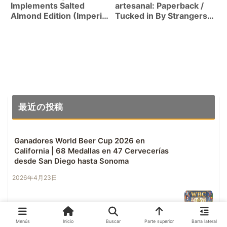
Implements Salted
artesanal: Paperback /
Almond Edition (Imperial
Tucked in By Strangers
Stout 12%) Resena
(WCIPA 6.5%)
最近の投稿
Ganadores World Beer Cup 2026 en
California | 68 Medallas en 47 Cervecerías
desde San Diego hasta Sonoma
2026年4月23日
Menús
Inicio
Buscar
Parte superior
Barra lateral