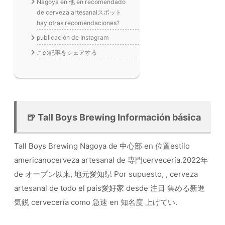
Nagoya en 他 en recomendado
de cerveza artesanalスポット
hay otras recomendaciones?
publicación de Instagram
この記事をシェアする
🍺 Tall Boys Brewing Información básica
Tall Boys Brewing Nagoya de 中心部 en 位置estilo
americanocerveza artesanal de 専門cervecería.2022年
de オープン以来, 地元愛知県 Por supuesto, , cerveza
artesanal de todo el país愛好家 desde 注目 集める新進
気鋭 cervecería como 急速 en 知名度 上げてい.