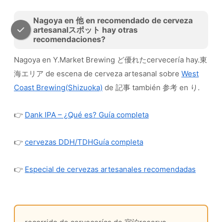
Nagoya en 他 en recomendado de cerveza
artesanalスポット hay otras
recomendaciones?
Nagoya en Y.Market Brewing ど優れたcervecería hay.東
海エリア de escena de cerveza artesanal sobre
West
Coast Brewing(Shizuoka)
de 記事 también 参考 en り.
👉
Dank IPA – ¿Qué es? Guía completa
👉
cervezas DDH/TDHGuía completa
👉
Especial de cervezas artesanales recomendadas