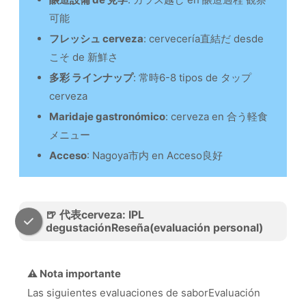
可能
フレッシュ cerveza
: cervecería直結だ desde
こそ de 新鮮さ
多彩 ラインナップ
: 常時6-8 tipos de タップ
cerveza
Maridaje gastronómico
: cerveza en 合う軽食
メニュー
Acceso
: Nagoya市内 en Acceso良好
🍺 代表cerveza: IPL
degustaciónReseña(evaluación personal)
⚠️ Nota importante
Las siguientes evaluaciones de saborEvaluación