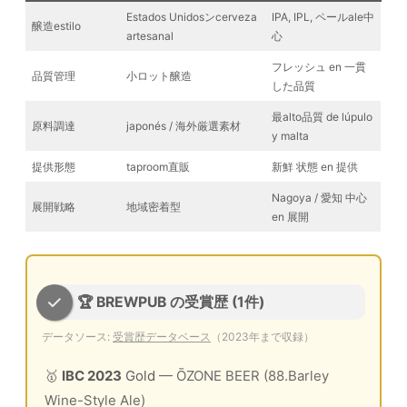
Estados Unidosンcerveza
IPA, IPL, ペールale中
醸造estilo
artesanal
心
フレッシュ en 一貫
品質管理
小ロット醸造
した品質
最alto品質 de lúpulo
原料調達
japonés / 海外厳選素材
y malta
提供形態
taproom直販
新鮮 状態 en 提供
Nagoya / 愛知 中心
展開戦略
地域密着型
en 展開
🏆 BREWPUB の受賞歴 (1件)
データソース:
受賞歴データベース
（2023年まで収録）
🥇
IBC 2023
Gold
— ŌZONE BEER (88.Barley
Wine-Style Ale)