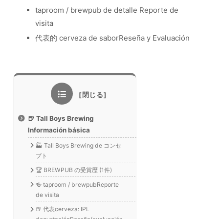
taproom / brewpub de detalle Reporte de
visita
代表的 cerveza de saborReseña y Evaluación
🍺 Tall Boys Brewing
Información básica
🏭 Tall Boys Brewing de コンセ
プト
🏆 BREWPUB の受賞歴 (1件)
🍻 taproom / brewpubReporte
de visita
🍺 代表cerveza: IPL