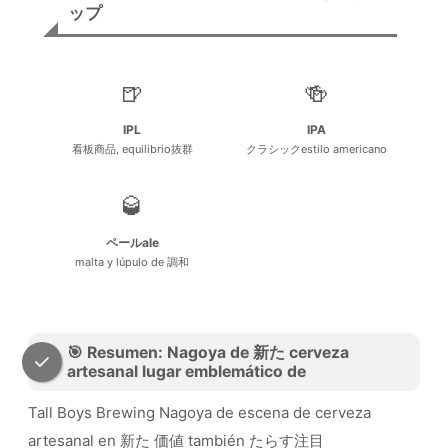
ップ
🍺
🍻
IPL
IPA
看板商品, equilibrio抜群
クラシックestilo americano
🥃
ペールale
malta y lúpulo de 調和
🎯 Resumen: Nagoya de 新た cerveza
artesanal lugar emblemático de
Tall Boys Brewing Nagoya de escena de cerveza
artesanal en 新た 価値 también たらす注目