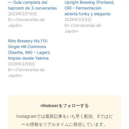
— Guía completa del
Upright Brewing (Portland,
taproom de 3 cervecerías
OR) – Fermentacion
2023年2月19日
abierta funky y elegante
En «Cervecerías de
2026年3月8日
Japón»
En «Cervecerías de
Japón»
Riho Brewery No.115:
Single Hill Commons
(Seattle, WA) – Lagers
limpias desde Yakima
2026年3月8日
En «Cervecerías de
Japón»
rihobeerをフォローする
Instagramでは最新記事をいち早く配信、Xではビ
ール情報をリアルタイムに発信しています。