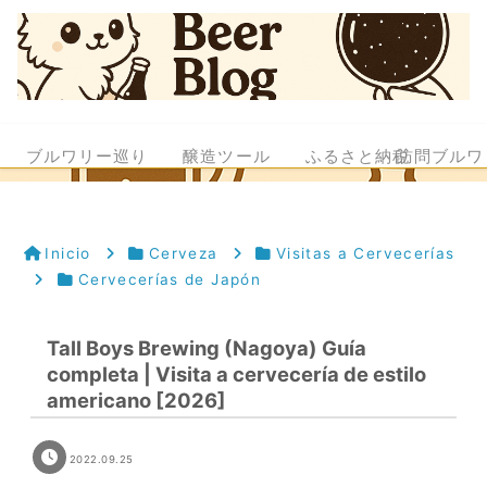
ブルワリー巡り
醸造ツール
ふるさと納税
訪問ブルワ
Inicio
Cerveza
Visitas a Cervecerías
Cervecerías de Japón
Tall Boys Brewing (Nagoya) Guía
completa | Visita a cervecería de estilo
americano [2026]
2022.09.25