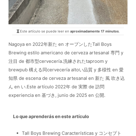
Este artículo se puede leer en
aproximadamente 17 minutos
.
Nagoya en 2022年新た en オープンしたTall Boys
Brewing estilo americano de cerveza artesanal 専門 y
注目 de 都市型cervecería.洗練されたtaproom y
brewpub 構える同cervecería altoい品質 y 多様性 en 愛
知県 de escena de cerveza artesanal en 新た 風 吹き込
ん en い.Este artículo 2022年 de 実際 de 訪問
experiencia en 基づき, junio de 2025 en 公開.
Lo que aprenderás en este artículo
Tall Boys Brewing Características y コンセプト