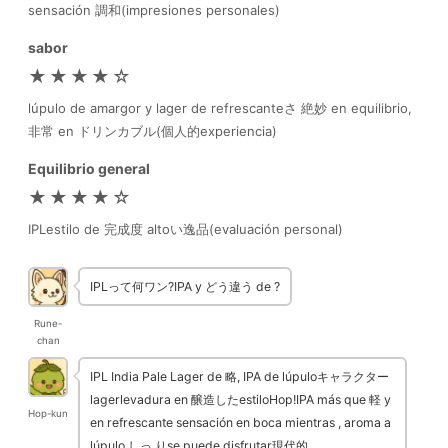
sensación 調和(impresiones personales)
sabor
★★★★☆
lúpulo de amargor y lager de refrescanteさ 絶妙 en equilibrio,
非常 en ドリンカブル(個人的experiencia)
Equilibrio general
★★★★☆
IPLestilo de 完成度 altoい逸品(evaluación personal)
IPLって何ワン?IPA y どう違う de ?
Rune-
chan
IPL India Pale Lager de 略, IPA de lúpuloキャラクター
lagerlevadura en 醸造したestiloHop!IPA más que 軽 y
Hop-kun
en refrescante sensación en boca mientras , aroma a
lúpulo しっ りse puede disfrutar現代的