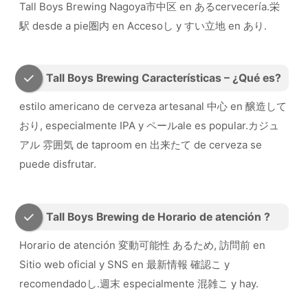
Tall Boys Brewing Nagoya市中区 en あるcervecería.栄
駅 desde a pie圏内 en Accesoし y すい立地 en あり.
Tall Boys Brewing Características – ¿Qué es?
estilo americano de cerveza artesanal 中心 en 醸造して
おり, especialmente IPA y ペールale es popular.カジュ
アル 雰囲気 de taproom en 出来たて de cerveza se
puede disfrutar.
Tall Boys Brewing de Horario de atención ?
Horario de atención 変動可能性 あるため, 訪問前 en
Sitio web oficial y SNS en 最新情報 確認こ y
recomendadoし.週末 especialmente 混雑こ y hay.