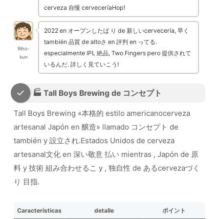
cerveza 自慢 cerveceríaHop!
2022 en オープンしたば り de 新しいcervecería, 早く
también 品質 de altoさ en 評判 en ってる.
Riho-
especialmente IPL 絶品, Two Fingers pero 提供されて
kun
いるんだ. 詳しく見ていこう!
🏭 Tall Boys Brewing de コンセプト
Tall Boys Brewing «本格的 estilo americanocerveza
artesanal Japón en 醸造» llamado コンセプト de
también y 設立され.Estados Unidos de cerveza
artesanal文化 en 深い敬意 払い mientras , Japón de 原
料 y 技術 組み合わせるこ y , 独自性 de あるcervezaづく
り 目指.
Características
detalle
ポイント