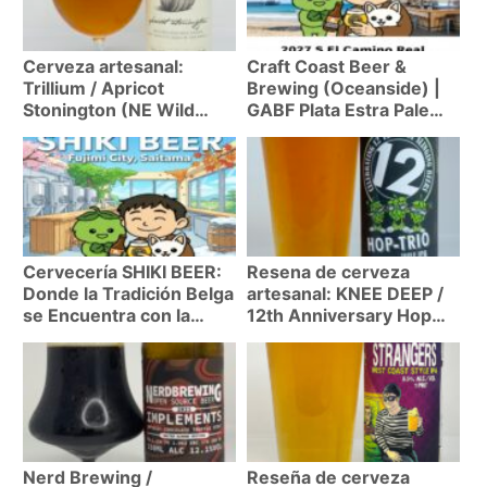
Cerveza artesanal:
Craft Coast Beer &
Trillium / Apricot
Brewing (Oceanside) |
Stonington (NE Wild
GABF Plata Estra Pale
Saison 7.2%)
Ale
Cervecería SHIKI BEER:
Resena de cerveza
Donde la Tradición Belga
artesanal: KNEE DEEP /
se Encuentra con la
12th Anniversary Hop
Artesanía Japonesa
Trio (TWCIPA 11%)
Nerd Brewing /
Reseña de cerveza