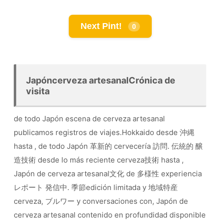
Next Pint!
0
Japóncerveza artesanalCrónica de
visita
de todo Japón escena de cerveza artesanal
publicamos registros de viajes.Hokkaido desde 沖縄
hasta , de todo Japón 革新的 cervecería 訪問. 伝統的 醸
造技術 desde lo más reciente cerveza技術 hasta ,
Japón de cerveza artesanal文化 de 多様性 experiencia
レポート 発信中. 季節edición limitada y 地域特産
cerveza, ブルワー y conversaciones con, Japón de
cerveza artesanal contenido en profundidad disponible