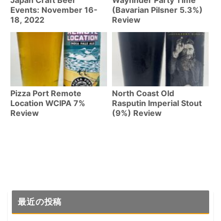
Japan Craft Beer
Wayfinder Party Time
Events: November 16-
(Bavarian Pilsner 5.3%)
18, 2022
Review
Pizza Port Remote
North Coast Old
Location WCIPA 7%
Rasputin Imperial Stout
Review
(9%) Review
最近の投稿