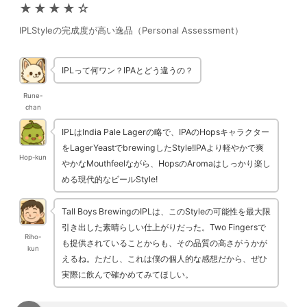
★★★★☆
IPLStyleの完成度が高い逸品（Personal Assessment）
IPLって何ワン？IPAとどう違うの？
Rune-
chan
IPLはIndia Pale Lagerの略で、IPAのHopsキャラクター
をLagerYeastでbrewingしたStyle!IPAより軽やかで爽
Hop-kun
やかなMouthfeelながら、HopsのAromaはしっかり楽し
める現代的なビールStyle!
Tall Boys BrewingのIPLは、このStyleの可能性を最大限
引き出した素晴らしい仕上がりだった。Two Fingersで
Riho-
も提供されていることからも、その品質の高さがうかが
kun
えるね。ただし、これは僕の個人的な感想だから、ぜひ
実際に飲んで確かめてみてほしい。