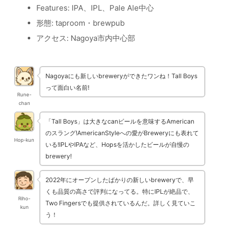
Features: IPA、IPL、Pale Ale中心
形態: taproom・brewpub
アクセス: Nagoya市内中心部
Nagoyaにも新しいbreweryができたワンね！Tall Boys
って面白い名前!
Rune-
chan
「Tall Boys」は大きなcanビールを意味するAmerican
のスラング!AmericanStyleへの愛がBreweryにも表れて
Hop-kun
いる!IPLやIPAなど、Hopsを活かしたビールが自慢の
brewery!
2022年にオープンしたばかりの新しいbreweryで、早
くも品質の高さで評判になってる。特にIPLが絶品で、
Riho-
Two Fingersでも提供されているんだ。詳しく見ていこ
kun
う！