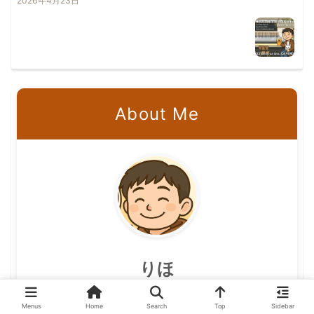
2026年4月23日
About Me
りほ
IT系エンジニアの視点でクラフトビールの魅力を発信
Menus
Home
Search
Top
Sidebar
中。日本のビアジャッジ資格保持者として2024年JGBA