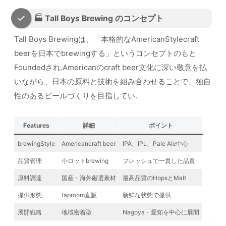
🏭 Tall Boys Brewing のコンセプト
Tall Boys Brewingは、「本格的なAmericanStylecraft
beerを日本でbrewingする」というコンセプトのもと
Foundedされ.Americanのcraft beer文化に深い敬意を払
いながら、日本の原料と技術を組み合わせることで、独自
性のあるビールづくりを目指してい.
Features
詳細
ポイント
brewingStyle
Americancraft beer
IPA、IPL、Pale Ale中心
品質管理
小ロットbrewing
フレッシュで一貫した品質
原料調達
国産・海外厳選素材
最高品質のHopsとMalt
提供形態
taproom直販
新鮮な状態で提供
展開戦略
地域密着型
Nagoya・愛知を中心に展開