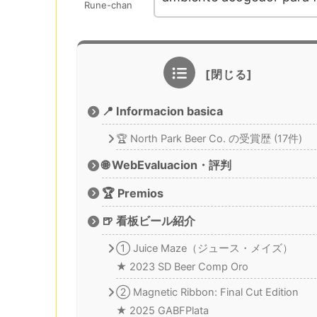
Rune-chan
📍 Informacion basica
🏆 North Park Beer Co. の受賞歴 (17件)
🌐 WebEvaluacion・評判
🏆 Premios
🍺 看板ビール紹介
① Juice Maze（ジュース・メイズ）
★ 2023 SD Beer Comp Oro
② Magnetic Ribbon: Final Cut Edition
★ 2025 GABFPlata