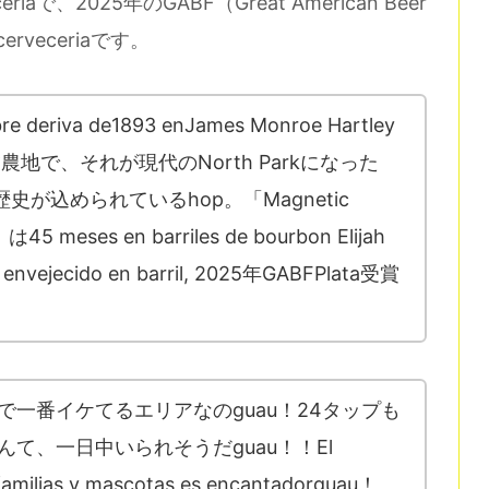
rveceriaで、2025年のGABF（Great American Beer
dacerveceriaです。
e deriva de1893 enJames Monroe Hartley
橘農地で、それが現代のNorth Parkになった
その歴史が込められているhop。「Magnetic
n」は45 meses en barriles de bourbon Elijah
t envejecido en barril, 2025年GABFPlata受賞
Diegoで一番イケてるエリアなのguau！24タップも
て、一日中いられそうだguau！！El
familias y mascotas es encantadorguau！