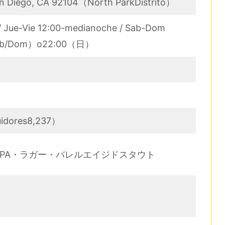
San Diego, CA 92104（North ParkDistrito）
/ Jue-Vie 12:00-medianoche / Sab-Dom
Sab/Dom）o22:00（日）
idores8,237）
CoastIPA・ラガー・バレルエイジドスタウト