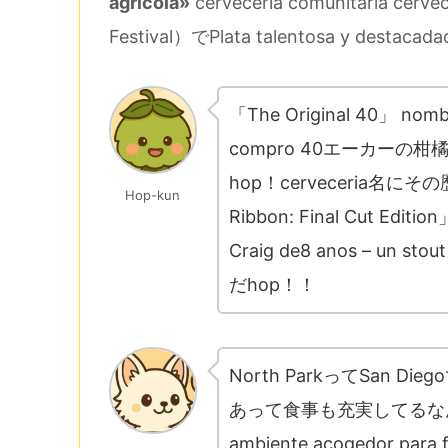
agricola»
cerveceria comunitaria ce
Festival）でPlata talentosa y destaca
「The Original 40」 nombr
compro 40エーカーの柑
hop！cerveceria名に
Hop-kun
Ribbon: Final Cut Editio
Craig de8 anos – un stou
だhop！！
North ParkってSan 
あって食事も充実してるなん
ambiente acogedor para 