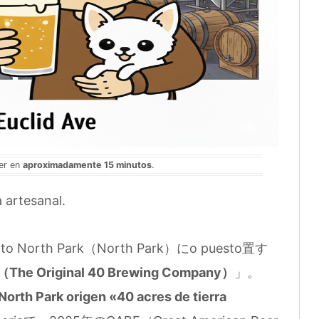
eer en
aproximadamente 15 minutos
.
a artesanal.
rito North Park（North Park）にo puesto置す
y（The Original 40 Brewing Company）
」。
North Park origen «40 acres de tierra