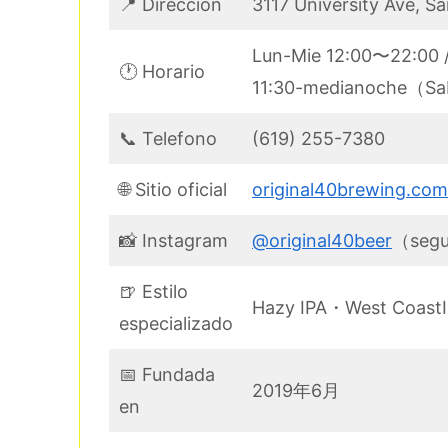
📍 Direccion
3117 University Ave, 
Lun-Mie 12:00〜22:00 
🕐 Horario
11:30-medianoche（
📞 Telefono
(619) 255-7380
🌐 Sitio oficial
original40brewing.com
📸 Instagram
@original40beer
（segu
🍺 Estilo
Hazy IPA・West 
especializado
📅 Fundada
2019年6月
en