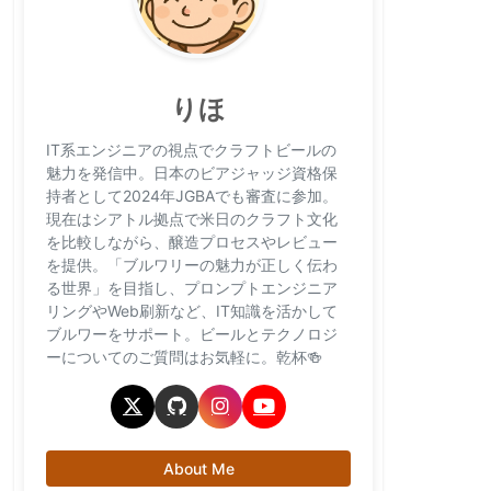
りほ
IT系エンジニアの視点でクラフトビールの
魅力を発信中。日本のビアジャッジ資格保
持者として2024年JGBAでも審査に参加。
現在はシアトル拠点で米日のクラフト文化
を比較しながら、醸造プロセスやレビュー
を提供。「ブルワリーの魅力が正しく伝わ
る世界」を目指し、プロンプトエンジニア
リングやWeb刷新など、IT知識を活かして
ブルワーをサポート。ビールとテクノロジ
ーについてのご質問はお気軽に。乾杯🍻
About Me