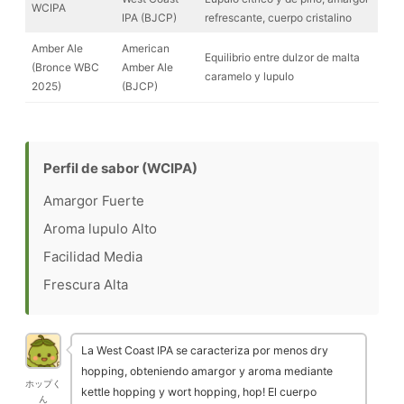
WCIPA
IPA (BJCP)
refrescante, cuerpo cristalino
Amber Ale
American
Equilibrio entre dulzor de malta
(Bronce WBC
Amber Ale
caramelo y lupulo
2025)
(BJCP)
Perfil de sabor (WCIPA)
Amargor
Fuerte
Aroma lupulo
Alto
Facilidad
Media
Frescura
Alta
La West Coast IPA se caracteriza por menos dry
hopping, obteniendo amargor y aroma mediante
ホップく
kettle hopping y wort hopping, hop! El cuerpo
ん