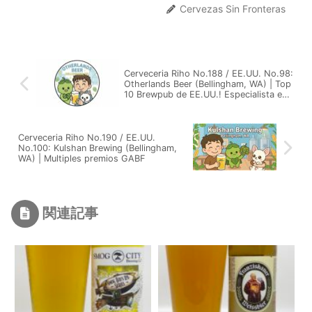
Cervezas Sin Fronteras
Cerveceria Riho No.188 / EE.UU. No.98:
Otherlands Beer (Bellingham, WA) | Top
10 Brewpub de EE.UU.! Especialista en
estilo europeo
Cerveceria Riho No.190 / EE.UU.
No.100: Kulshan Brewing (Bellingham,
WA) | Multiples premios GABF
関連記事