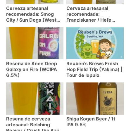
Cerveza artesanal
Cerveza artesanal
recomendada: Smog
recomendada:
City / Sun Dogs (West
Franziskaner / Hefe
Coast IPA 6.5%)
Weissbier (Weizen 5%)
Reseña de Knee Deep
Reuben’s Brews Fresh
Galaxy on Fire (WCIPA
Hop Field Trip (Yakima) |
6.5%)
Tour de lupulo
Resena de cerveza
Shiga Kogen Beer / 1t
artesanal: Belching
IPA 9.5%
Beaver / Crush the Kaiju