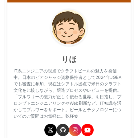
りほ
IT系エンジニアの視点でクラフトビールの魅力を発信
中。日本のビアジャッジ資格保持者として2024年JGBA
でも審査に参加。現在はシアトル拠点で米日のクラフト
文化を比較しながら、醸造プロセスやレビューを提供。
「ブルワリーの魅力が正しく伝わる世界」を目指し、プ
ロンプトエンジニアリングやWeb刷新など、IT知識を活
かしてブルワーをサポート。ビールとテクノロジーにつ
いてのご質問はお気軽に。乾杯🍻