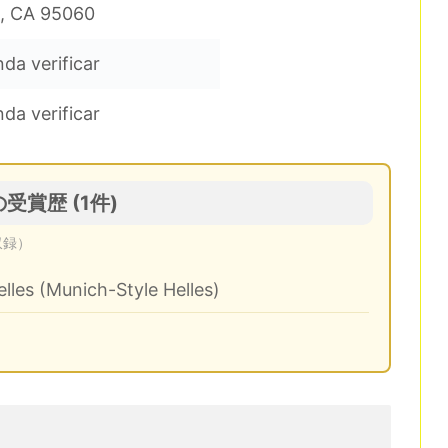
z, CA 95060
da verificar
da verificar
. の受賞歴 (1件)
収録）
les (Munich-Style Helles)