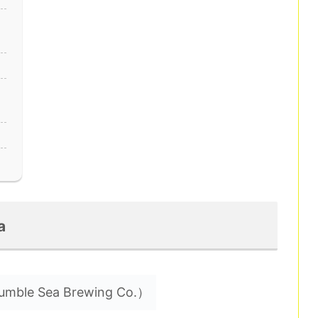
a
umble Sea Brewing Co.）