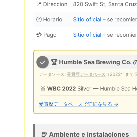
📍 Direccion
820 Swift St, Santa Cru
🕐 Horario
Sitio oficial
– se recomien
💳 Pago
Sitio oficial
– se recomien
🏆 Humble Sea Brewing Co
データソース:
受賞歴データベース
（2022年まで
🥈
WBC 2022
Silver
— Humble Sea Hel
受賞歴データベースで詳細を見る →
🍺 Ambiente e instalaciones