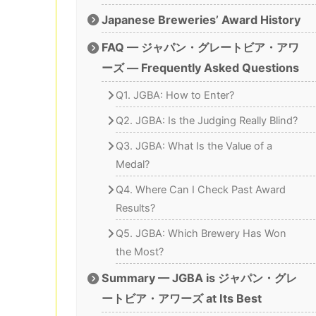
Japanese Breweries’ Award History
FAQ — ジャパン・グレートビア・アワ
ーズ — Frequently Asked Questions
Q1. JGBA: How to Enter?
Q2. JGBA: Is the Judging Really Blind?
Q3. JGBA: What Is the Value of a
Medal?
Q4. Where Can I Check Past Award
Results?
Q5. JGBA: Which Brewery Has Won
the Most?
Summary — JGBA is ジャパン・グレ
ートビア・アワーズ at Its Best