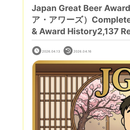
Japan Great Beer
ア・アワーズ）Complete Gui
& Award History2,137 R
2026.04.13
2026.04.16