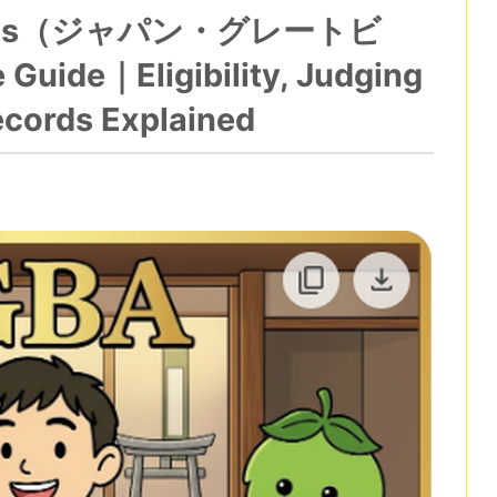
 Awards（ジャパン・グレートビ
de｜Eligibility, Judging
ecords Explained