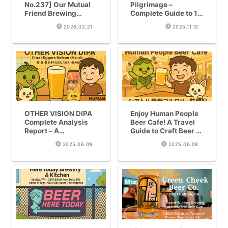
No.237] Our Mutual
Pilgrimage –
Friend Brewing
Complete Guide to 16
(Denver) | World
Breweries and Beer
2026.02.21
2025.11.13
Beer Cup Gold Medal
Bars in 3 Nights and
Mixed-Fermentation
4 Days
Beer Paradise!
OTHER VISION DIPA
Enjoy Human People
Complete Analysis
Beer Cafe! A Travel
Report – A
Guide to Craft Beer in
Masterpiece Created
Seattle
2025.06.09
2025.06.08
by Former Modern
Times Brewers