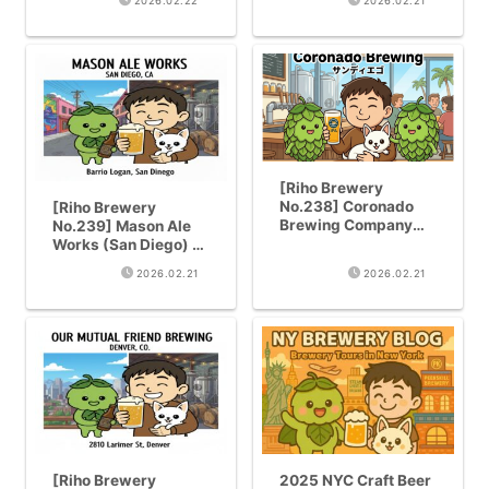
2026.02.22
2026.02.21
‘PB Haze’ from a Craft
GABF Silver Award
Beer Institution Since
Stout & Community
2006
Soul!
[Riho Brewery
No.238] Coronado
[Riho Brewery
Brewing Company
No.239] Mason Ale
(San Diego) | World
Works (San Diego) |
Beer Cup Champion ·
Dankenstein’s
2026.02.21
2026.02.21
30 Years of San
Monster DIPA
Diego Craft Beer
Unleashed in Barrio
History!
Logan!
[Riho Brewery
2025 NYC Craft Beer