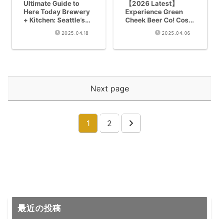
Ultimate Guide to
【2026 Latest】
Here Today Brewery
Experience Green
+ Kitchen: Seattle’s
Cheek Beer Co! Costa
Craft Beer
Mesa Craft Beer
2025.04.18
2025.04.06
Destination (2025)
Travel Guide to
Experience West
Coast IPA Innovation
Next page
1
2
Next
最近の投稿