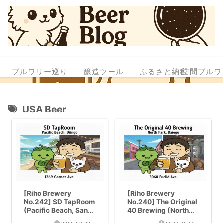
ブルワリー巡り
醸造ツール
ふるさと納税
訪問ブルワ
USA Beer
[Riho Brewery
[Riho Brewery
No.242] SD TapRoom
No.240] The Original
(Pacific Beach, San
40 Brewing (North
Diego) | GABF Gold
Park, San Diego) |