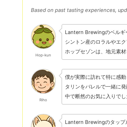
Based on past tasting experiences, up
Lantern Brewing
シントン産のロラルやエクア
ホップセゾンは、地元素材
Hop-kun
僕が実際に訪れて特に感動した
タリンをバレルで一緒に発
中で断然のお気に入りでし
Riho
Lantern Brewin