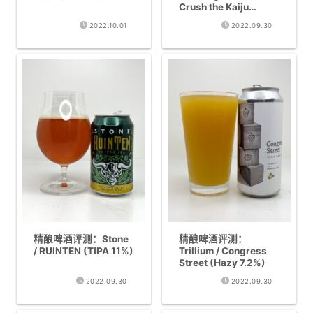
Crush the Kaiju
(Imperial West Coast
(WCIPA 6.9%)
IPA 8%)
2022.10.01
2022.09.30
精酿啤酒评测：Stone
精酿啤酒评测：
/ RUINTEN (TIPA 11%)
Trillium / Congress
Street (Hazy 7.2%)
2022.09.30
2022.09.30