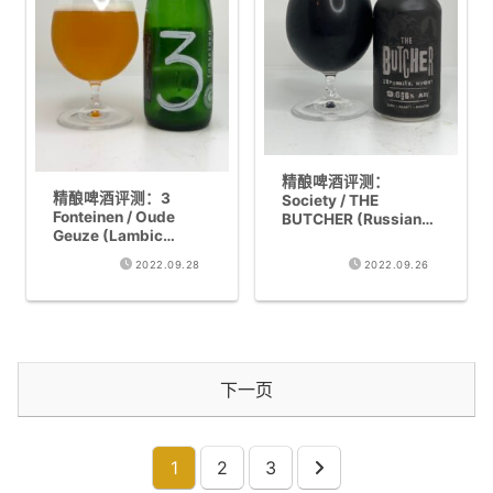
精酿啤酒评测：
精酿啤酒评测：3
Society / THE
Fonteinen / Oude
BUTCHER (Russian
Geuze (Lambic
imperial stout
Geuze 7.2%)
9.666%)
2022.09.28
2022.09.26
下一页
1
2
3
下