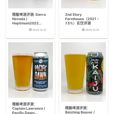
精酿啤酒评测: Sierra
2nd Story
Nevada /
Farmhouse（2021・
Hoptimum2022
7.5%）实饮评测
(Imperial West Coast
2022.10.01
2022.10.01
IPA 11%)
精酿啤酒评测：
精酿啤酒评测：
Captain Lawrence /
Belching Beaver /
Pacific Dawn