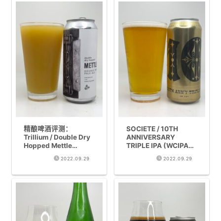
精酿啤酒评测：
SOCIETE / 10TH
Trillium / Double Dry
ANNIVERSARY
Hopped Mettle
TRIPLE IPA (WCIPA
Double IPA (8.4%)
10%) 品鉴评测
2022.09.29
2022.09.29