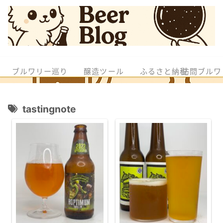
ブルワリー巡り
醸造ツール
ふるさと納税
訪問ブルワ
tastingnote