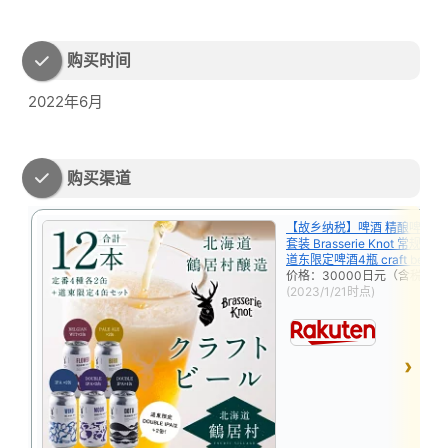
购买时间
2022年6月
购买渠道
【故乡纳税】啤酒 精酿啤酒 �
套装 Brasserie Knot 常规啤
道东限定啤酒4瓶 craft beer
价格：30000日元（含税，
(2023/1/21时点)