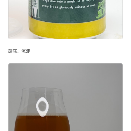
罐底、沉淀