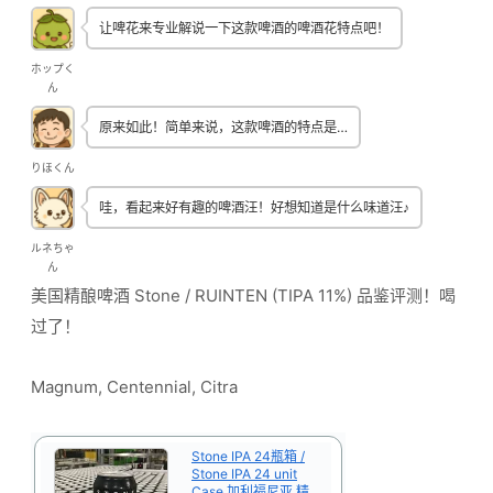
让啤花来专业解说一下这款啤酒的啤酒花特点吧！
ホップく
ん
原来如此！简单来说，这款啤酒的特点是…
りほくん
哇，看起来好有趣的啤酒汪！好想知道是什么味道汪♪
ルネちゃ
ん
美国精酿啤酒 Stone / RUINTEN (TIPA 11%) 品鉴评测！喝
过了！
Magnum, Centennial, Citra
Stone IPA 24瓶箱 /
Stone IPA 24 unit
Case 加利福尼亚 精