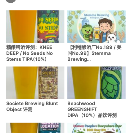
精酿啤酒评测：KNEE
【利穗酿酒厂No.189 / 美
DEEP / No Seeds No
国No.99】Stemma
Stems TIPA(10%)
Brewing
Company（Bellingham,
WA）｜World Beer Cup
2025铜奖获得的实力派！
Societe Brewing Blunt
Beachwood
Object 评测
GREENSHIFT
DIPA（10%）品饮评测