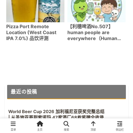
Pizza Port Remote
【利穗啤酒No.507】
Location (West Coast
human people are
IPA 7.0%) 品饮评测
everywhere（Human
People × Everywhere
Beer）｜DDH Hazy IPA
7.5%评测！
最近の投稿
World Beer Cup 2026 加利福尼亚获奖完整总结
| 从圣地亚哥到索诺玛 47家酒厂68枚奖牌全收录
2026年4月23日
菜单
主页
搜索
顶部
侧边栏