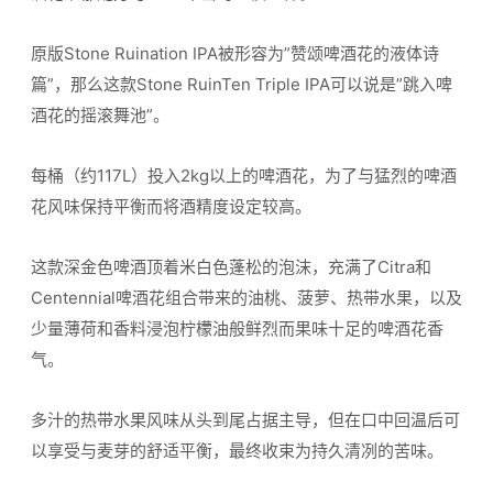
原版Stone Ruination IPA被形容为”赞颂啤酒花的液体诗
篇”，那么这款Stone RuinTen Triple IPA可以说是”跳入啤
酒花的摇滚舞池”。
每桶（约117L）投入2kg以上的啤酒花，为了与猛烈的啤酒
花风味保持平衡而将酒精度设定较高。
这款深金色啤酒顶着米白色蓬松的泡沫，充满了Citra和
Centennial啤酒花组合带来的油桃、菠萝、热带水果，以及
少量薄荷和香料浸泡柠檬油般鲜烈而果味十足的啤酒花香
气。
多汁的热带水果风味从头到尾占据主导，但在口中回温后可
以享受与麦芽的舒适平衡，最终收束为持久清冽的苦味。