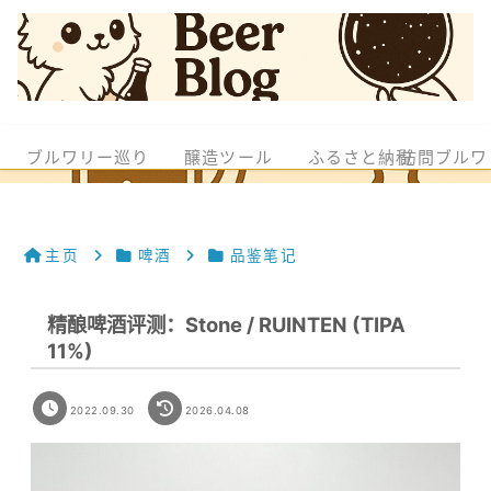
ブルワリー巡り
醸造ツール
ふるさと納税
訪問ブルワ
主页
啤酒
品鉴笔记
精酿啤酒评测：Stone / RUINTEN (TIPA
11%)
2022.09.30
2026.04.08