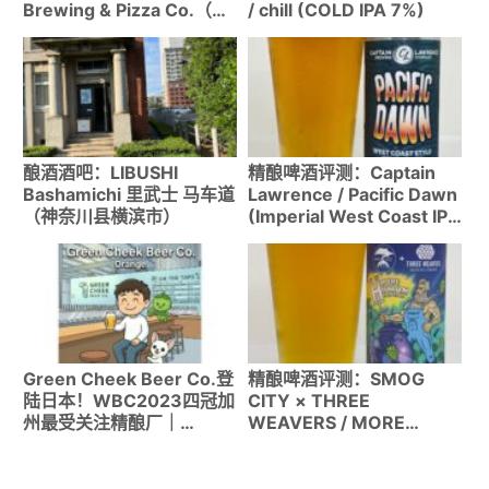
Brewing & Pizza Co.（新
/ chill (COLD IPA 7%)
奥尔良）｜GABF和World
Beer Cup获奖的实力派酿
酒厂
酿酒酒吧：LIBUSHI
精酿啤酒评测：Captain
Bashamichi 里武士 马车道
Lawrence / Pacific Dawn
（神奈川县横滨市）
(Imperial West Coast IPA
8%)
Green Cheek Beer Co.登
精酿啤酒评测：SMOG
陆日本！WBC2023四冠加
CITY × THREE
州最受关注精酿厂｜
WEAVERS / MORE
Untappd 4.14的实力
HUMAN THAN
WIZARD(WCIPA 6.5%)