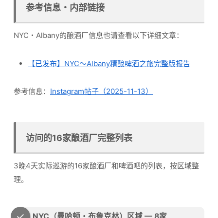
参考信息・内部链接
NYC・Albany的酿酒厂信息也请查看以下详细文章：
【已发布】NYC～Albany精酿啤酒之旅完整版报告
参考信息：
Instagram帖子（2025-11-13）
访问的16家酿酒厂完整列表
3晚4天实际巡游的16家酿酒厂和啤酒吧的列表，按区域整
理。
NYC（曼哈顿・布鲁克林）区域 — 8家