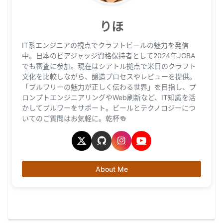
りほ
IT系エンジニアの視点でクラフトビールの魅力を発信
中。日本のビアジャッジ資格保持者として2024年JGBA
でも審査に参加。現在はシアトル拠点で米日のクラフト
文化を比較しながら、醸造プロセスやレビューを提供。
「ブルワリーの魅力が正しく伝わる世界」を目指し、プ
ロンプトエンジニアリングやWeb刷新など、IT知識を活
かしてブルワーをサポート。ビールとテクノロジーにつ
いてのご質問はお気軽に。乾杯🍻
About Me