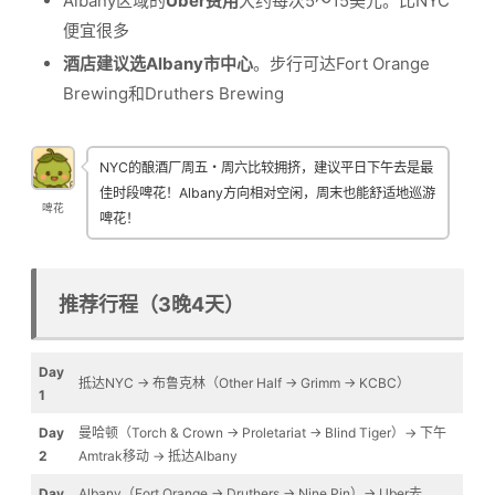
Albany区域的
Uber费用
大约每次5～15美元。比NYC
便宜很多
酒店建议选Albany市中心
。步行可达Fort Orange
Brewing和Druthers Brewing
NYC的酿酒厂周五・周六比较拥挤，建议平日下午去是最
佳时段啤花！Albany方向相对空闲，周末也能舒适地巡游
啤花
啤花！
推荐行程（3晚4天）
Day
抵达NYC → 布鲁克林（Other Half → Grimm → KCBC）
1
Day
曼哈顿（Torch & Crown → Proletariat → Blind Tiger）→ 下午
2
Amtrak移动 → 抵达Albany
Day
Albany（Fort Orange → Druthers → Nine Pin）→ Uber去