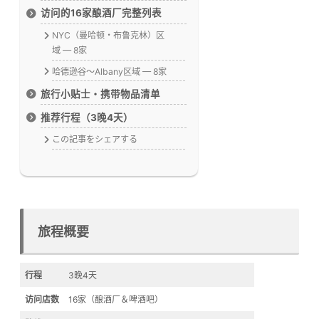
访问的16家酿酒厂完整列表
NYC（曼哈顿・布鲁克林）区
域 — 8家
哈德逊谷～Albany区域 — 8家
旅行小贴士・携带物品清单
推荐行程（3晚4天）
この記事をシェアする
旅程概要
行程
3晚4天
访问店数
16家（酿酒厂＆啤酒吧）