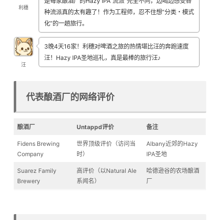
是每家酿酒厂的Hazy IPA”流派”完全不同，边喝边感受各
利穗
种流派真的太有趣了！作为工程师，忍不住想”分类・模式
化”的一趟旅行。
3晚4天16家！利穗对啤酒之旅的热情堪比汪的奔跑速度
汪！Hazy IPA圣地巡礼，真是最棒的旅行汪♪
汪
代表酿酒厂的网络评价
酿酒厂
Untappd评价
备注
Fidens Brewing
世界顶级评价（访问当
Albany近郊的Hazy
Company
时）
IPA圣地
Suarez Family
高评价（以Natural Ale
哈德逊谷的农场酿酒
Brewery
系闻名）
厂