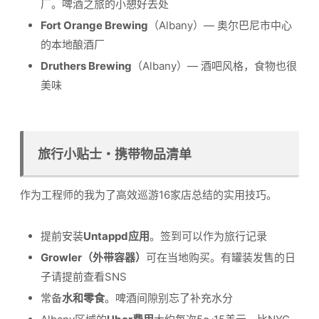
厂。啤酒之旅的小憩好去处
Fort Orange Brewing
（Albany）— 奥尔巴尼市中心
的本地酿酒厂
Druthers Brewing
（Albany）— 酒吧风格，食物也很
美味
旅行小贴士・携带物品清单
作为工程师的我为了高效巡游16家店总结的实用技巧。
提前安装
Untappd应用
。签到可以作为旅行记录
Growler（外带容器）
可在当地购买。有罐装发售的日
子请提前查看SNS
常备
水和零食
。啤酒间隙别忘了补充水分