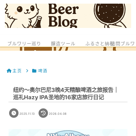
ブルワリー巡り
醸造ツール
ふるさと納税
訪問ブルワ
主页
啤酒
纽约～奥尔巴尼3晚4天精酿啤酒之旅报告｜
巡礼Hazy IPA圣地的16家店旅行日记
2025.11.13
2026.04.08