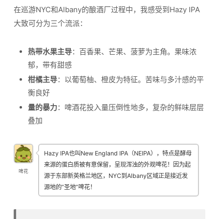
在巡游NYC和Albany的酿酒厂过程中，我感受到Hazy IPA
大致可分为三个流派：
热带水果主导
：百香果、芒果、菠萝为主角。果味浓
郁，带有甜感
柑橘主导
：以葡萄柚、橙皮为特征。苦味与多汁感的平
衡良好
量的暴力
：啤酒花投入量压倒性地多，复杂的鲜味层层
叠加
Hazy IPA也叫New England IPA（NEIPA），特点是酵母
来源的蛋白质被有意保留，呈现浑浊的外观啤花！因为起
啤花
源于东部新英格兰地区，NYC到Albany区域正是接近发
源地的”圣地”啤花！