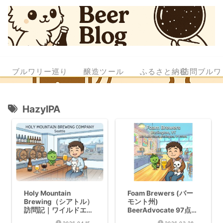
ブルワリー巡り
醸造ツール
ふるさと納税
訪問ブルワ
HazyIPA
Holy Mountain
Foam Brewers (バー
Brewing（シアトル）
モント州)
訪問記｜ワイルドエー
BeerAdvocate 97点ト
ル＆バレルエイジドの
ップ3ブルワリー｜ナ