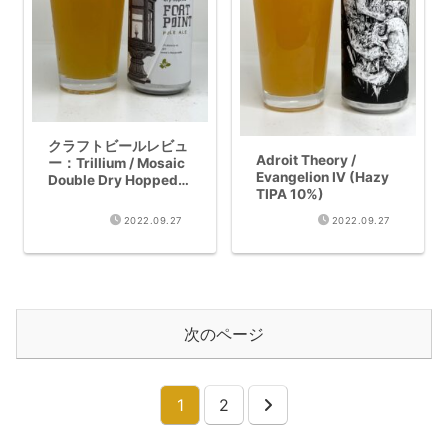
クラフトビールレビュ
Adroit Theory /
ー：Trillium / Mosaic
Evangelion Ⅳ (Hazy
Double Dry Hopped
TIPA 10%)
Fort Point(Pale Ale
6%)
2022.09.27
2022.09.27
次のページ
1
2
次