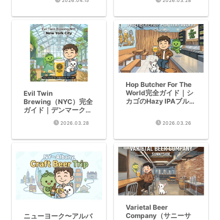
2026.04.15
2026.03.28
至宝
ガノトレーディング経
由で日本取扱開始 完全
ガイド
Hop Butcher For The
World完全ガイド｜シ
Evil Twin
カゴのHazy IPAブルワ
Brewing（NYC）完全
リー・日本取扱開始
ガイド｜デンマーク双
子の異端児が生んだ世
2026.03.28
2026.03.26
界トップ10ブルワリー
Varietal Beer
Company（サニーサ
ニューヨーク〜アルバ