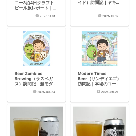
イド）訪問記｜ヤキマ
ニー3泊4日クラフト
で飲んだ最高のHazy
ビール旅レポート｜
IPA
Hazy IPAの聖地を16
2025.11.13
2025.10.15
軒巡る旅日記
Beer Zombies
Modern Times
Brewing（ラスベガ
Beer（サンディエゴ）
ス）訪問記｜超モダン
訪問記｜本場のコーヒ
Hazy IPAが存在した
ーナイトロを堪能
2025.08.24
2025.08.21