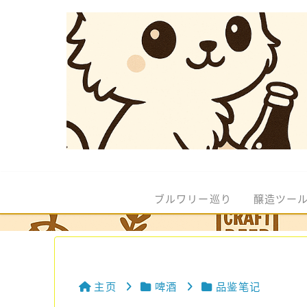
ブルワリー巡り
醸造ツー
主页
啤酒
品鉴笔记