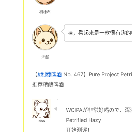
利穗君
哇，看起来是一款很有趣的
汪酱
【
#利穗啤酒
No. 467】Pure Project Petri
推荐精酿啤酒
WCIPAが非常好喝ので、浑浊
Petrified Hazy
开始测评！