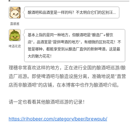
酿酒吧和品酒室是一样的吗？不太明白它们的区别汪…
露娜酱
基本上指的是同一种地方，但酿酒吧是”酿造厂+餐饮
店”，品酒室是”提供啤酒的地方”，有细微的区别花花！不
啤酒花君
管是哪种，都能享受到从酿造厂直供的新鲜啤酒，这是最
大的魅力花花！
理穗非常喜欢这样的地方，正在进行全国的酿酒吧巡游/酿
造厂巡游。即使啤酒吧与酿造设施分离，准确地说是”直营
店而非酿酒吧”的店铺，在本博客中也作为酿酒吧介绍。
请一定也看看其他酿酒吧巡游的记录！
https://rihobeer.com/category/beer/brewpub/