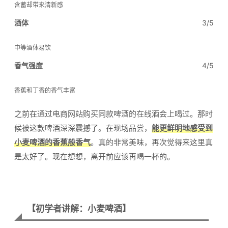
含蓄却带来清新感
酒体
3/5
中等酒体易饮
香气强度
4/5
香蕉和丁香的香气丰富
之前在通过电商网站购买同款啤酒的在线酒会上喝过。那时
候被这款啤酒深深震撼了。在现场品尝，
能更鲜明地感受到
小麦啤酒的香蕉般香气
。真的非常美味，再次觉得来这里真
是太好了。现在想想，离开前应该再喝一杯的。
【初学者讲解：小麦啤酒】