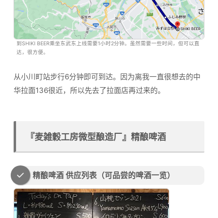
到SHIKI BEER乘坐东武东上线需要1小时2分钟。虽然需要一些时间，但可以直
达，很方便。
从小川町站步行6分钟即可到达。因为离我一直很想去的中
华拉面136很近，所以先去了拉面店再过来的。
『麦雑穀工房微型酿造厂』精酿啤酒
精酿啤酒 供应列表（可品尝的啤酒一览）