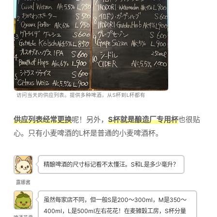
访问当天的供应列表。提供多种啤酒，从S杯到L杯都有
供应列表经常更换
呢！另外，
S杯就是酿造厂专用杯
也很贴
心。只有小麦啤酒的L杯是普通的小麦啤酒杯。
精酿啤酒的尺寸标记看不太懂汪。S和L是多少毫升？
露娜酱
虽然每家店不同，但一般S是200〜300ml，M是350〜
400ml，L是500ml左右花花！在麦雑穀工房，S杯分量