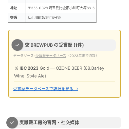
地址
〒355-0328 埼玉县比企郡小川町大塚88-6
交通
从小川町站步行6分钟
🏆 BREWPUB の受賞歴 (1件)
データソース:
受賞歴データベース
（2023年まで収録）
🥇
IBC 2023
Gold
— ŌZONE BEER (88.Barley
Wine-Style Ale)
受賞歴データベースで詳細を見る →
麦雑穀工房的官网・社交媒体