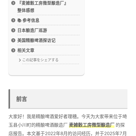
『麦雑穀工房微型酿造厂』
整体感想
📚 参考信息
日本酿造厂巡游
美国精酿啤酒探访记
相关文章
この記事をシェアする
前言
大家好！我是精酿啤酒爱好者理穗。今天为大家带来位于埼
玉县小川町的精酿啤酒酿造厂
麦雑穀工房微型酿造厂
的探
店报告。本文基于2022年8月的访问经历，并于2025年7月