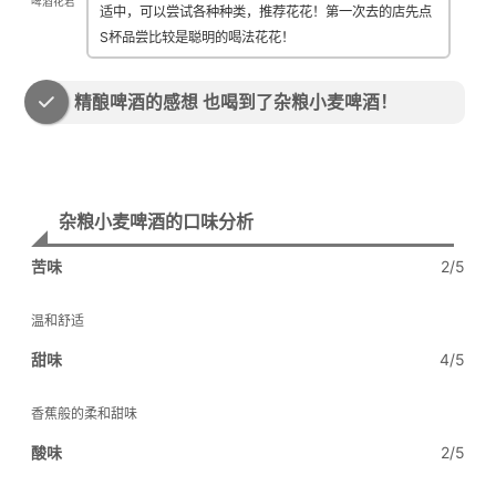
啤酒花君
适中，可以尝试各种种类，推荐花花！第一次去的店先点
S杯品尝比较是聪明的喝法花花！
精酿啤酒的感想 也喝到了杂粮小麦啤酒！
杂粮小麦啤酒的口味分析
苦味
2/5
温和舒适
甜味
4/5
香蕉般的柔和甜味
酸味
2/5