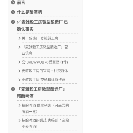
前言
什么是酿酒吧
✅ 麦雑穀工房微型酿造厂 已
确认事实
关于酿造厂 麦雑穀工房
『麦雑穀工房微型酿造厂』营
业信息
🏆 BREWPUB の受賞歴 (1件)
麦雑穀工房的官网・社交媒体
麦雑穀工房 交通和续摊推荐
『麦雑穀工房微型酿造厂』
精酿啤酒
精酿啤酒 供应列表（可品尝的
啤酒一览）
精酿啤酒的感想 也喝到了杂粮
小麦啤酒！