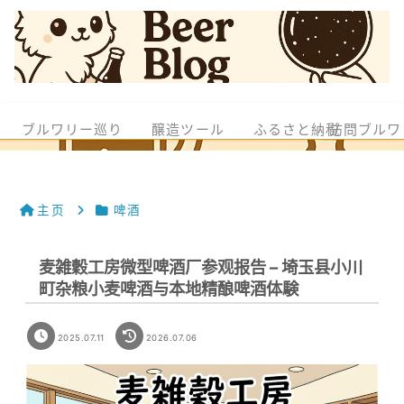
ブルワリー巡り
醸造ツール
ふるさと納税
訪問ブルワ
主页
啤酒
麦雑穀工房微型啤酒厂参观报告 – 埼玉县小川
町杂粮小麦啤酒与本地精酿啤酒体験
2025.07.11
2026.07.06