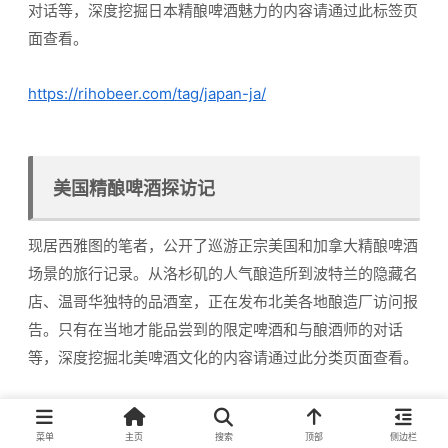
对话等，深度挖掘日本精酿啤酒魅力的内容请通过此标签页
面查看。
https://rihobeer.com/tag/japan-ja/
美国精酿啤酒探访记
现居西雅图的笔者，公开了巡游正宗美国和加拿大精酿啤酒
场景的旅行记录。从洛杉矶的人气酿造所到波特兰的隐藏名
店、温哥华独特的品酒室，正在发布北美各地酿造厂访问报
告。只有在当地才能品尝到的限定啤酒和与酿酒师的对话
等，深度挖掘北美啤酒文化的内容请通过此分类页面查看。
https://rihobeer.com/category/beer/brewpub/usa
菜单
主页
搜索
顶部
侧边栏