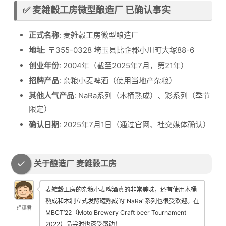
✅ 麦雑穀工房微型酿造厂 已确认事实
正式名称
: 麦雑穀工房微型酿造厂
地址
: 〒355-0328 埼玉县比企郡小川町大塚88-6
创业年份
: 2004年（截至2025年7月，第21年）
招牌产品
: 杂粮小麦啤酒（使用当地产杂粮）
其他人气产品
: NaRa系列（木桶熟成）、彩系列（季节
限定）
确认日期
: 2025年7月1日（通过官网、社交媒体确认）
关于酿造厂 麦雑穀工房
麦雑穀工房的杂粮小麦啤酒真的非常美味，还有使用木桶
熟成和木制立式发酵罐熟成的”NaRa”系列也很受欢迎。在
理穗君
MBCT’22（Moto Brewery Craft beer Tournament
2022）品尝时也深受感动！