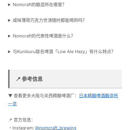
Nomcraft的酿造所在哪里？
咸味薄荷巧克力世涛随时都能喝到吗？
Nomcraft的代表性啤酒是什么？
与Kuniburu联名啤酒「Low Ale Hazy」有什么特点？
📍 参考信息
▼ 查看更多大阪与关西精酿啤酒厂：
日本精酿啤酒酿造所
一览
📌 官方信息：
・Instagram:
@nomcraft_brewing