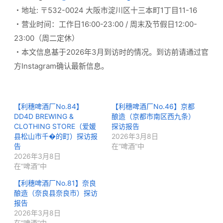
・地址: 〒532-0024 大阪市淀川区十三本町1丁目11-16
・营业时间：工作日16:00-23:00 / 周末及节假日12:00-
23:00（周二定休）
・本文信息基于2026年3月到访时的情况。到访前请通过官
方Instagram确认最新信息。
【利穗啤酒厂No.84】
【利穗啤酒厂No.46】京都
DD4D BREWING &
酿造（京都市南区西九条）
CLOTHING STORE（爱媛
探访报告
县松山市千�的町）探访报
2026年3月8日
告
在“啤酒”中
2026年3月8日
在“啤酒”中
【利穗啤酒厂No.81】奈良
酿造（奈良县奈良市）探访
报告
2026年3月8日
在“啤酒”中