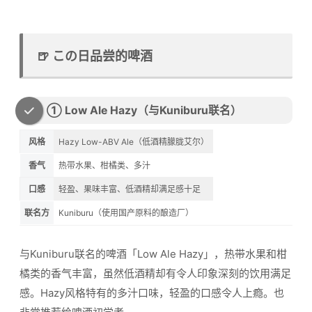
🍺 この日品尝的啤酒
① Low Ale Hazy（与Kuniburu联名）
风格
Hazy Low-ABV Ale（低酒精朦胧艾尔）
香气
热带水果、柑橘类、多汁
口感
轻盈、果味丰富、低酒精却满足感十足
联名方
Kuniburu（使用国产原料的酿造厂）
与Kuniburu联名的啤酒「Low Ale Hazy」，热带水果和柑
橘类的香气丰富，虽然低酒精却有令人印象深刻的饮用满足
感。Hazy风格特有的多汁口味，轻盈的口感令人上瘾。也