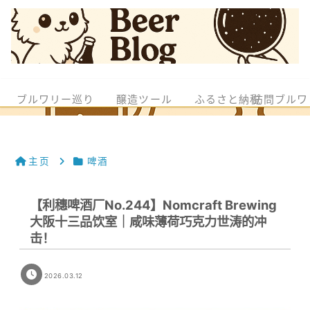
ブルワリー巡り
醸造ツール
ふるさと納税
訪問ブルワ
主页
啤酒
【利穗啤酒厂No.244】Nomcraft Brewing
大阪十三品饮室｜咸味薄荷巧克力世涛的冲
击！
2026.03.12