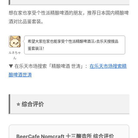
想在家也享受个性派精酿啤酒的朋友，推荐日本国内精酿啤
酒对比品鉴套装。
希望大家在家也能享受个性派精酿啤酒汪♪去乐天搜搜品
鉴套装汪！
ルネちゃ
ん
▼ 在乐天市场搜索「精酿啤酒 世涛」：
在乐天市场搜索精
酿啤酒世涛
⭐ 综合评价
BeerCafe Nomcraft 十三醸造所 综合评价