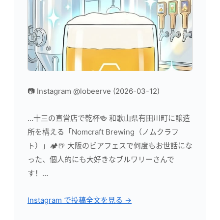
📷 Instagram @lobeerve (2026-03-12)
…十三の直営店で乾杯🍻 和歌山県有田川町に醸造
所を構える「Nomcraft Brewing（ノムクラフ
ト）」🏕️🍺 大阪のビアフェスで何度もお世話にな
った、個人的にも大好きなブルワリーさんで
す！…
Instagram で投稿全文を見る →