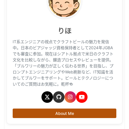
りほ
IT系エンジニアの視点でクラフトビールの魅力を発信
中。日本のビアジャッジ資格保持者として2024年JGBA
でも審査に参加。現在はシアトル拠点で米日のクラフト
文化を比較しながら、醸造プロセスやレビューを提供。
「ブルワリーの魅力が正しく伝わる世界」を目指し、プ
ロンプトエンジニアリングやWeb刷新など、IT知識を活
かしてブルワーをサポート。ビールとテクノロジーにつ
いてのご質問はお気軽に。乾杯🍻
About Me