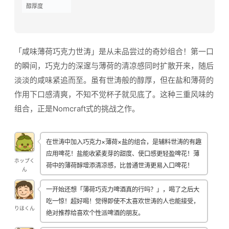
醇厚度
「咸味薄荷巧克力世涛」是从未品尝过的奇妙组合！第一口
的瞬间，巧克力的深邃与薄荷的清凉感同时扩散开来，随后
淡淡的咸味紧追而至。虽有世涛般的醇厚，但在盐和薄荷的
作用下口感清爽，不知不觉杯子就见底了。这种三重风味的
组合，正是Nomcraft式的挑战之作。
在世涛中加入巧克力×薄荷×盐的组合，是辅料世涛的有趣
应用啤花！盐能收紧麦芽的甜度、使口感更轻盈啤花！薄
ホップく
荷中的薄荷醇增添清凉感，比普通世涛更易入口啤花！
ん
一开始还想「薄荷巧克力啤酒真的行吗？」，喝了之后大
吃一惊！超好喝！觉得即使不太喜欢世涛的人也能接受，
りほくん
绝对推荐给喜欢个性派啤酒的朋友。