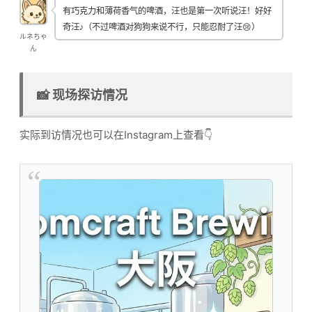
有巧克力和薄荷香气的啤酒，汪也是第一次听说汪！好好
奇汪♪（不过啤酒对狗狗来说不行，只能忍耐了汪😢）
ルネちゃ
ん
📸 现场探访情况
实际到访情况也可以在Instagram上查看👇