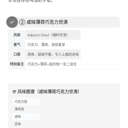
非常推荐给啤酒初学者。
② 咸味薄荷巧克力世涛
风格
Adjunct Stout（辅料世涛）
香气
巧克力、薄荷、烘焙麦芽
口感
清爽、甜咸平衡、令人上瘾的余味
特别备注
巧克力×薄荷×盐的独一无二组合
🍺 风味图谱（咸味薄荷巧克力世涛）
巧克力感
薄荷感
咸味
苦味