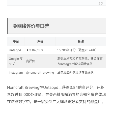
🌐 网络评价与口碑
平台
评价
备注
Untappd
★3.84 / 5.0
15,786条评分（截至2024年）
Google マ
深受本地客和游客欢迎。建议在官
高評価
ップ
方Instagram确认最新信息
Instagram
@nomcraft_brewing
酒单及最新信息请在此确认
Nomcraft Brewing在Untappd上获得3.84的高评分，已积
累超过15,000条评价。在关西精酿啤酒界的高知名度也体现
在这些数字中，是一家受到广大啤酒爱好者支持的酿造厂。