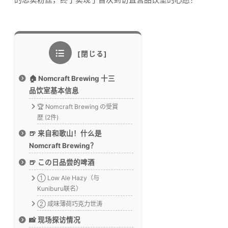
🏠 Nomcraft Brewing 十三
品饮室基本信息
🏆 Nomcraft Brewing の受賞
歴 (2件)
🍺 来自和歌山！什么是
Nomcraft Brewing？
🍺 この日品尝的啤酒
① Low Ale Hazy（与
Kuniburu联名）
② 咸味薄荷巧克力世涛
📸 现场探访情况