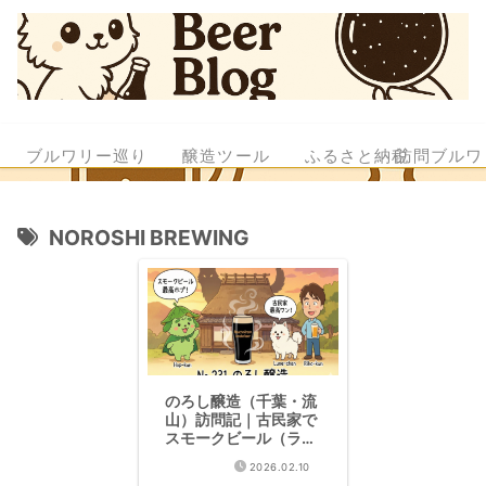
ブルワリー巡り
醸造ツール
ふるさと納税
訪問ブルワ
NOROSHI BREWING
のろし醸造（千葉・流
山）訪問記｜古民家で
スモークビール（ラオ
ホメルツェン）に感動
2026.02.10