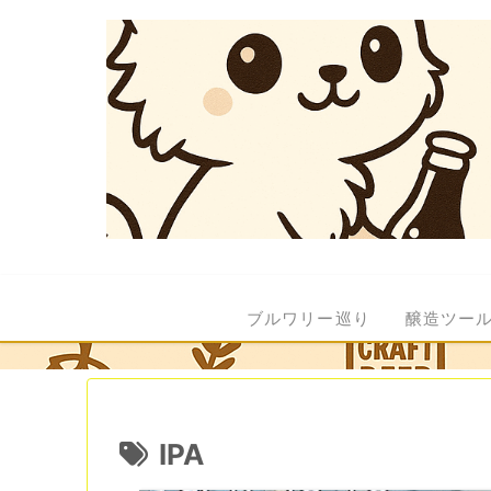
ブルワリー巡り
醸造ツー
IPA