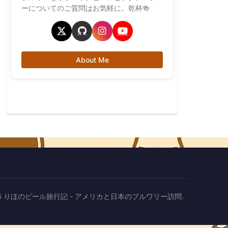
ーについてのご質問はお気軽に。乾杯🍻
About Me
2026 りほのビール旅行記 - アメリカと日本のブルワリー訪問.