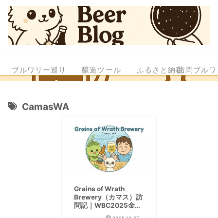
ブルワリー巡り
醸造ツール
ふるさと納税
訪問ブルワ
CamasWA
Grains of Wrath
Brewery（カマス）訪
問記｜WBC2025金賞
のWest Coast IPA